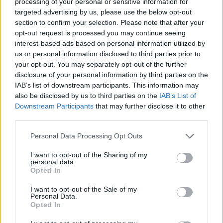
processing of your personal or sensitive information for
ΡΟΗ ΕΙΔΗΣΕΩΝ
targeted advertising by us, please use the below opt-out
section to confirm your selection. Please note that after your
opt-out request is processed you may continue seeing
Ρωσία: Η Μόσχα δηλώνει ότι κατέρριψε 605
interest-based ads based on personal information utilized by
ουκρανικά drones τη νύχτα - Ελαφρές ζημιές σε
us or personal information disclosed to third parties prior to
αποθήκη της Wildberries
your opt-out. You may separately opt-out of the further
disclosure of your personal information by third parties on the
06/08/2026 - 10:30
ΚΟΣΜΟΣ
IAB’s list of downstream participants. This information may
Χρ. Δήμας: Στο Εθνικό Πρόγραμμα Ανάπτυξης η
also be disclosed by us to third parties on the
IAB’s List of
αναβάθμιση του Αεροδρομίου Πάρου
Downstream Participants
that may further disclose it to other
third parties.
06/08/2026 - 10:23
ΟΙΚΟΝΟΜΙΑ
Personal Data Processing Opt Outs
Υπ. Παιδείας: 168 αιτήσεις από 23 χώρες για το νέο
αγγλόφωνο πρόγραμμα Ιατρικής του Πανεπιστημίου
I want to opt-out of the Sharing of my
Πατρών
personal data.
Opted In
06/08/2026 - 10:08
ΕΛΛΑΔΑ
I want to opt-out of the Sale of my
Συνάντηση συνεργασίας Ε.Β.Ε.Π. με τον υπουργό
Personal Data.
Ανάπτυξης ενόψει ΔΕΘ
Opted In
06/08/2026 - 09:52
ΟΙΚΟΝΟΜΙΑ