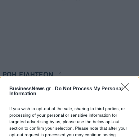
ΡΟΗ ΕΙΔΗΣΕΩΝ
BusinessNews.gr -
Do Not Process My Personal
Information
Ισπανία – Ιταλία: Κλιμακώνεται η αντιπαράθεση για
το μεταναστευτικό με αμοιβαίους συνοριακούς
ελέγχους
If you wish to opt-out of the sale, sharing to third parties, or
processing of your personal or sensitive information for
09/08/2026 - 10:29
ΚΟΣΜΟΣ
targeted advertising by us, please use the below opt-out
Αλ. Τσίπρας: Στις 2 Σεπτεμβρίου η παρουσίαση του
section to confirm your selection. Please note that after your
οικονομικού προγράμματος της ΕΛ.Α.Σ. στη
opt-out request is processed you may continue seeing