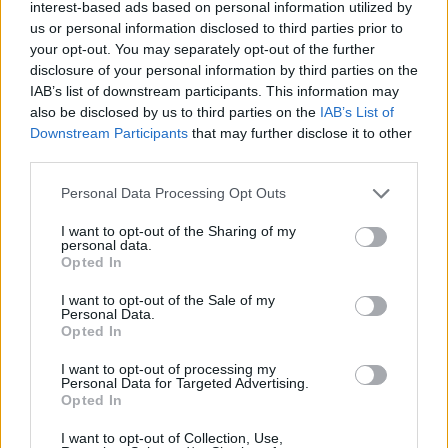
Θεσσαλονίκη
interest-based ads based on personal information utilized by
us or personal information disclosed to third parties prior to
09/08/2026 - 10:03
ΠΟΛΙΤΙΚΗ
your opt-out. You may separately opt-out of the further
disclosure of your personal information by third parties on the
Κορυφώνεται η έξοδος του Αυγούστου – Πάνω από
IAB’s list of downstream participants. This information may
56.000 επιβάτες αναχωρούν σήμερα από τα
also be disclosed by us to third parties on the
IAB’s List of
λιμάνια της Αττικής
Downstream Participants
that may further disclose it to other
08/08/2026 - 14:30
ΕΛΛΑΔΑ
third parties.
Δυτική Αττική: Η επόμενη ημέρα μετά τις πυρκαγιές
Personal Data Processing Opt Outs
– Τα έργα Antinero και η «μάχη» πριν από τις
βροχές
I want to opt-out of the Sharing of my
personal data.
08/08/2026 - 14:08
ΕΛΛΑΔΑ
Opted In
Ειδικό Χωροταξικό για τον Τουρισμό: Οι νέοι
I want to opt-out of the Sale of my
κανόνες για επενδύσεις, νησιά και προορισμούς υπό
Personal Data.
πίεση
Opted In
08/08/2026 - 13:21
ΤΟΥΡΙΣΜΟΣ
I want to opt-out of processing my
Personal Data for Targeted Advertising.
Υπουργείο Εργασίας: Ο “χάρτης” των πληρωμών
Opted In
από τον e-ΕΦΚΑ και τη ΔΥΠΑ έως τις 14 Αυγούστου
I want to opt-out of Collection, Use,
08/08/2026 - 12:58
ΟΙΚΟΝΟΜΙΑ