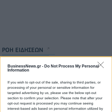
ΡΟΗ ΕΙΔΗΣΕΩΝ
Κορυφώνεται η έξοδος του Αυγούστου – Πάνω από
BusinessNews.gr -
Do Not Process My Personal
Information
56.000 επιβάτες αναχωρούν σήμερα από τα
λιμάνια της Αττικής
If you wish to opt-out of the sale, sharing to third parties, or
08/08/2026 - 14:30
ΕΛΛΑΔΑ
processing of your personal or sensitive information for
Δυτική Αττική: Η επόμενη ημέρα μετά τις πυρκαγιές
targeted advertising by us, please use the below opt-out
– Τα έργα Antinero και η «μάχη» πριν από τις
section to confirm your selection. Please note that after your
βροχές
opt-out request is processed you may continue seeing
interest-based ads based on personal information utilized by
08/08/2026 - 14:08
ΕΛΛΑΔΑ