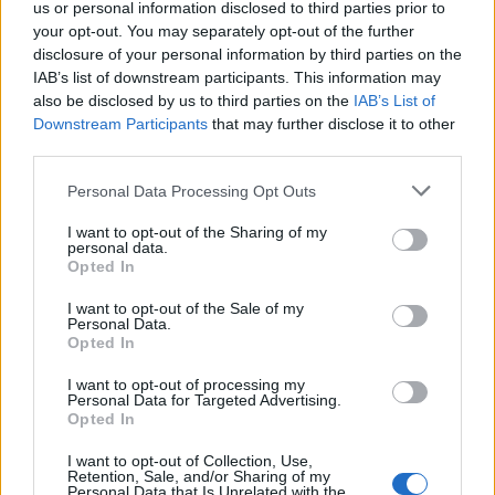
us or personal information disclosed to third parties prior to
your opt-out. You may separately opt-out of the further
Ειδικό Χωροταξικό για τον Τουρισμό: Οι νέοι
disclosure of your personal information by third parties on the
κανόνες για επενδύσεις, νησιά και προορισμούς υπό
IAB’s list of downstream participants. This information may
πίεση
also be disclosed by us to third parties on the
IAB’s List of
08/08/2026 - 13:21
ΤΟΥΡΙΣΜΟΣ
Downstream Participants
that may further disclose it to other
third parties.
Υπουργείο Εργασίας: Ο “χάρτης” των πληρωμών
από τον e-ΕΦΚΑ και τη ΔΥΠΑ έως τις 14 Αυγούστου
Personal Data Processing Opt Outs
08/08/2026 - 12:58
ΟΙΚΟΝΟΜΙΑ
I want to opt-out of the Sharing of my
personal data.
Οι Hamilton Reserve Bank και SEE Capital
Opted In
Hamilton Ltd. συνάπτουν συμφωνία υπηρεσιών
μάρκετινγκ
I want to opt-out of the Sale of my
Personal Data.
08/08/2026 - 13:44
ΕΠΙΧΕΙΡΗΣΕΙΣ
Opted In
Χρηματιστήριο Αθηνών: Εβδομαδιαία άνοδος
I want to opt-out of processing my
1,76%, κέρδη 23,31% από τις αρχές του έτους
Personal Data for Targeted Advertising.
Opted In
08/08/2026 - 12:36
ΟΙΚΟΝΟΜΙΑ
I want to opt-out of Collection, Use,
Διευρύνεται η πρωτοβουλία για τις τιμές στο ράφι
Retention, Sale, and/or Sharing of my
με 916 προϊόντα
Personal Data that Is Unrelated with the