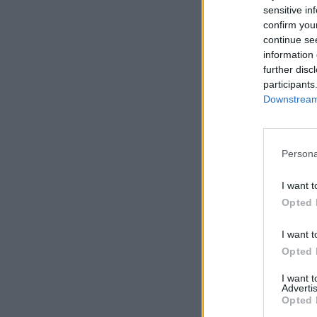
sensitive in
confirm you
continue se
information 
further disc
participants
Downstream 
Persona
I want t
Opted 
I want t
Opted 
I want 
Advertis
Opted 