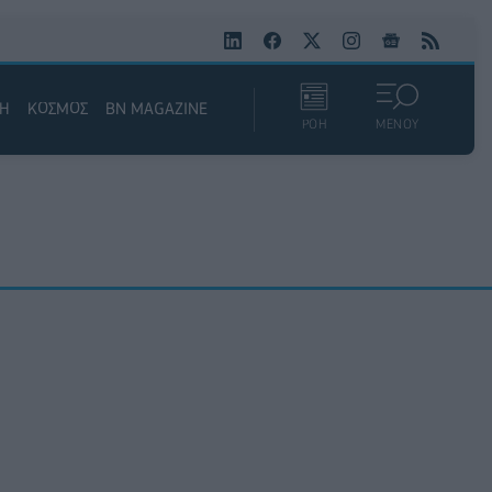
ΚΗ
ΚΟΣΜΟΣ
BN MAGAZINE
ΡΟΗ
ΜΕΝΟΥ