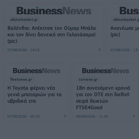
allstarbasket.gr
allstarbasket.
Βαλένθια: Απέκτησε τον Ούμαρ Μπάλο
Ανανέωσε με
και τον δίνει δανεικό στη Γαλατάσαραϊ
(pic)
(pic)
07/08/2026 - 14:02
07/08/2026 - 13
fleetnews.gr
csrnews.gr
Η Toyota φέρνει νέα
18η συνεχόμενη χρονιά
γενιά μπαταριών για τα
για τον ΟΤΕ στη διεθνή
υβριδικά της
σειρά δεικτών
FTSE4Good
07/08/2026 - 05:22
06/08/2026 - 11:42