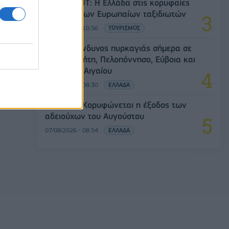
Έρευνα ΕΟΤ: Η Ελλάδα στις κορυφαίες
επιλογές των Ευρωπαίων ταξιδιωτών
07/08/2026 - 10:56
ΤΟΥΡΙΣΜΟΣ
Υψηλός κίνδυνος πυρκαγιάς σήμερα σε
Αττική, Κρήτη, Πελοπόννησο, Εύβοια και
νησιά του Αιγαίου
07/08/2026 - 08:30
ΕΛΛΑΔΑ
Πειραιάς: Κορυφώνεται η έξοδος των
αδειούχων του Αυγούστου
07/08/2026 - 08:54
ΕΛΛΑΔΑ