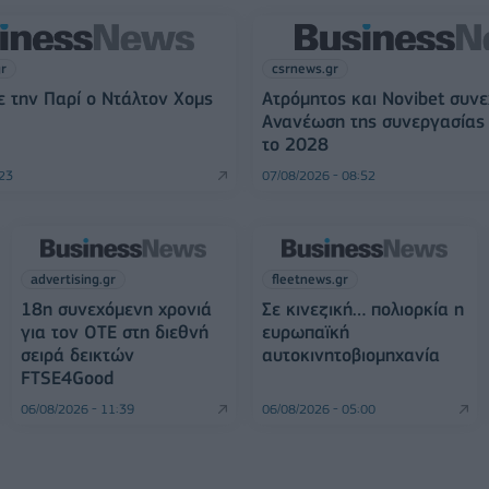
gr
csrnews.gr
 την Παρί ο Ντάλτον Χομς
Ατρόμητος και Novibet συνε
Ανανέωση της συνεργασίας 
το 2028
:23
07/08/2026 - 08:52
advertising.gr
fleetnews.gr
18η συνεχόμενη χρονιά
Σε κινεζική… πολιορκία η
για τον ΟΤΕ στη διεθνή
ευρωπαϊκή
σειρά δεικτών
αυτοκινητοβιομηχανία
FTSE4Good
06/08/2026 - 11:39
06/08/2026 - 05:00