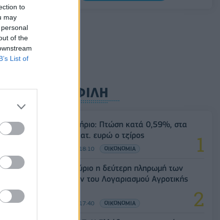
Σαουδική Αραβία, Τουρκία και Πακιστάν
ection to
υπογράφουν κοινή αμυντική συμφωνία
ou may
 personal
07/08/2026 - 13:47
ΚΟΣΜΟΣ
out of the
 downstream
B’s List of
ΔΗΜΟΦΙΛΗ
Χρηματιστήριο: Πτώση κατά 0,59%, στα
320,42 εκατ. ευρώ ο τζίρος
06/08/2026 - 18:10
ΟΙΚΟΝΟΜΙΑ
ΟΠΕΚΑ: Αύριο η δεύτερη πληρωμή των
δικαιούχων του Λογαριασμού Αγροτικής
Εστίας
06/08/2026 - 17:40
ΟΙΚΟΝΟΜΙΑ