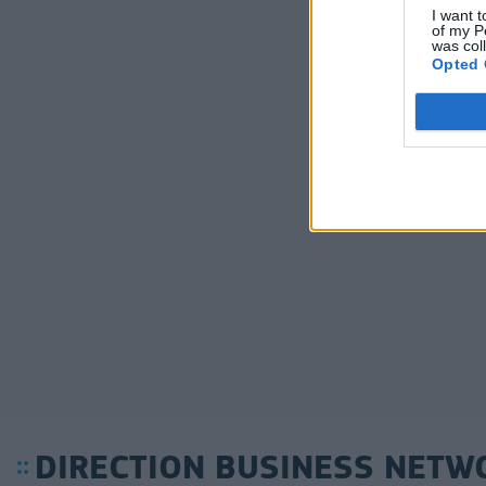
I want t
of my P
was col
Opted 
DIRECTION BUSINESS NETW