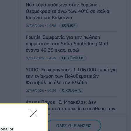
Νέο κύμα καύσωνα στην Ευρώπη –
Θερμοκρασίες άνω των 40°C σε Ιταλία,
Ισπανία και Βαλκάνια
07/08/2026 - 14:58
ΚΟΣΜΟΣ
Fourlis: Συμφωνία για την πώληση
συμμετοχής στο Sofia South Ring Mall
έναντι 49,35 εκατ. ευρώ
07/08/2026 - 14:39
ΕΠΙΧΕΙΡΗΣΕΙΣ
ΥΠΠΟ: Επιχορηγήσεις 1.106.000 ευρώ για
την ενίσχυση των Πολυθεματικών
Φεστιβάλ σε όλη την Ελλάδα
07/08/2026 - 14:34
ΟΙΚΟΝΟΜΙΑ
Άρειος Πάγος- Ε. Μπακέλας: Δεν
ανασύρεται από το αρχείο η υπόθεση των
υποκλοπών
07/08/2026 - 14:11
ΕΛΛΑΔΑ
ΟΛΕΣ ΟΙ ΕΙΔΗΣΕΙΣ
sonal or