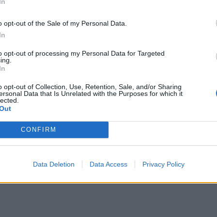
ει στα 880 ευρώ την επομένη των εκλογών στον
In
-ώστε η αύξηση να μην είναι μόνο για τον κατώτατο-
o opt-out of the Sale of my Personal Data.
ροσαρμογής σε ετήσια βάση ώστε όσο ανεβαίνει ο
In
ωσε ότι «θα προχωρήσουμε και σε αυξήσεις στο
to opt-out of processing my Personal Data for Targeted
ing.
In
o opt-out of Collection, Use, Retention, Sale, and/or Sharing
ersonal Data that Is Unrelated with the Purposes for which it
lected.
Out
CONFIRM
Data Deletion
Data Access
Privacy Policy