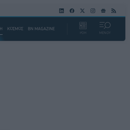
ΚΗ
ΚΟΣΜΟΣ
BN MAGAZINE
ΡΟΗ
ΜΕΝΟΥ