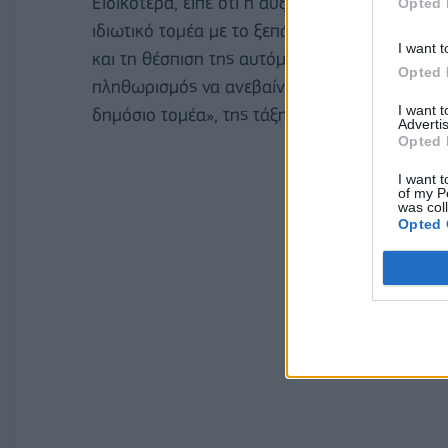
Ειδικότερα, είπε ότι η αύξηση μισθών θα γίν
Opted 
ιδιωτικό τομέα με το ξεπάγωμα των τριετιών 
I want t
και τη θέσπιση της αυτόματης τιμαριθμικής π
Opted 
πληθωρισμός να ανεβαίνει κι ο μισθός. Σημεί
I want 
δημόσιο τομέα», της τάξης του 10%.
Advertis
Opted 
I want t
of my P
was col
Opted 