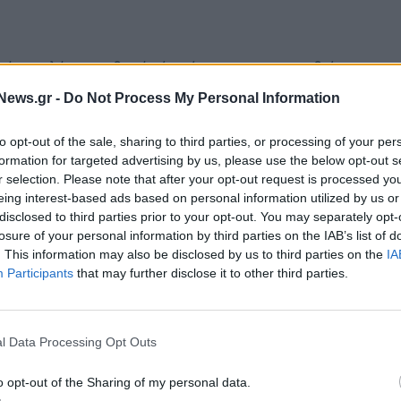
κή εντολή για καθαρή νίκη ώστε να συγκροτηθεί
μένη των εκλογών. Χαρακτήρισε απολύτως εφικτό
News.gr -
Do Not Process My Personal Information
κυβέρνηση με 151.
to opt-out of the sale, sharing to third parties, or processing of your per
«Καλημέρα Ελλάδα» στον ΑΝΤ1, ο κ. Τσίπρας είπε
formation for targeted advertising by us, please use the below opt-out s
r selection. Please note that after your opt-out request is processed y
ικνώθηκε». Είπε ότι σύμφωνα με την έκθεση του
eing interest-based ads based on personal information utilized by us or
ς του ΟΟΣΑ στη μείωση του εισοδήματος και η μόνη
disclosed to third parties prior to your opt-out. You may separately opt-
η του μέσου πραγματικού μισθού 7,5%. «Κι όταν
losure of your personal information by third parties on the IAB’s list of
. This information may also be disclosed by us to third parties on the
IA
 λες ότι θα φέρεις 1.500 μισθό». Σχολίασε ότι ο κ.
Participants
that may further disclose it to other third parties.
α κάνει με το ιδιωτικό χρέος» και ότι εντέλει
l Data Processing Opt Outs
ο των δεσμεύσεων του ΣΥΡΙΖΑ ΠΣ για αύξηση
o opt-out of the Sharing of my personal data.