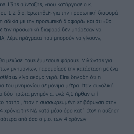
της 13ης σύνταξης, «που κατήργησε ο κ.
που 1,2 δισ. Ερωτηθείς για την προσωπική διαφορά
νη αδικία με την προσωπική διαφορά» και ότι «θα
με την προσωπική διαφορά δεν μπόρεσαν να
Α, λέμε πράγματα που μπορούν να γίνουν»,
θα μειώσει τους έμμεσους φόρους. Μιλώντας για
α των μνημονίων, παρομοίασε την κατάσταση με ένα
σθέσεις λίγο ακόμα νερό. Είπε δηλαδή ότι η
α του μνημονίου σε μόνιμα μέτρα ήταν συνολικά
τα δύο πρώτα μνημόνια, ενώ 4,1 ήρθαν επί
 το ποτήρι, ήταν η συσσωρευμένη επιβάρυνση στην
α 4 χρόνια της ΝΔ κατά μέσο όρο κατ΄ έτος η αύξηση
σσότερα από όσο ο μ.ο. των 4 χρόνων