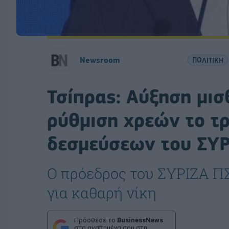
Newsroom
ΠΟΛΙΤΙΚΗ
Τσίπρας: Αύξηση μισ
ρύθμιση χρεών το τ
δεσμεύσεων του ΣΥ
Ο πρόεδρος του ΣΥΡΙΖΑ ΠΣ
για καθαρή νίκη
Πρόσθεσε το
BusinessNews
στα αγαπημένα σου στη