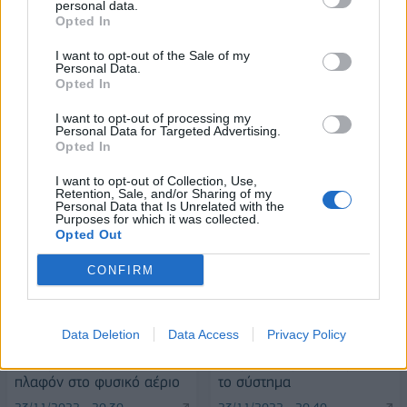
personal data.
Opted In
Alpha Bank: Για πρώτη φορά το Αρχαίο Θέατρο Επιδαύρου άνοιξε τις
πύλες του σε όλους
I want to opt-out of the Sale of my
Personal Data.
Opted In
I want to opt-out of processing my
Personal Data for Targeted Advertising.
Opted In
ΠΕΡΙΣΣΌΤΕΡΑ ΣΕ ΑΥΤΉ ΤΗΝ ΚΑΤΗΓΟΡΊΑ
I want to opt-out of Collection, Use,
Retention, Sale, and/or Sharing of my
Personal Data that Is Unrelated with the
Purposes for which it was collected.
Opted Out
CONFIRM
Ισπανία: Η Κομισιόν
Στέιτ Ντιπάρτμεντ για S-
Data Deletion
Data Access
Privacy Policy
"κοροϊδεύει τον κόσμο" με
400: Προτρέπουμε την
την πρόταση για το
Τουρκία να μη διατηρήσει
πλαφόν στο φυσικό αέριο
το σύστημα
23/11/2022 - 20:30
23/11/2022 - 20:40