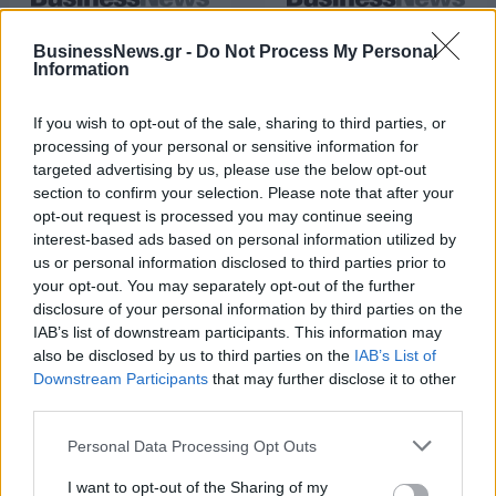
Χρηματοδότηση 8 εκατ. ευρώ
Metlen: Ρεκόρ EBITDA στο α'
BusinessNews.gr -
Do Not Process My Personal
σε 843 μέσα ενημέρωσης-
εξάμηνο, στα 550 εκατ. ευρώ –
Information
Ξεκίνησε το πενταετές
Καθαρά κέρδη 313 εκατ. ευρώ
πρόγραμμα ενίσχυσης του
Τύπου
If you wish to opt-out of the sale, sharing to third parties, or
processing of your personal or sensitive information for
targeted advertising by us, please use the below opt-out
section to confirm your selection. Please note that after your
Η Chery επενδύει 75 εκατ. δολάρια στην KG Mobility
opt-out request is processed you may continue seeing
interest-based ads based on personal information utilized by
us or personal information disclosed to third parties prior to
your opt-out. You may separately opt-out of the further
Το FIAT 500 Hybrid τώρα από
Ατρόμητος και Novibet
18.990 ευρώ
συνεχίζουν μαζί: Ανανέωση της
disclosure of your personal information by third parties on the
συνεργασίας τους μέχρι το
IAB’s list of downstream participants. This information may
2028
also be disclosed by us to third parties on the
IAB’s List of
Downstream Participants
that may further disclose it to other
third parties.
18η συνεχόμενη χρονιά για τον ΟΤΕ στη διεθνή σειρά δεικτών
Personal Data Processing Opt Outs
FTSE4Good
I want to opt-out of the Sharing of my