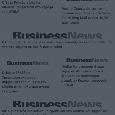
Ο Ένες Καντέρ θέλει να
δηλώσει συμμετοχή στο ντραφτ
Fourlis: Συμφωνία για την
του WNBA!
πώληση συμμετοχής στο Sofia
South Ring Mall έναντι 49,35
εκατ. ευρώ
Β.Σ. Καρούλιας: Τζίρος 98,7 εκατ. ευρώ και αύξηση κερδών 57% - Τα
νέα στοιχήματα σε low & non alcohol
Media: Με ενίσχυση 8 εκατ.
ευρώ σε 451 επιχειρήσεις
Deloitte Ελλάδος:
ξεκίνησε το πρόγραμμα
Χρηματοοικονομικός
στήριξης- Κάλυψη εισφορών
σύμβουλος της ΔΕΗ για την
ΕΔΟΕΑΠ
είσοδο στην πολωνική αγορά
ενέργειας
IAB Hellas: Νέα Διοικούσα Επιτροπή και νέο Διοικητικό Συμβούλιο -