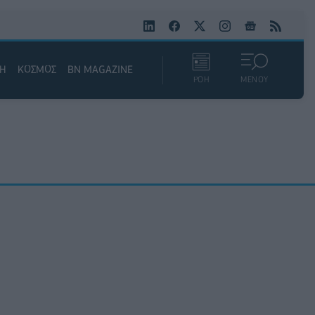
ΚΗ
ΚΟΣΜΟΣ
BN MAGAZINE
ΡΟΗ
ΜΕΝΟΥ