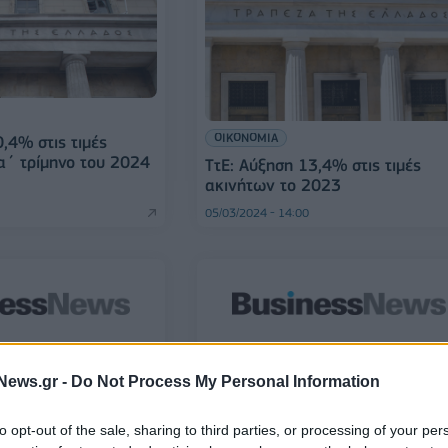
ΟΙΚΟΝΟΜΙΑ
,4% στις τιμές
α΄ τρίμηνο του 2024
ΤτΕ: Αύξηση 13,4% στις τιμές
ακινήτων το 2023
05/03/2024 - 14:00
ΟΙΚΟΝΟΜΙΑ
News.gr -
Do Not Process My Personal Information
ει τις χαμηλότερες
Ελλάδα: Διαθέτει τις χαμηλότερε
ορά ακινήτων
τιμές στην αγορά ακινήτων
πανευρωπαϊκά
to opt-out of the sale, sharing to third parties, or processing of your per