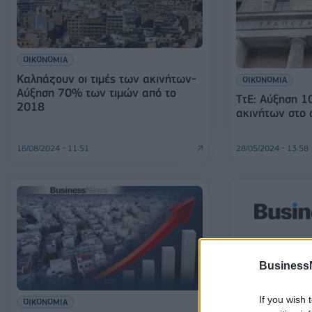
ΟΙΚΟΝΟΜΙΑ
Καλπάζουν οι τιμές των ακινήτων-
ΟΙΚΟΝΟΜΙΑ
Αύξηση 70% των τιμών από το
ΤτΕ: Αύξηση 10
2018
ακινήτων στο 
16/08/2024 - 11:51
28/05/2024 - 13:58
ΕΛΛΑΔΑ
Business
Ελλάδα: Διαθέτ
τιμές στην αγ
πανευρωπαϊκά
If you wish 
ΟΙΚΟΝΟΜΙΑ