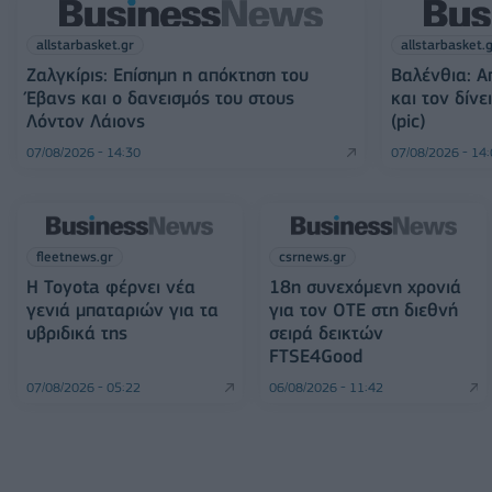
allstarbasket.gr
allstarbasket.
Ζαλγκίρις: Επίσημη η απόκτηση του
Βαλένθια: 
Έβανς και ο δανεισμός του στους
και τον δίν
Λόντον Λάιονς
(pic)
07/08/2026 - 14:30
07/08/2026 - 14
fleetnews.gr
csrnews.gr
Η Toyota φέρνει νέα
18η συνεχόμενη χρονιά
γενιά μπαταριών για τα
για τον ΟΤΕ στη διεθνή
υβριδικά της
σειρά δεικτών
FTSE4Good
07/08/2026 - 05:22
06/08/2026 - 11:42