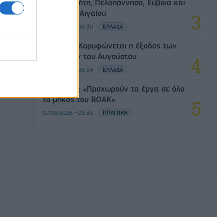
Αττική, Κρήτη, Πελοπόννησο, Εύβοια και
νησιά του Αιγαίου
07/08/2026 - 08:30
ΕΛΛΑΔΑ
Πειραιάς: Κορυφώνεται η έξοδος των
αδειούχων του Αυγούστου
07/08/2026 - 08:54
ΕΛΛΑΔΑ
Χρ. Δήμας: «Προχωρούν τα έργα σε όλο
το μήκος του ΒΟΑΚ»
07/08/2026 - 09:50
ΠΟΛΙΤΙΚΗ