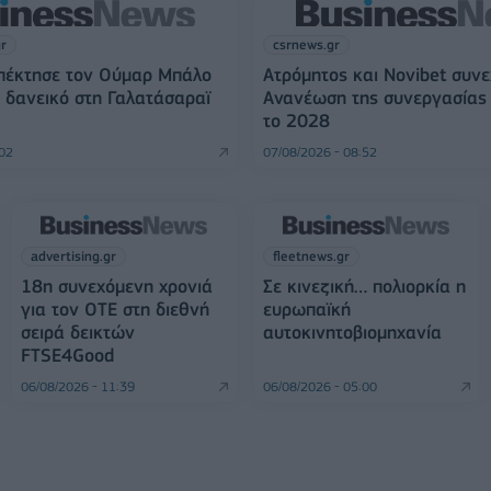
gr
csrnews.gr
Απέκτησε τον Ούμαρ Μπάλο
Ατρόμητος και Novibet συνε
ει δανεικό στη Γαλατάσαραϊ
Ανανέωση της συνεργασίας 
το 2028
:02
07/08/2026 - 08:52
advertising.gr
fleetnews.gr
18η συνεχόμενη χρονιά
Σε κινεζική… πολιορκία η
για τον ΟΤΕ στη διεθνή
ευρωπαϊκή
σειρά δεικτών
αυτοκινητοβιομηχανία
FTSE4Good
06/08/2026 - 11:39
06/08/2026 - 05:00