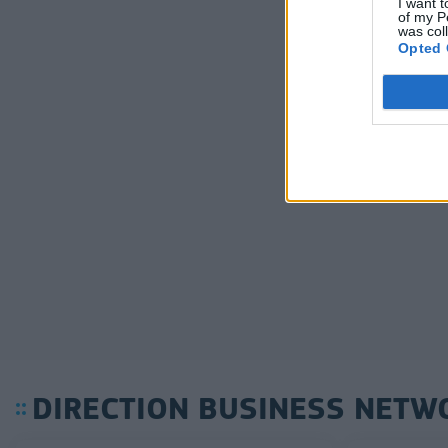
I want t
of my P
was col
Opted 
DIRECTION BUSINESS NETW