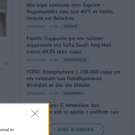
Νέο κύμα καύσωνα στην Ευρώπη –
Θερμοκρασίες άνω των 40°C σε Ιταλία,
Ισπανία και Βαλκάνια
07/08/2026 - 14:58
ΚΟΣΜΟΣ
Fourlis: Συμφωνία για την πώληση
συμμετοχής στο Sofia South Ring Mall
έναντι 49,35 εκατ. ευρώ
07/08/2026 - 14:39
ΕΠΙΧΕΙΡΗΣΕΙΣ
ΥΠΠΟ: Επιχορηγήσεις 1.106.000 ευρώ για
την ενίσχυση των Πολυθεματικών
Φεστιβάλ σε όλη την Ελλάδα
07/08/2026 - 14:34
ΟΙΚΟΝΟΜΙΑ
Άρειος Πάγος- Ε. Μπακέλας: Δεν
ανασύρεται από το αρχείο η υπόθεση των
ς
υποκλοπών
07/08/2026 - 14:11
ΕΛΛΑΔΑ
ΟΛΕΣ ΟΙ ΕΙΔΗΣΕΙΣ
sonal or