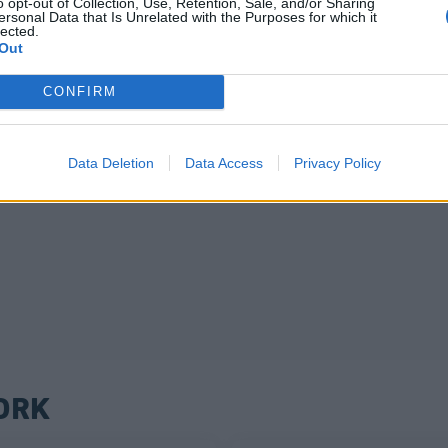
o opt-out of Collection, Use, Retention, Sale, and/or Sharing
ersonal Data that Is Unrelated with the Purposes for which it
lected.
Out
CONFIRM
Data Deletion
Data Access
Privacy Policy
ORK