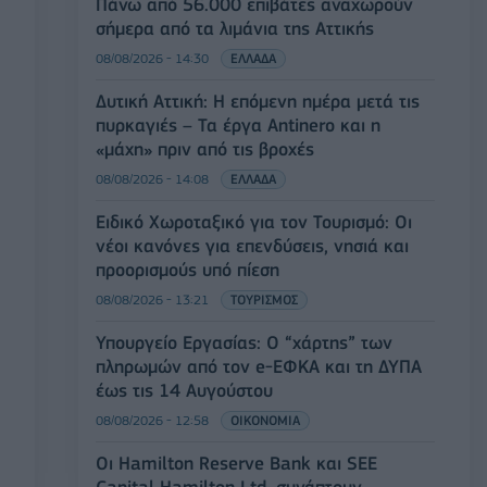
Πάνω από 56.000 επιβάτες αναχωρούν
σήμερα από τα λιμάνια της Αττικής
08/08/2026 - 14:30
ΕΛΛΑΔΑ
Δυτική Αττική: Η επόμενη ημέρα μετά τις
πυρκαγιές – Τα έργα Antinero και η
«μάχη» πριν από τις βροχές
08/08/2026 - 14:08
ΕΛΛΑΔΑ
Ειδικό Χωροταξικό για τον Τουρισμό: Οι
νέοι κανόνες για επενδύσεις, νησιά και
προορισμούς υπό πίεση
08/08/2026 - 13:21
ΤΟΥΡΙΣΜΟΣ
Υπουργείο Εργασίας: Ο “χάρτης” των
πληρωμών από τον e-ΕΦΚΑ και τη ΔΥΠΑ
έως τις 14 Αυγούστου
08/08/2026 - 12:58
ΟΙΚΟΝΟΜΙΑ
Οι Hamilton Reserve Bank και SEE
Capital Hamilton Ltd. συνάπτουν