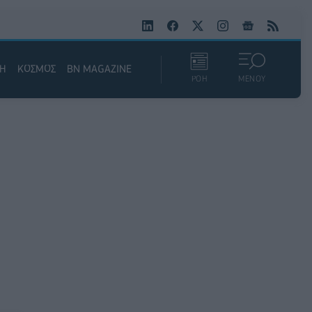
ΚΗ
ΚΟΣΜΟΣ
BN MAGAZINE
ΡΟΗ
ΜΕΝΟΥ