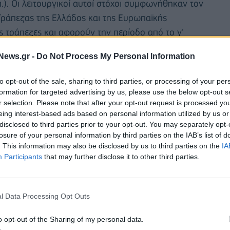
. Οι λειτουργικοί αυτοί στόχοι συμφωνήθηκαν τον
Τράπεζας της Ελλάδος και της Ευρωπαϊκής
ές τράπεζες και αφορούν την περίοδο από το γ'
ισημαίνεται ότι οι συστημικές τράπεζες
News.gr -
Do Not Process My Personal Information
μη εξυπηρετούμενων ανοιγμάτων κατά περίπου 40%
ου 2019.
to opt-out of the sale, sharing to third parties, or processing of your per
formation for targeted advertising by us, please use the below opt-out s
r selection. Please note that after your opt-out request is processed y
eing interest-based ads based on personal information utilized by us or
disclosed to third parties prior to your opt-out. You may separately opt-
losure of your personal information by third parties on the IAB’s list of
. This information may also be disclosed by us to third parties on the
IA
Participants
that may further disclose it to other third parties.
l Data Processing Opt Outs
o opt-out of the Sharing of my personal data.