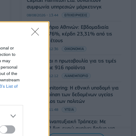
συμφωνία υπηρεσιών μάρκετινγκ
08/08/2026 - 13:44
ΕΠΙΧΕΙΡΗΣΕΙΣ
Χρηματιστήριο Αθηνών: Εβδομαδιαία
άνοδος 1,76%, κέρδη 23,31% από τις
αρχές του έτους
sonal or
08/08/2026 - 12:36
ΟΙΚΟΝΟΜΙΑ
ection to
Διευρύνεται η πρωτοβουλία για τις τιμές
ou may
στο ράφι με 916 προϊόντα
 personal
out of the
08/08/2026 - 12:12
ΛΙΑΝΕΜΠΟΡΙΟ
 downstream
B’s List of
Health Monitoring: Η εθνική υποδομή για
την αξιοποίηση των δεδομένων υγείας
προς όφελος των πολιτών
08/08/2026 - 11:48
ΥΓΕΙΑ
Ελληνική Αναπτυξιακή Τράπεζα: Με
«προίκα» 2 δισ. ευρώ ανοίγει δρόμο για
δάνεια έως 5 δισ. σε μικρομεσαίες