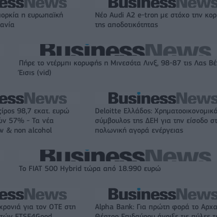
ιορκία η ευρωπαϊκή
Νέο Audi A2 e-tron με στόχο την κο
χανία
της αποδοτικότητας
Πήρε το ντέρμπι κορυφής η Μινεσότα Λινξ, 98-87 τις Λας Β
Έισις (vid)
ζίρος 98,7 εκατ. ευρώ
Deloitte Ελλάδος: Χρηματοοικονομικ
ών 57% - Τα νέα
σύμβουλος της ΔΕΗ για την είσοδο σ
w & non alcohol
πολωνική αγορά ενέργειας
Το FIAT 500 Hybrid τώρα από 18.990 ευρώ
χρονιά για τον ΟΤΕ στη
Alpha Bank: Για πρώτη φορά το Αρχα
ικτών FTSE4Good
Θέατρο Επιδαύρου άνοιξε τις πύλες τ