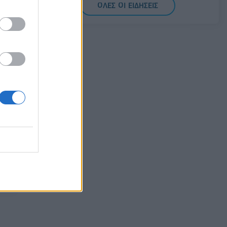
ΟΛΕΣ ΟΙ ΕΙΔΗΣΕΙΣ
08/08/2026 - 11:22
ΤΡΑΠΕΖΕΣ
5G παντού, 6G στον ορίζοντα: Πού
βρίσκεται η Ελλάδα στη μεγάλη
τεχνολογική μετάβαση
08/08/2026 - 10:54
ΤΕΧΝΟΛΟΓΙΑ