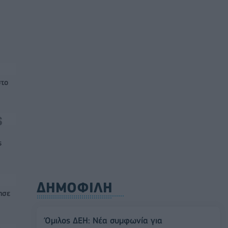
στο
ς
ΔΗΜΟΦΙΛΗ
ησε
Όμιλος ΔΕΗ: Νέα συμφωνία για