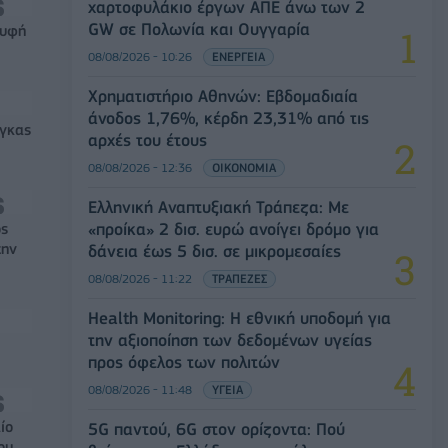
χαρτοφυλάκιο έργων ΑΠΕ άνω των 2
GW σε Πολωνία και Ουγγαρία
ρυφή
08/08/2026 - 10:26
ΕΝΕΡΓΕΙΑ
Χρηματιστήριο Αθηνών: Εβδομαδιαία
άνοδος 1,76%, κέρδη 23,31% από τις
έγκας
αρχές του έτους
08/08/2026 - 12:36
ΟΙΚΟΝΟΜΙΑ
Ελληνική Αναπτυξιακή Τράπεζα: Με
«προίκα» 2 δισ. ευρώ ανοίγει δρόμο για
ός
την
δάνεια έως 5 δισ. σε μικρομεσαίες
08/08/2026 - 11:22
ΤΡΑΠΕΖΕΣ
Health Monitoring: Η εθνική υποδομή για
την αξιοποίηση των δεδομένων υγείας
προς όφελος των πολιτών
08/08/2026 - 11:48
ΥΓΕΙΑ
ίο
5G παντού, 6G στον ορίζοντα: Πού
ου