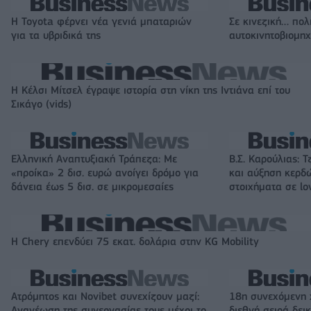
Η Toyota φέρνει νέα γενιά μπαταριών
Σε κινεζική… πολ
για τα υβριδικά της
αυτοκινητοβιομη
Η Κέλσι Μίτσελ έγραψε ιστορία στη νίκη της Ιντιάνα επί του
Σικάγο (vids)
Ελληνική Αναπτυξιακή Τράπεζα: Με
Β.Σ. Καρούλιας: Τ
«προίκα» 2 δισ. ευρώ ανοίγει δρόμο για
και αύξηση κερδ
δάνεια έως 5 δισ. σε μικρομεσαίες
στοιχήματα σε lo
Η Chery επενδύει 75 εκατ. δολάρια στην KG Mobility
Ατρόμητος και Novibet συνεχίζουν μαζί:
18η συνεχόμενη 
Ανανέωση της συνεργασίας τους μέχρι το
διεθνή σειρά δε