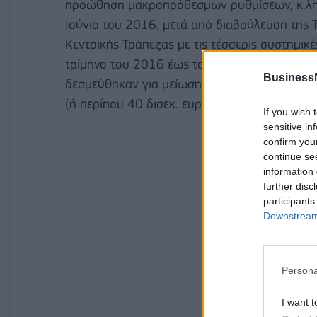
προώθηση μακροπρόθεσμων ρυθμίσεων, κ.λπ.)
Ιούνιο του 2016, μετά από διαβούλευση της 
Κεντρικής Τράπεζας με τις τέσσερις συστημικ
τρίμηνο του 2016 έως το 2019. Ενδεικτικά, επ
Business
δεσμεύθηκαν για μείωση του ποσοστού των 
(ή περίπου 40 δισεκ. ευρώ), μέχρι το τέλος τ
If you wish 
sensitive in
confirm you
continue se
information 
further disc
participants
Downstream 
Persona
I want t