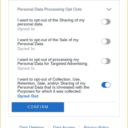
τραπεζών το α΄ εξάμηνο
Personal Data Processing Opt Outs
09/08/2026 - 10:52
ΤΡΑΠΕΖΕΣ
I want to opt-out of the Sharing of my
Ισπανία – Ιταλία: Κλιμακώνεται η αντιπαράθεση
personal data.
για το μεταναστευτικό με αμοιβαίους συνοριακούς
Opted In
ελέγχους
I want to opt-out of the Sale of my
09/08/2026 - 10:29
ΚΟΣΜΟΣ
Personal Data.
Opted In
Υπ. Μεταφορών: Οριστική λύση στο ζήτημα των
πινακίδων κυκλοφορίας - Τέλος στις χρονοβόρες
I want to opt-out of processing my
Personal Data for Targeted Advertising.
διαδικασίες
Opted In
09/08/2026 - 11:18
ΕΛΛΑΔΑ
I want to opt-out of Collection, Use,
Αυξημένη η επιβατική κίνηση από το λιμάνι του
Retention, Sale, and/or Sharing of my
Personal Data that Is Unrelated with the
Πειραιά – Περίπου 60.000 ταξίδεψαν Παρασκευή
Purposes for which it was collected.
και Σάββατο
Opted Out
09/08/2026 - 12:33
ΕΛΛΑΔΑ
CONFIRM
Data Deletion
Data Access
Privacy Policy