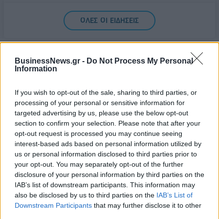
Υπ. Μεταφορών: Οριστική λύση στο ζήτημα των
ΟΛΕΣ ΟΙ ΕΙΔΗΣΕΙΣ
πινακίδων κυκλοφορίας - Τέλος στις χρονοβόρες
διαδικασίες
09/08/2026 - 11:18
ΕΛΛΑΔΑ
BusinessNews.gr -
Do Not Process My Personal
Information
If you wish to opt-out of the sale, sharing to third parties, or
processing of your personal or sensitive information for
targeted advertising by us, please use the below opt-out
ΔΗΜΟΦΙΛΗ
section to confirm your selection. Please note that after your
opt-out request is processed you may continue seeing
interest-based ads based on personal information utilized by
Αλ. Τσίπρας: Στις 2 Σεπτεμβρίου η παρουσίαση του
us or personal information disclosed to third parties prior to
οικονομικού προγράμματος της ΕΛ.Α.Σ. στη
your opt-out. You may separately opt-out of the further
Θεσσαλονίκη
disclosure of your personal information by third parties on the
IAB’s list of downstream participants. This information may
09/08/2026 - 10:03
ΠΟΛΙΤΙΚΗ
also be disclosed by us to third parties on the
IAB’s List of
Στα 15 δισ. ευρώ ο στόχος για νέα δάνεια το 2026
Downstream Participants
that may further disclose it to other
- Η «ακτινογραφία» της κερδοφορίας των
third parties.