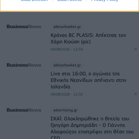
allstarbasket.gr
Κρόνος BC PLASIS: Απέκτησε τον
Χάρη Κιούση (pic)
09/08/2026 - 12:59
allstarbasket.gr
Live στις 16:00, ο αγώνας της
Εθνικής Νεανίδων απέναντι στην
Ισλανδία
09/08/2026 - 12:50
advertising.gr
ΣΚΑΪ: Ολοκληρώθηκε η θητεία του
Γρηγόρη Δημητριάδη - Ο Γιάννης
Αλαφούζος επιστρέφει στη θέση του
CEO