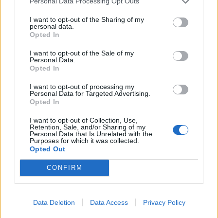
07/08/2026 - 08:30
Personal Data Processing Opt Outs
ΕΛΛΑΔΑ
Άνοδος του πετρελαίου μετά τις απειλές του Ιράν
I want to opt-out of the Sharing of my
personal data.
για τα Στενά του Ορμούζ
Opted In
07/08/2026 - 08:13
ΚΟΣΜΟΣ
I want to opt-out of the Sale of my
Personal Data.
Χρηματιστήριο: Πτώση κατά 0,59%, στα 320,42
Opted In
εκατ. ευρώ ο τζίρος
06/08/2026 - 18:10
ΟΙΚΟΝΟΜΙΑ
I want to opt-out of processing my
Personal Data for Targeted Advertising.
Opted In
ΟΠΕΚΑ: Αύριο η δεύτερη πληρωμή των δικαιούχων
του Λογαριασμού Αγροτικής Εστίας
I want to opt-out of Collection, Use,
Retention, Sale, and/or Sharing of my
06/08/2026 - 17:40
ΟΙΚΟΝΟΜΙΑ
Personal Data that Is Unrelated with the
Purposes for which it was collected.
Κυβερνητική Επιτροπή Βιομηχανίας- Κ. Μητσοτάκης:
Opted Out
Στρατηγική προτεραιότητα η ενίσχυση της
βιομηχανίας
CONFIRM
06/08/2026 - 17:18
ΠΟΛΙΤΙΚΗ
Data Deletion
Data Access
Privacy Policy
ΟΛΕΣ ΟΙ ΕΙΔΗΣΕΙΣ