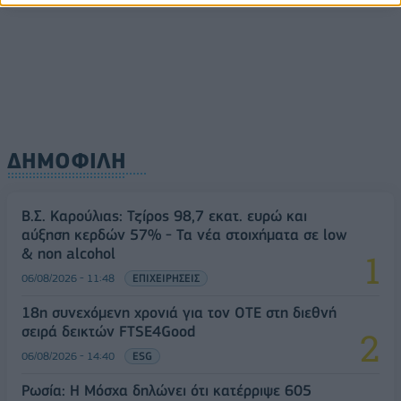
ΔΗΜΟΦΙΛΗ
Β.Σ. Καρούλιας: Τζίρος 98,7 εκατ. ευρώ και
αύξηση κερδών 57% - Τα νέα στοιχήματα σε low
& non alcohol
06/08/2026 - 11:48
ΕΠΙΧΕΙΡΗΣΕΙΣ
18η συνεχόμενη χρονιά για τον ΟΤΕ στη διεθνή
σειρά δεικτών FTSE4Good
06/08/2026 - 14:40
ESG
Ρωσία: Η Μόσχα δηλώνει ότι κατέρριψε 605