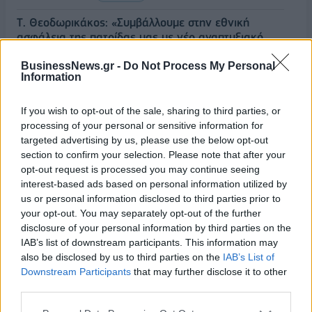
Τ. Θεοδωρικάκος: «Συμβάλλουμε στην εθνική
ασφάλεια της πατρίδας μας με νέο αναπτυξιακό
καθεστώς για την Άμυνα»
BusinessNews.gr -
Do Not Process My Personal
07/08/2026 - 09:39
ΠΟΛΙΤΙΚΗ
Information
Νέα στρατηγική συνεργασία της ΓΓ Επικοινωνίας
If you wish to opt-out of the sale, sharing to third parties, or
και Ενημέρωσης με το ΕΙΕ
processing of your personal or sensitive information for
07/08/2026 - 09:22
ΠΟΛΙΤΙΚΗ
targeted advertising by us, please use the below opt-out
section to confirm your selection. Please note that after your
Ταϊλάνδη: Επτά νεκροί, 15 τραυματίες από
opt-out request is processed you may continue seeing
πυροβολισμούς σε σχολείο - Αυτοκτόνησε ο δράστης
interest-based ads based on personal information utilized by
07/08/2026 - 09:11
ΚΟΣΜΟΣ
us or personal information disclosed to third parties prior to
your opt-out. You may separately opt-out of the further
Πειραιάς: Κορυφώνεται η έξοδος των αδειούχων
disclosure of your personal information by third parties on the
του Αυγούστου
IAB’s list of downstream participants. This information may
07/08/2026 - 08:54
ΕΛΛΑΔΑ
also be disclosed by us to third parties on the
IAB’s List of
Downstream Participants
that may further disclose it to other
Υψηλός κίνδυνος πυρκαγιάς σήμερα σε Αττική,
third parties.
Κρήτη, Πελοπόννησο, Εύβοια και νησιά του Αιγαίου