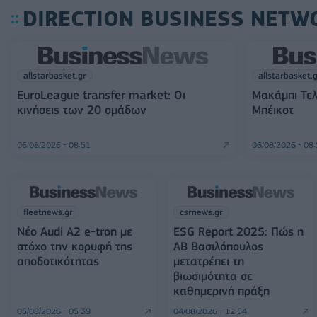
DIRECTION BUSINESS NETW
allstarbasket.gr
allstarbasket.
EuroLeague transfer market: Οι
Μακάμπι Τελ
κινήσεις των 20 ομάδων
Μπέικοτ
06/08/2026 - 08:51
06/08/2026 - 08
fleetnews.gr
csrnews.gr
Νέο Audi A2 e-tron με
ESG Report 2025: Πώς η
στόχο την κορυφή της
ΑΒ Βασιλόπουλος
αποδοτικότητας
μετατρέπει τη
βιωσιμότητα σε
καθημερινή πράξη
05/08/2026 - 05:39
04/08/2026 - 12:54