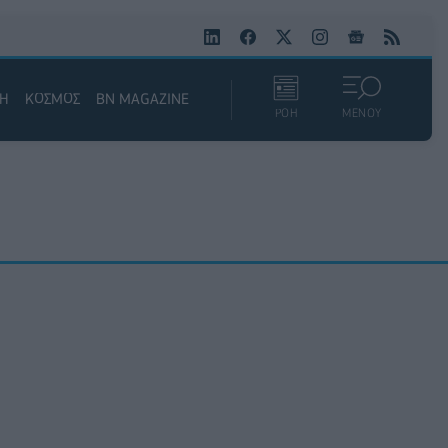
ΚΗ
ΚΟΣΜΟΣ
BN MAGAZINE
ΡΟΗ
ΜΕΝΟΥ