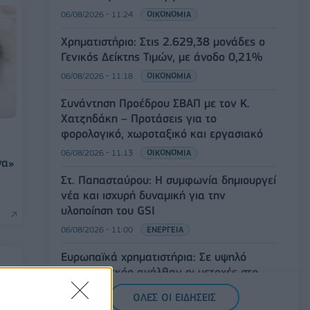
06/08/2026 - 11:24
ΟΙΚΟΝΟΜΙΑ
Χρηματιστήριο: Στις 2.629,38 μονάδες ο
Γενικός Δείκτης Τιμών, με άνοδο 0,21%
06/08/2026 - 11:18
ΟΙΚΟΝΟΜΙΑ
Συνάντηση Προέδρου ΣΒΑΠ με τον Κ.
Χατζηδάκη – Προτάσεις για το
φορολογικό, χωροταξικό και εργασιακό
06/08/2026 - 11:13
ΟΙΚΟΝΟΜΙΑ
να»
Στ. Παπασταύρου: Η συμφωνία δημιουργεί
νέα και ισχυρή δυναμική για την
υλοποίηση του GSI
06/08/2026 - 11:00
ΕΝΕΡΓΕΙΑ
Ευρωπαϊκά χρηματιστήρια: Σε υψηλό
επίπεδο ρεκόρ ανήλθαν οι μετοχές στο
ξεκίνημα των συναλλαγών
ΟΛΕΣ ΟΙ ΕΙΔΗΣΕΙΣ
06/08/2026 - 10:50
ΟΙΚΟΝΟΜΙΑ