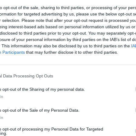
η Συμφωνία για την
ΣΕΕΑΕ: «Μπαλάκι» το νομοσχέδιο
to opt-out of the sale, sharing to third parties, or processing of your per
 Ηλεκτροκίνησης
το Τέλος Ταξινόμησης
formation for targeted advertising by us, please use the below opt-out s
19/05/2020 - 14:21
r selection. Please note that after your opt-out request is processed y
eing interest-based ads based on personal information utilized by us or
disclosed to third parties prior to your opt-out. You may separately opt-
losure of your personal information by third parties on the IAB’s list of
. This information may also be disclosed by us to third parties on the
IA
Participants
that may further disclose it to other third parties.
ΑΥΤΟΚΙΝΗΤΟ
αξικόπημα» Σπίρτζη
ΣΕΕΑΕ: Τι ανακοινώνει για τους
ι
εκτελωνισμούς των αυτοκινήτων
l Data Processing Opt Outs
o opt-out of the Sharing of my personal data.
06/12/2018 - 02:00
In
o opt-out of the Sale of my Personal Data.
In
to opt-out of processing my Personal Data for Targeted
ΟΙΚΟΝΟΜΙΑ
ing.