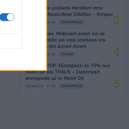
ο
Είσοδος της γαλλικής Meridiam στην
ηλεκτρική διασύνδεση Ελλάδας – Κύπρου
05/08/2026 - 18:06
ΕΠΙΧΕΙΡΗΣΕΙΣ
Ν. Χαρδαλιάς: Μηδενική ανοχή και σε
νομικό επίπεδο για τους υπαίτιους της
πυρκαγιάς στη Δυτική Αττική
05/08/2026 - 16:26
ΕΛΛΑΔΑ
Όμιλος AKTOR: Εξαγοράζει το 75% των
ΗΛΕΚΤΩΡ και THALIS – Στρατηγική
συνεργασία με τη Motor Oil
05/08/2026 - 17:39
ΕΠΙΧΕΙΡΗΣΕΙΣ