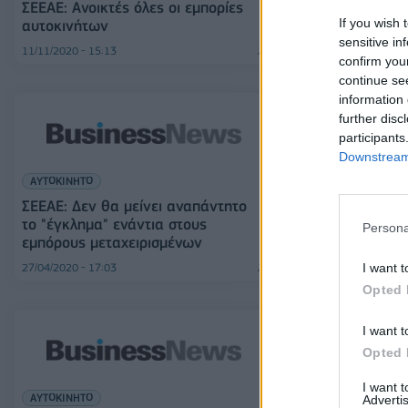
ΣΕΕΑΕ: Ανοικτές όλες οι εμπορίες
ΣΕΕΑΕ: Πράσιν
If you wish 
αυτοκινήτων
Προώθηση της
sensitive in
11/11/2020 - 15:13
09/06/2020 - 12:02
confirm you
continue se
information 
further disc
participants
Downstream 
ΕΠΙΧΕΙΡΗΣΕΙΣ
ΑΥΤΟΚΙΝΗΤΟ
ΣΕΕΑΕ: Το «πρ
ολοκληρώνετα
ΣΕΕΑΕ: Δεν θα μείνει αναπάντητο
το "έγκλημα" ενάντια στους
Persona
εμπόρους μεταχειρισμένων
I want t
27/04/2020 - 17:03
03/07/2019 - 03:00
Opted 
I want t
Opted 
I want 
ΑΥΤΟΚΙΝΗΤΟ
ΕΛΛΑΔΑ
Advertis