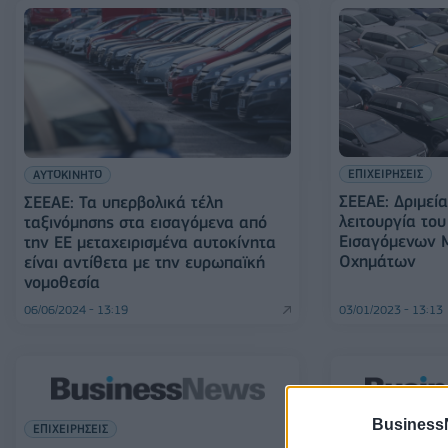
ΕΠΙΧΕΙΡΗΣΕΙΣ
ΑΥΤΟΚΙΝΗΤΟ
ΣΕΕΑΕ: Δριμεία
ΣΕΕΑΕ: Τα υπερβολικά τέλη
λειτουργία το
ταξινόμησης στα εισαγόμενα από
Εισαγόμενων 
την ΕΕ μεταχειρισμένα αυτοκίνητα
Οχημάτων
είναι αντίθετα με την ευρωπαϊκή
νομοθεσία
06/06/2024 - 13:19
03/01/2023 - 13:13
Business
ΕΠΙΧΕΙΡΗΣΕΙΣ
ΑΥΤΟΚΙΝΗΤΟ