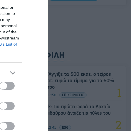
 με
sonal or
Ρωσία: Η Μόσχα δηλώνει ότι κατέρριψε
ection to
605 ουκρανικά drones τη νύχτα -
ou may
Ελαφρές ζημιές σε αποθήκη της
 personal
Wildberries
out of the
06/08/2026 - 10:30
ΚΟΣΜΟΣ
 downstream
B’s List of
ΔΗΜΟΦΙΛΗ
;
Evergood: Άγγιξε τα 300 εκατ. ο τζίρος-
Στα 10 εκατ. ευρώ το τίμημα για το 60%
του Jackaroo
05/08/2026 - 12:50
ΕΠΙΧΕΙΡΗΣΕΙΣ
Alpha Bank: Για πρώτη φορά το Αρχαίο
Θέατρο Επιδαύρου άνοιξε τις πύλες του
σε όλους
05/08/2026 - 12:41
ESG