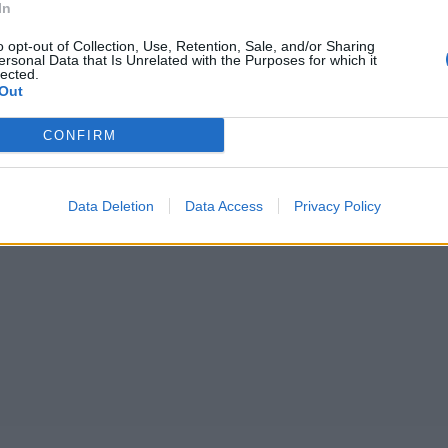
In
ρχόμενο νομοσχέδιο
ΣΕΕΑΕ: Το επερχόμενο νομοσχέδι
τα εισαγόμενα
βάζει τέλος στα εισαγόμενα
o opt-out of Collection, Use, Retention, Sale, and/or Sharing
α αυτοκίνητα
μεταχειρισμένα αυτοκίνητα
ersonal Data that Is Unrelated with the Purposes for which it
lected.
02/11/2017 - 02:00
Out
CONFIRM
1
2
Επόμενο
Τέλος
ίδα 1 από 2
Data Deletion
Data Access
Privacy Policy