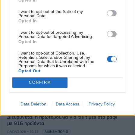
κανόνες για επενδύσεις, νησιά και προορισμούς υπό
I want to opt-out of the Sale of my
πίεση
Personal Data.
08/08/2026 - 13:21
ΤΟΥΡΙΣΜΟΣ
Opted In
Υπουργείο Εργασίας: Ο “χάρτης” των πληρωμών
I want to opt-out of processing my
Personal Data for Targeted Advertising.
από τον e-ΕΦΚΑ και τη ΔΥΠΑ έως τις 14 Αυγούστου
Opted In
08/08/2026 - 12:58
ΟΙΚΟΝΟΜΙΑ
I want to opt-out of Collection, Use,
Retention, Sale, and/or Sharing of my
Οι Hamilton Reserve Bank και SEE Capital
Personal Data that Is Unrelated with the
Hamilton Ltd. συνάπτουν συμφωνία υπηρεσιών
Purposes for which it was collected.
μάρκετινγκ
Opted Out
08/08/2026 - 13:44
ΕΠΙΧΕΙΡΗΣΕΙΣ
CONFIRM
Χρηματιστήριο Αθηνών: Εβδομαδιαία άνοδος
1,76%, κέρδη 23,31% από τις αρχές του έτους
Data Deletion
Data Access
Privacy Policy
08/08/2026 - 12:36
ΟΙΚΟΝΟΜΙΑ
Διευρύνεται η πρωτοβουλία για τις τιμές στο ράφι
με 916 προϊόντα
08/08/2026 - 12:12
ΛΙΑΝΕΜΠΟΡΙΟ