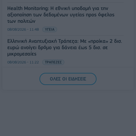
Health Monitoring: Η εθνική υποδομή για την
αξιοποίηση των δεδομένων υγείας προς όφελος
των πολιτών
08/08/2026 - 11:48
ΥΓΕΙΑ
Ελληνική Αναπτυξιακή Τράπεζα: Με «προίκα» 2 δισ.
ευρώ ανοίγει δρόμο για δάνεια έως 5 δισ. σε
μικρομεσαίες
08/08/2026 - 11:22
ΤΡΑΠΕΖΕΣ
5G παντού, 6G στον ορίζοντα: Πού βρίσκεται η
ΟΛΕΣ ΟΙ ΕΙΔΗΣΕΙΣ
Ελλάδα στη μεγάλη τεχνολογική μετάβαση
08/08/2026 - 10:54
ΤΕΧΝΟΛΟΓΙΑ