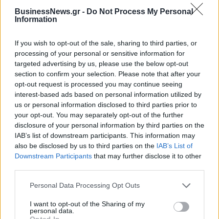
BusinessNews.gr -
Do Not Process My Personal
Information
If you wish to opt-out of the sale, sharing to third parties, or
processing of your personal or sensitive information for
targeted advertising by us, please use the below opt-out
section to confirm your selection. Please note that after your
ΡΟΗ ΕΙΔΗΣΕΩΝ
opt-out request is processed you may continue seeing
interest-based ads based on personal information utilized by
us or personal information disclosed to third parties prior to
Κορυφώνεται η έξοδος του Αυγούστου – Πάνω από
your opt-out. You may separately opt-out of the further
56.000 επιβάτες αναχωρούν σήμερα από τα
disclosure of your personal information by third parties on the
λιμάνια της Αττικής
IAB’s list of downstream participants. This information may
also be disclosed by us to third parties on the
IAB’s List of
08/08/2026 - 14:30
ΕΛΛΑΔΑ
Downstream Participants
that may further disclose it to other
Δυτική Αττική: Η επόμενη ημέρα μετά τις πυρκαγιές
third parties.
– Τα έργα Antinero και η «μάχη» πριν από τις
βροχές
Personal Data Processing Opt Outs
08/08/2026 - 14:08
ΕΛΛΑΔΑ
I want to opt-out of the Sharing of my
personal data.
Ειδικό Χωροταξικό για τον Τουρισμό: Οι νέοι
Opted In