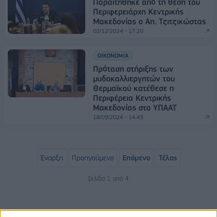
Παραιτήθηκε από τη θέση του
Περιφερειάρχη Κεντρικής
Μακεδονίας ο Απ. Τζιτζικώστας
02/12/2024 - 17:20
ΟΙΚΟΝΟΜΙΑ
Πρόταση στήριξης των
μυδοκαλλιεργητών του
Θερμαϊκού κατέθεσε η
Περιφέρεια Κεντρικής
Μακεδονίας στο ΥΠΑΑΤ
18/09/2024 - 14:43
Έναρξη
Προηγούμενο
Επόμενο
Τέλος
Σελίδα 1 από 4