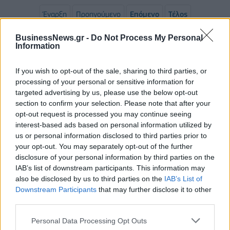
Έναρξη
Προηγούμενο
Επόμενο
Τέλος
Σελίδα 1 από 2
BusinessNews.gr -
Do Not Process My Personal
Information
If you wish to opt-out of the sale, sharing to third parties, or
processing of your personal or sensitive information for
targeted advertising by us, please use the below opt-out
section to confirm your selection. Please note that after your
opt-out request is processed you may continue seeing
interest-based ads based on personal information utilized by
us or personal information disclosed to third parties prior to
your opt-out. You may separately opt-out of the further
disclosure of your personal information by third parties on the
ΡΟΗ ΕΙΔΗΣΕΩΝ
IAB’s list of downstream participants. This information may
also be disclosed by us to third parties on the
IAB’s List of
Downstream Participants
that may further disclose it to other
Κ. Χατζηδάκης: Στον κάλαθο των αχρήστων οι
third parties.
αμφισβητήσεις για το καλώδιο της ηλεκτρικής
διασύνδεσης Ελλάδας-Κύπρου
Personal Data Processing Opt Outs