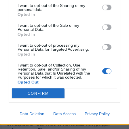
06/08/2026 - 14:23
ΠΟΛΙΤΙΚΗ
I want to opt-out of the Sharing of my
personal data.
Aegean: Νέο ιστορικό ρεκόρ με πάνω από 2 εκατ.
Opted In
επιβάτες τον Ιούλιο
I want to opt-out of the Sale of my
06/08/2026 - 14:00
ΤΟΥΡΙΣΜΟΣ
Personal Data.
Opted In
Τ. Θεοδωρικάκος: “Στηρίζουμε την βιομηχανία για
μια οικονομία πιο ανταγωνιστική με καλύτερους
I want to opt-out of processing my
μισθούς”
Personal Data for Targeted Advertising.
Opted In
06/08/2026 - 13:46
ΠΟΛΙΤΙΚΗ
I want to opt-out of Collection, Use,
Χρηματιστήριο: Στις 2.628,25 μονάδες ο Γενικός
Retention, Sale, and/or Sharing of my
Δείκτης Τιμών, με άνοδο 0,17%
Personal Data that Is Unrelated with the
Purposes for which it was collected.
06/08/2026 - 13:17
ΟΙΚΟΝΟΜΙΑ
Opted Out
Άνοιξε η πλατφόρμα για ενισχύσεις de minimis
CONFIRM
ύψους 24,6 εκατ. ευρώ σε παραγωγούς
06/08/2026 - 13:08
ΟΙΚΟΝΟΜΙΑ
Data Deletion
Data Access
Privacy Policy
Χρηματοδότηση 8 εκατ. ευρώ σε 843 μέσα
ενημέρωσης- Ξεκίνησε το πενταετές πρόγραμμα