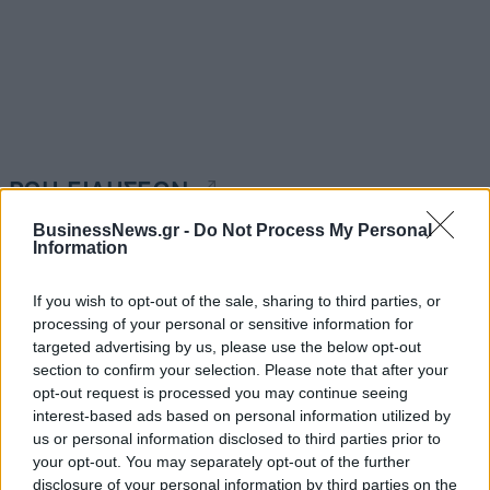
ΡΟΗ ΕΙΔΗΣΕΩΝ
BusinessNews.gr -
Do Not Process My Personal
Information
ΥΠΑΑΤ: Επιπλέον 12,5 εκατ. ευρώ στις Περιφέρειες
για την ενίσχυση της βιοασφάλειας
If you wish to opt-out of the sale, sharing to third parties, or
07/08/2026 - 17:02
ΟΙΚΟΝΟΜΙΑ
processing of your personal or sensitive information for
targeted advertising by us, please use the below opt-out
Deloitte Ελλάδος: Χρηματοοικονομικός σύμβουλος
section to confirm your selection. Please note that after your
της ΔΕΗ για την είσοδο στην πολωνική αγορά
opt-out request is processed you may continue seeing
ενέργειας
interest-based ads based on personal information utilized by
07/08/2026 - 16:38
ΕΠΙΧΕΙΡΗΣΕΙΣ
us or personal information disclosed to third parties prior to
your opt-out. You may separately opt-out of the further
Στρατηγική επένδυση του EFA GROUP στη Fractal
disclosure of your personal information by third parties on the