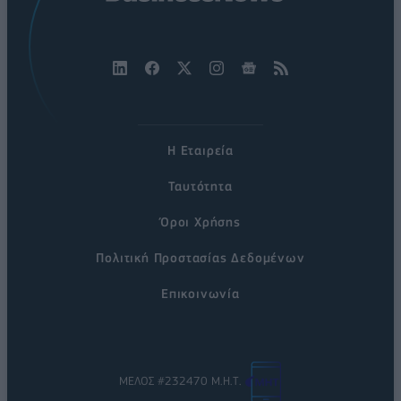
Η Εταιρεία
Ταυτότητα
Όροι Χρήσης
Πολιτική Προστασίας Δεδομένων
Επικοινωνία
ΜΕΛΟΣ #232470 Μ.Η.Τ.