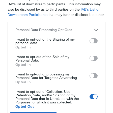
για την ανάπτυξη προηγμένων αμυντικών
IAB’s list of downstream participants. This information may
τεχνολογιών
also be disclosed by us to third parties on the
IAB’s List of
07/08/2026 - 16:11
ΕΠΙΧΕΙΡΗΣΕΙΣ
Downstream Participants
that may further disclose it to other
third parties.
Συνάλλαγμα: Το ευρώ ενισχύεται 0,08%, στα
1,1534 δολάρια
Personal Data Processing Opt Outs
07/08/2026 - 15:45
ΟΙΚΟΝΟΜΙΑ
I want to opt-out of the Sharing of my
personal data.
Χρηματιστήριο: Στις 2.623,19 μονάδες ο Γενικός
Opted In
Δείκτης Τιμών, με άνοδο 0,57%
I want to opt-out of the Sale of my
07/08/2026 - 15:21
ΟΙΚΟΝΟΜΙΑ
Personal Data.
Opted In
Νέο κύμα καύσωνα στην Ευρώπη – Θερμοκρασίες
άνω των 40°C σε Ιταλία, Ισπανία και Βαλκάνια
I want to opt-out of processing my
Personal Data for Targeted Advertising.
07/08/2026 - 14:58
ΚΟΣΜΟΣ
Opted In
Fourlis: Συμφωνία για την πώληση συμμετοχής στο
I want to opt-out of Collection, Use,
Sofia South Ring Mall έναντι 49,35 εκατ. ευρώ
Retention, Sale, and/or Sharing of my
Personal Data that Is Unrelated with the
Purposes for which it was collected.
07/08/2026 - 14:39
ΕΠΙΧΕΙΡΗΣΕΙΣ
Opted Out
ΥΠΠΟ: Επιχορηγήσεις 1.106.000 ευρώ για την