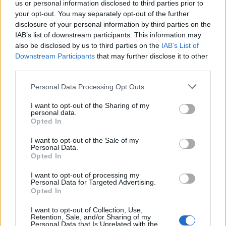
us or personal information disclosed to third parties prior to
your opt-out. You may separately opt-out of the further
Κυβερνητική Επιτροπή Βιομηχανίας- Κ. Μητσοτάκης:
disclosure of your personal information by third parties on the
Στρατηγική προτεραιότητα η ενίσχυση της
IAB’s list of downstream participants. This information may
βιομηχανίας
also be disclosed by us to third parties on the
IAB’s List of
06/08/2026 - 17:18
ΠΟΛΙΤΙΚΗ
Downstream Participants
that may further disclose it to other
third parties.
Από τις 28 Αυγούστου η ψηφιακή ενεργοποίηση της
Κάρτας Αγρότη μέσω της ΕΑΕ 2026
Personal Data Processing Opt Outs
06/08/2026 - 16:51
ΟΙΚΟΝΟΜΙΑ
I want to opt-out of the Sharing of my
personal data.
Eurobank: Εξελίξεις και προοπτικές στις αγορές
Opted In
πετρελαίου και φυσικού αερίου στην Ευρώπη
06/08/2026 - 16:20
ΕΝΕΡΓΕΙΑ
I want to opt-out of the Sale of my
Personal Data.
Opted In
Οι ελληνικές scale-ups επιχειρήσεις στρέφονται
στην ανάπτυξη - Μεγαλύτερη πρόκληση η
I want to opt-out of processing my
προσέλκυση πελατών
Personal Data for Targeted Advertising.
Opted In
06/08/2026 - 15:56
ΕΠΙΧΕΙΡΗΣΕΙΣ
I want to opt-out of Collection, Use,
Χρηματιστήριο: Στις 2.627,95 μονάδες ο Γενικός
Retention, Sale, and/or Sharing of my
Δείκτης Τιμών, με άνοδο 0,15%
Personal Data that Is Unrelated with the