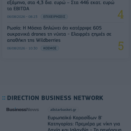
εξάμηνο, στα 4,3 δισ. ευρώ – Στα 446 εκατ. ευρώ
τα EBITDA
06/08/2026 - 08:23
ΕΠΙΧΕΙΡΗΣΕΙΣ
Ρωσία: Η Μόσχα δηλώνει ότι κατέρριψε 605
ουκρανικά drones τη νύχτα - Ελαφρές ζημιές σε
αποθήκη της Wildberries
06/08/2026 - 10:30
ΚΟΣΜΟΣ
DIRECTION BUSINESS NETWORK
allstarbasket.gr
Ευρωπαϊκό Κορασίδων Β'
Κατηγορίας: Πρεμιέρα με νίκη για
Δανία και Ισλανδία - Το πανόραμα