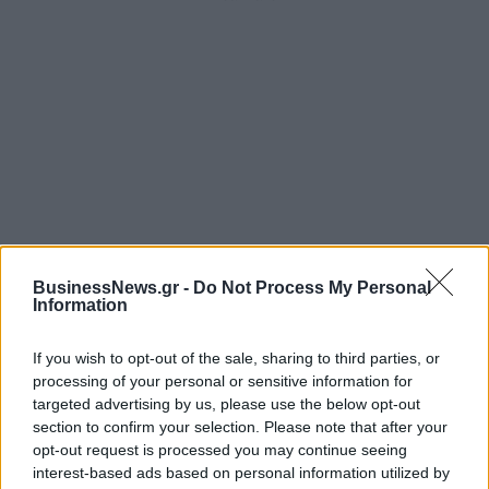
ΡΟΗ ΕΙΔΗΣΕΩΝ
BusinessNews.gr -
Do Not Process My Personal
Information
Χρηματιστήριο: Πτώση κατά 0,59%, στα 320,42
εκατ. ευρώ ο τζίρος
If you wish to opt-out of the sale, sharing to third parties, or
processing of your personal or sensitive information for
06/08/2026 - 18:10
ΟΙΚΟΝΟΜΙΑ
targeted advertising by us, please use the below opt-out
ΟΠΕΚΑ: Αύριο η δεύτερη πληρωμή των δικαιούχων
section to confirm your selection. Please note that after your
του Λογαριασμού Αγροτικής Εστίας
opt-out request is processed you may continue seeing
interest-based ads based on personal information utilized by
06/08/2026 - 17:40
ΟΙΚΟΝΟΜΙΑ