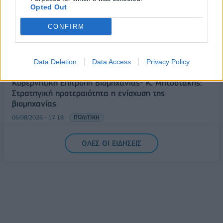
εκατ. ευρώ ο τζίρος
Opted Out
06/08/2026 - 18:10
ΟΙΚΟΝΟΜΙΑ
CONFIRM
ΟΠΕΚΑ: Αύριο η δεύτερη πληρωμή των δικαιούχων
του Λογαριασμού Αγροτικής Εστίας
Data Deletion
Data Access
Privacy Policy
06/08/2026 - 17:40
ΟΙΚΟΝΟΜΙΑ
Κυβερνητική Επιτροπή Βιομηχανίας- Κ. Μητσοτάκης:
Στρατηγική προτεραιότητα η ενίσχυση της
βιομηχανίας
06/08/2026 - 17:18
ΠΟΛΙΤΙΚΗ
ΟΛΕΣ ΟΙ ΕΙΔΗΣΕΙΣ