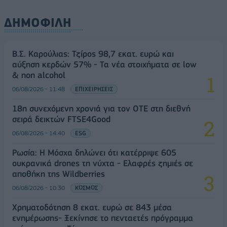
ΔΗΜΟΦΙΛΗ
Β.Σ. Καρούλιας: Τζίρος 98,7 εκατ. ευρώ και
αύξηση κερδών 57% - Τα νέα στοιχήματα σε low
& non alcohol
06/08/2026 - 11:48
ΕΠΙΧΕΙΡΗΣΕΙΣ
18η συνεχόμενη χρονιά για τον ΟΤΕ στη διεθνή
σειρά δεικτών FTSE4Good
06/08/2026 - 14:40
ESG
Ρωσία: Η Μόσχα δηλώνει ότι κατέρριψε 605
ουκρανικά drones τη νύχτα - Ελαφρές ζημιές σε
αποθήκη της Wildberries
06/08/2026 - 10:30
ΚΟΣΜΟΣ
Χρηματοδότηση 8 εκατ. ευρώ σε 843 μέσα
ενημέρωσης- Ξεκίνησε το πενταετές πρόγραμμα