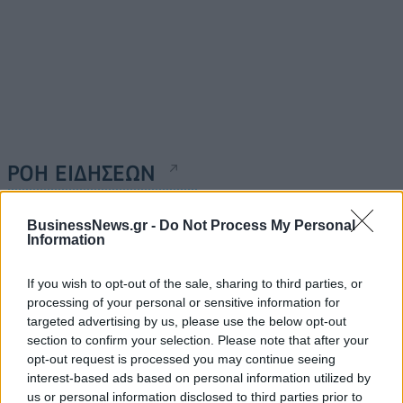
ΡΟΗ ΕΙΔΗΣΕΩΝ
BusinessNews.gr -
Do Not Process My Personal
Χρ. Δήμας: «Προχωρούν τα έργα σε όλο το μήκος
Information
του ΒΟΑΚ»
07/08/2026 - 09:50
ΠΟΛΙΤΙΚΗ
If you wish to opt-out of the sale, sharing to third parties, or
processing of your personal or sensitive information for
Τ. Θεοδωρικάκος: «Συμβάλλουμε στην εθνική
targeted advertising by us, please use the below opt-out
ασφάλεια της πατρίδας μας με νέο αναπτυξιακό
section to confirm your selection. Please note that after your
καθεστώς για την Άμυνα»
opt-out request is processed you may continue seeing
07/08/2026 - 09:39
ΠΟΛΙΤΙΚΗ
interest-based ads based on personal information utilized by
us or personal information disclosed to third parties prior to