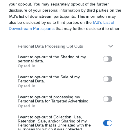
Νέα στρατηγική συνεργασία της ΓΓ Επικοινωνίας
your opt-out. You may separately opt-out of the further
και Ενημέρωσης με το ΕΙΕ
disclosure of your personal information by third parties on the
07/08/2026 - 09:22
ΠΟΛΙΤΙΚΗ
IAB’s list of downstream participants. This information may
also be disclosed by us to third parties on the
IAB’s List of
Ταϊλάνδη: Επτά νεκροί, 15 τραυματίες από
Downstream Participants
that may further disclose it to other
πυροβολισμούς σε σχολείο - Αυτοκτόνησε ο δράστης
third parties.
07/08/2026 - 09:11
ΚΟΣΜΟΣ
Personal Data Processing Opt Outs
Πειραιάς: Κορυφώνεται η έξοδος των αδειούχων
I want to opt-out of the Sharing of my
του Αυγούστου
personal data.
Opted In
07/08/2026 - 08:54
ΕΛΛΑΔΑ
Υψηλός κίνδυνος πυρκαγιάς σήμερα σε Αττική,
I want to opt-out of the Sale of my
Personal Data.
Κρήτη, Πελοπόννησο, Εύβοια και νησιά του Αιγαίου
Opted In
07/08/2026 - 08:30
ΕΛΛΑΔΑ
I want to opt-out of processing my
Personal Data for Targeted Advertising.
Άνοδος του πετρελαίου μετά τις απειλές του Ιράν
Opted In
για τα Στενά του Ορμούζ
07/08/2026 - 08:13
ΚΟΣΜΟΣ
I want to opt-out of Collection, Use,
Retention, Sale, and/or Sharing of my
Personal Data that Is Unrelated with the
Χρηματιστήριο: Πτώση κατά 0,59%, στα 320,42
Purposes for which it was collected.