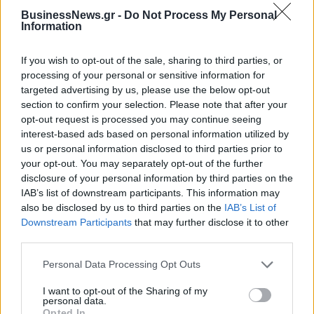
Η Chery επενδύει 75 εκατ. δολάρια στην KG Mobility
BusinessNews.gr -
Do Not Process My Personal
Information
Το FIAT 500 Hybrid τώρα από
Ατρόμητος και Novibet
If you wish to opt-out of the sale, sharing to third parties, or
18.990 ευρώ
συνεχίζουν μαζί: Ανανέωση της
processing of your personal or sensitive information for
συνεργασίας τους μέχρι το
targeted advertising by us, please use the below opt-out
2028
section to confirm your selection. Please note that after your
opt-out request is processed you may continue seeing
interest-based ads based on personal information utilized by
us or personal information disclosed to third parties prior to
18η συνεχόμενη χρονιά για τον ΟΤΕ στη διεθνή σειρά δεικτών
your opt-out. You may separately opt-out of the further
FTSE4Good
disclosure of your personal information by third parties on the
IAB’s list of downstream participants. This information may
also be disclosed by us to third parties on the
IAB’s List of
Alpha Bank: Για πρώτη φορά το Αρχαίο Θέατρο Επιδαύρου άνοιξε τις
Downstream Participants
that may further disclose it to other
πύλες του σε όλους
third parties.
Personal Data Processing Opt Outs
I want to opt-out of the Sharing of my
personal data.
ΠΕΡΙΣΣΌΤΕΡΑ ΣΕ ΑΥΤΉ ΤΗΝ ΚΑΤΗΓΟΡΊΑ
Opted In