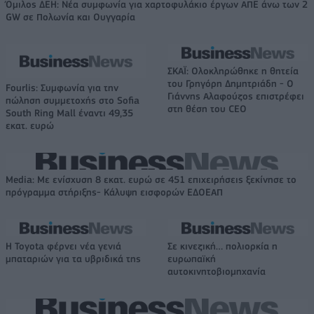
Όμιλος ΔΕΗ: Νέα συμφωνία για χαρτοφυλάκιο έργων ΑΠΕ άνω των 2
GW σε Πολωνία και Ουγγαρία
ΣΚΑΪ: Ολοκληρώθηκε η θητεία
του Γρηγόρη Δημητριάδη - Ο
Fourlis: Συμφωνία για την
Γιάννης Αλαφούζος επιστρέφει
πώληση συμμετοχής στο Sofia
στη θέση του CEO
South Ring Mall έναντι 49,35
εκατ. ευρώ
Media: Με ενίσχυση 8 εκατ. ευρώ σε 451 επιχειρήσεις ξεκίνησε το
πρόγραμμα στήριξης- Κάλυψη εισφορών ΕΔΟΕΑΠ
Η Toyota φέρνει νέα γενιά
Σε κινεζική… πολιορκία η
μπαταριών για τα υβριδικά της
ευρωπαϊκή
αυτοκινητοβιομηχανία