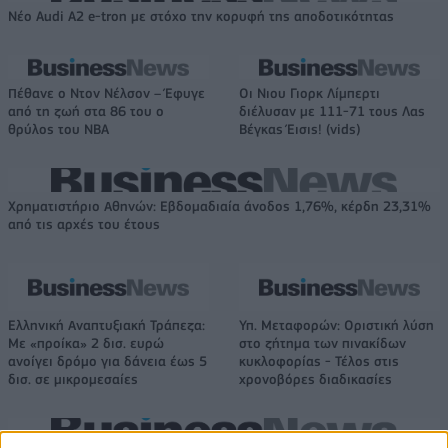
Νέο Audi A2 e-tron με στόχο την κορυφή της αποδοτικότητας
Πέθανε ο Ντον Νέλσον – Έφυγε
Οι Νιου Γιορκ Λίμπερτι
από τη ζωή στα 86 του ο
διέλυσαν με 111-71 τους Λας
θρύλος του NBA
Βέγκας Έισις! (vids)
Χρηματιστήριο Αθηνών: Εβδομαδιαία άνοδος 1,76%, κέρδη 23,31%
από τις αρχές του έτους
Ελληνική Αναπτυξιακή Τράπεζα:
Υπ. Μεταφορών: Οριστική λύση
Με «προίκα» 2 δισ. ευρώ
στο ζήτημα των πινακίδων
ανοίγει δρόμο για δάνεια έως 5
κυκλοφορίας - Τέλος στις
δισ. σε μικρομεσαίες
χρονοβόρες διαδικασίες