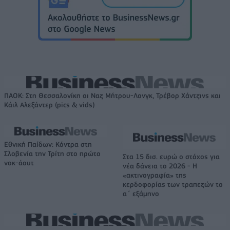
ΠΑΟΚ: Στη Θεσσαλονίκη οι Ναζ Μήτρου-Λονγκ, Τρέβορ Χάντζινς και
Κάιλ Αλεξάντερ (pics & vids)
Εθνική Παίδων: Κόντρα στη
Σλοβενία την Τρίτη στο πρώτο
Στα 15 δισ. ευρώ ο στόχος για
νοκ-άουτ
νέα δάνεια το 2026 - Η
«ακτινογραφία» της
κερδοφορίας των τραπεζών το
α΄ εξάμηνο