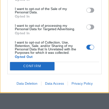
I want to opt-out of the Sale of my
Personal Data.
Opted In
I want to opt-out of processing my
Personal Data for Targeted Advertising.
Opted In
I want to opt-out of Collection, Use,
Lavipharm: Αύξηση κατά
Metlen: Σε ισχύ η μείωση
Retention, Sale, and/or Sharing of my
11,2% των
της ονομαστικής αξίας των
Personal Data that Is Unrelated with the
Purposes for which it was collected.
προσαρμοσμένων EBITDA
μετοχών
Opted Out
στο 9μηνο
17/11/2025 - 18:49
17/11/2025 - 18:05
CONFIRM
Data Deletion
Data Access
Privacy Policy