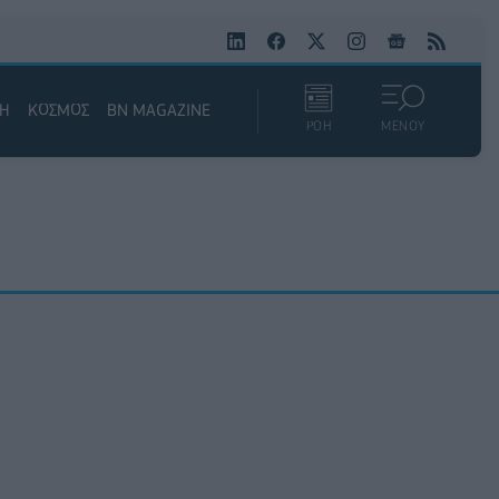
ΚΗ
ΚΟΣΜΟΣ
BN MAGAZINE
ΡΟΗ
ΜΕΝΟΥ