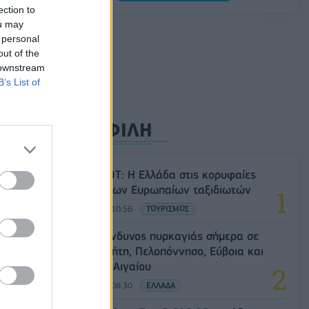
Σαουδική Αραβία, Τουρκία και Πακιστάν
ection to
υπογράφουν κοινή αμυντική συμφωνία
ou may
 personal
07/08/2026 - 13:47
ΚΟΣΜΟΣ
out of the
 downstream
B’s List of
ΔΗΜΟΦΙΛΗ
Έρευνα ΕΟΤ: Η Ελλάδα στις κορυφαίες
επιλογές των Ευρωπαίων ταξιδιωτών
07/08/2026 - 10:56
ΤΟΥΡΙΣΜΟΣ
Υψηλός κίνδυνος πυρκαγιάς σήμερα σε
Αττική, Κρήτη, Πελοπόννησο, Εύβοια και
νησιά του Αιγαίου
07/08/2026 - 08:30
ΕΛΛΑΔΑ