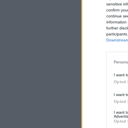
sensitive in
confirm you
continue se
information 
further disc
participants
Downstream 
Persona
I want t
Opted 
I want t
Opted 
I want 
Advertis
Opted 