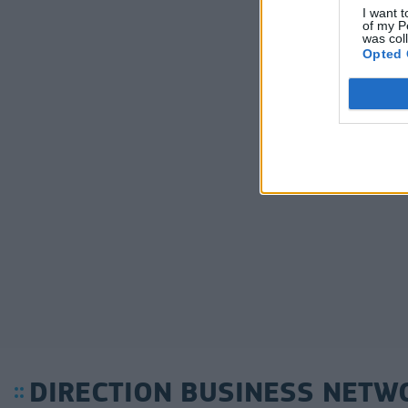
I want t
of my P
was col
Opted 
DIRECTION BUSINESS NETW