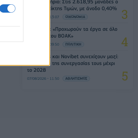
Χρηματιστήριο: Στις 2.618,95 μονάδες ο
Γενικός Δείκτης Τιμών, με άνοδο 0,40%
07/08/2026 - 13:07
ΟΙΚΟΝΟΜΙΑ
Χρ. Δήμας: «Προχωρούν τα έργα σε όλο
το μήκος του ΒΟΑΚ»
07/08/2026 - 09:50
ΠΟΛΙΤΙΚΗ
Ατρόμητος και Novibet συνεχίζουν μαζί:
Ανανέωση της συνεργασίας τους μέχρι
το 2028
07/08/2026 - 11:50
ΑΘΛΗΤΙΣΜΟΣ