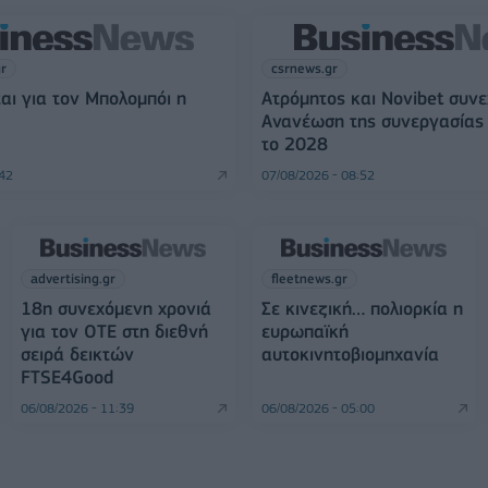
gr
csrnews.gr
αι για τον Μπολομπόι η
Ατρόμητος και Novibet συνε
Ανανέωση της συνεργασίας 
το 2028
:42
07/08/2026 - 08:52
advertising.gr
fleetnews.gr
18η συνεχόμενη χρονιά
Σε κινεζική… πολιορκία η
για τον ΟΤΕ στη διεθνή
ευρωπαϊκή
σειρά δεικτών
αυτοκινητοβιομηχανία
FTSE4Good
06/08/2026 - 11:39
06/08/2026 - 05:00