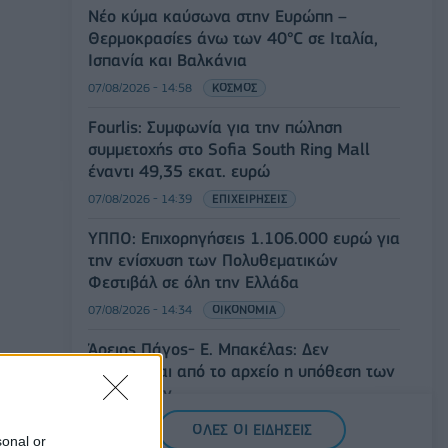
Νέο κύμα καύσωνα στην Ευρώπη –
Θερμοκρασίες άνω των 40°C σε Ιταλία,
Ισπανία και Βαλκάνια
07/08/2026 - 14:58
ΚΟΣΜΟΣ
Fourlis: Συμφωνία για την πώληση
συμμετοχής στο Sofia South Ring Mall
έναντι 49,35 εκατ. ευρώ
07/08/2026 - 14:39
ΕΠΙΧΕΙΡΗΣΕΙΣ
ΥΠΠΟ: Επιχορηγήσεις 1.106.000 ευρώ για
την ενίσχυση των Πολυθεματικών
Φεστιβάλ σε όλη την Ελλάδα
07/08/2026 - 14:34
ΟΙΚΟΝΟΜΙΑ
Άρειος Πάγος- Ε. Μπακέλας: Δεν
ανασύρεται από το αρχείο η υπόθεση των
υποκλοπών
07/08/2026 - 14:11
ΕΛΛΑΔΑ
ΟΛΕΣ ΟΙ ΕΙΔΗΣΕΙΣ
sonal or