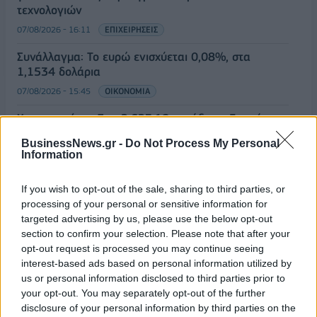
τεχνολογιών
07/08/2026 - 16:11
ΕΠΙΧΕΙΡΗΣΕΙΣ
Συνάλλαγμα: Το ευρώ ενισχύεται 0,08%, στα
1,1534 δολάρια
07/08/2026 - 15:45
ΟΙΚΟΝΟΜΙΑ
Χρηματιστήριο: Στις 2.623,19 μονάδες ο Γενικός
Δείκτης Τιμών, με άνοδο 0,57%
BusinessNews.gr -
Do Not Process My Personal
07/08/2026 - 15:21
ΟΙΚΟΝΟΜΙΑ
Information
Νέο κύμα καύσωνα στην Ευρώπη – Θερμοκρασίες
If you wish to opt-out of the sale, sharing to third parties, or
άνω των 40°C σε Ιταλία, Ισπανία και Βαλκάνια
processing of your personal or sensitive information for
07/08/2026 - 14:58
ΚΟΣΜΟΣ
targeted advertising by us, please use the below opt-out
section to confirm your selection. Please note that after your
Fourlis: Συμφωνία για την πώληση συμμετοχής στο
opt-out request is processed you may continue seeing
Sofia South Ring Mall έναντι 49,35 εκατ. ευρώ
interest-based ads based on personal information utilized by
07/08/2026 - 14:39
ΕΠΙΧΕΙΡΗΣΕΙΣ
us or personal information disclosed to third parties prior to
your opt-out. You may separately opt-out of the further
ΥΠΠΟ: Επιχορηγήσεις 1.106.000 ευρώ για την
disclosure of your personal information by third parties on the