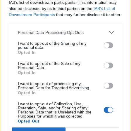
ενίσχυση των Πολυθεματικών Φεστιβάλ σε όλη την
IAB’s list of downstream participants. This information may
Ελλάδα
also be disclosed by us to third parties on the
IAB’s List of
Downstream Participants
that may further disclose it to other
07/08/2026 - 14:34
ΟΙΚΟΝΟΜΙΑ
third parties.
Άρειος Πάγος- Ε. Μπακέλας: Δεν ανασύρεται από το
αρχείο η υπόθεση των υποκλοπών
Personal Data Processing Opt Outs
07/08/2026 - 14:11
ΕΛΛΑΔΑ
I want to opt-out of the Sharing of my
personal data.
Σαουδική Αραβία, Τουρκία και Πακιστάν
Opted In
υπογράφουν κοινή αμυντική συμφωνία
I want to opt-out of the Sale of my
07/08/2026 - 13:47
ΚΟΣΜΟΣ
Personal Data.
Opted In
ΟΛΕΣ ΟΙ ΕΙΔΗΣΕΙΣ
I want to opt-out of processing my
Personal Data for Targeted Advertising.
Opted In
I want to opt-out of Collection, Use,
Retention, Sale, and/or Sharing of my
Personal Data that Is Unrelated with the
Purposes for which it was collected.
Opted Out