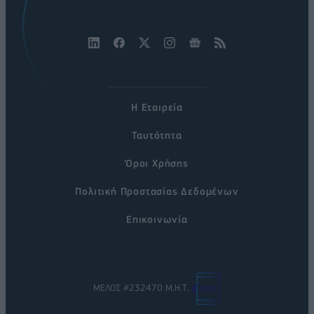
Η Εταιρεία
Ταυτότητα
Όροι Χρήσης
Πολιτική Προστασίας Δεδομένων
Επικοινωνία
ΜΕΛΟΣ #232470 Μ.Η.Τ.