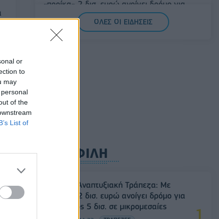
«προίκα» 2 δισ. ευρώ ανοίγει δρόμο για
α
δάνεια έως 5 δισ. σε μικρομεσαίες
ΟΛΕΣ ΟΙ ΕΙΔΗΣΕΙΣ
08/08/2026 - 11:22
ΤΡΑΠΕΖΕΣ
5G παντού, 6G στον ορίζοντα: Πού
βρίσκεται η Ελλάδα στη μεγάλη
sonal or
τεχνολογική μετάβαση
ection to
ou may
08/08/2026 - 10:54
ΤΕΧΝΟΛΟΓΙΑ
 personal
out of the
 downstream
B’s List of
ΔΗΜΟΦΙΛΗ
Ελληνική Αναπτυξιακή Τράπεζα: Με
«προίκα» 2 δισ. ευρώ ανοίγει δρόμο για
για
δάνεια έως 5 δισ. σε μικρομεσαίες