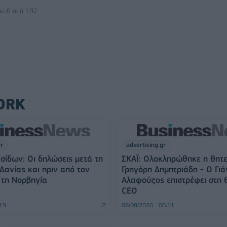
δα 6 από 192
ORK
gr
advertising.gr
σίδων: Οι δηλώσεις μετά τη
ΣΚΑΪ: Ολοκληρώθηκε η θητε
 Δανίας και πριν από τον
Γρηγόρη Δημητριάδη - Ο Γιά
ε τη Νορβηγία
Αλαφούζος επιστρέφει στη 
CEO
:19
08/08/2026 - 06:51