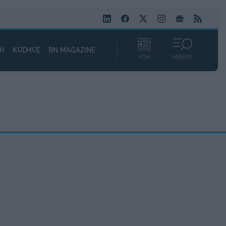
ΚΗ
ΚΟΣΜΟΣ
BN MAGAZINE
ΡΟΗ
ΜΕΝΟΥ