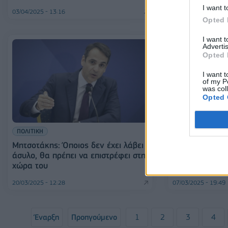
I want t
03/04/2025 - 13:16
31/03/2025 - 07:40
Opted 
I want 
Advertis
Opted 
I want t
of my P
was col
Opted 
ΠΟΛΙΤΙΚΗ
ΠΟΛΙΤΙΚΗ
Ο Μητσοτάκης 
Μητσοτάκης: Όποιος δεν έχει λάβει
βουλευτή Δημ.
άσυλο, θα πρέπει να επιστρέφει στη
χυδαίο σχόλιο 
χώρα του
Κωνσταντοπού
20/03/2025 - 12:28
07/03/2025 - 19:49
Έναρξη
Προηγούμενο
1
2
3
4