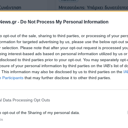
 Συνάντηση
Μητσοτάκης: Υπάρχει δυνατότητ
αμπ, εν ευθέτω
εξεύρεσης μιας ”win-win” λύσης
 η σχέση της
μεταξύ Ευρώπης και ΗΠΑ
News.gr -
Do Not Process My Personal Information
 νέα αμερικανική
to opt-out of the sale, sharing to third parties, or processing of your per
09/04/2025 - 19:38
formation for targeted advertising by us, please use the below opt-out s
r selection. Please note that after your opt-out request is processed y
eing interest-based ads based on personal information utilized by us or
disclosed to third parties prior to your opt-out. You may separately opt-
losure of your personal information by third parties on the IAB’s list of
. This information may also be disclosed by us to third parties on the
IA
Participants
that may further disclose it to other third parties.
l Data Processing Opt Outs
ΠΟΛΙΤΙΚΗ
Νετανιάχου: Η
Το eVivlio παρουσίασε ο Κυρ.
o opt-out of the Sharing of my personal data.
 η αμυντική
Μητσοτάκης: Η λογοτεχνία είναι 
In
λάδος - Ισραήλ στο
όλους