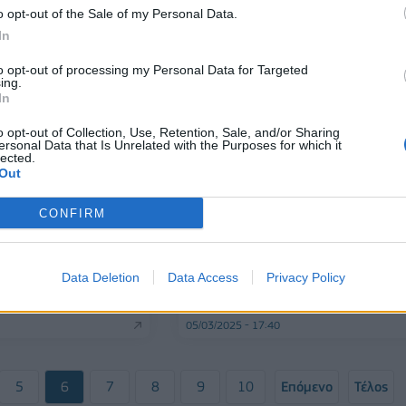
o opt-out of the Sale of my Personal Data.
22/03/2025 - 14:31
In
to opt-out of processing my Personal Data for Targeted
ing.
In
o opt-out of Collection, Use, Retention, Sale, and/or Sharing
ersonal Data that Is Unrelated with the Purposes for which it
lected.
Out
CONFIRM
ΠΟΛΙΤΙΚΗ
διαγράφει τον
Βουλή: Κατατέθηκε η πρόταση
 Κυριαζίδη - Αφορμή
δυσπιστίας κατά της ΝΔ
Data Deletion
Data Access
Privacy Policy
κατά της
λου
05/03/2025 - 17:40
5
6
7
8
9
10
Επόμενο
Τέλος