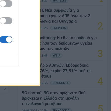
08/08/2026 - 11:22
ΤΡΑΠΕΖΕΣ
Όμιλος ΔΕΗ: Νέα συμφωνία για
χαρτοφυλάκιο έργων ΑΠΕ άνω των 2
GW σε Πολωνία και Ουγγαρία
08/08/2026 - 10:26
ΕΝΕΡΓΕΙΑ
Health Monitoring: Η εθνική υποδομή για
την αξιοποίηση των δεδομένων υγείας
προς όφελος των πολιτών
08/08/2026 - 11:48
ΥΓΕΙΑ
Χρηματιστήριο Αθηνών: Εβδομαδιαία
άνοδος 1,76%, κέρδη 23,31% από τις
αρχές του έτους
08/08/2026 - 12:36
ΟΙΚΟΝΟΜΙΑ
5G παντού, 6G στον ορίζοντα: Πού
βρίσκεται η Ελλάδα στη μεγάλη
τεχνολογική μετάβαση
08/08/2026 - 10:54
ΤΕΧΝΟΛΟΓΙΑ