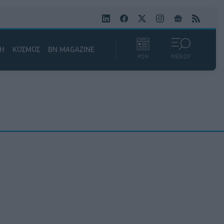
ΚΗ
ΚΟΣΜΟΣ
BN MAGAZINE
ΡΟΗ
ΜΕΝΟΥ