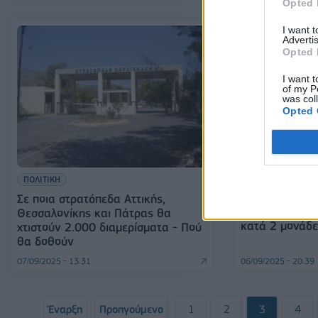
Opted 
I want 
Advertis
Opted 
I want t
of my P
was col
Opted 
ΟΙΚΟΝΟΜΙΑ
ΠΟΛΙΤΙΚΗ
Μητσοτάκης –
για νέους κάτ
Σε ποια στρατόπεδα Αττικής,
μείωση φορολ
Θεσσαλονίκης και Πάτρας θα
κατά 2 μονάδε
χτιστούν 2.000 διαμερίσματα - Πού
θα δοθούν
07/09/2025 - 13:31
06/09/2025 - 20:39
Έναρξη
Προηγούμενο
1
2
3
4