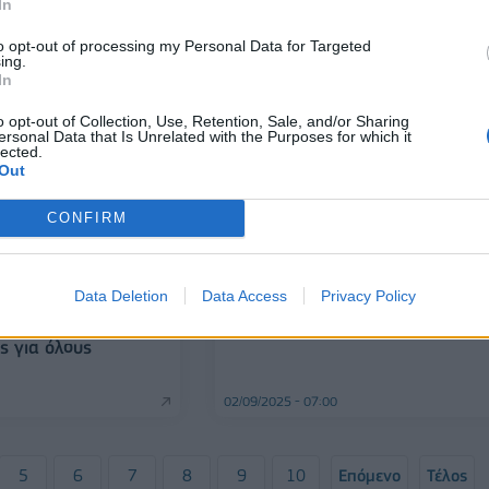
In
to opt-out of processing my Personal Data for Targeted
ing.
In
o opt-out of Collection, Use, Retention, Sale, and/or Sharing
ersonal Data that Is Unrelated with the Purposes for which it
lected.
Out
CONFIRM
ΠΟΛΙΤΙΚΗ
Γεραπετρίτης: Θα υπάρξει
συνάντηση Μητσοτάκη - Ερντογ
 ΔΕΘ: Μηδέν φόρος
στη Νέα Υόρκη και «δεν θα είναι
Data Deletion
Data Access
Privacy Policy
ω των 25 ετών και
εθιμοτυπική»
ογικών συντελεστών
ς για όλους
02/09/2025 - 07:00
5
6
7
8
9
10
Επόμενο
Τέλος