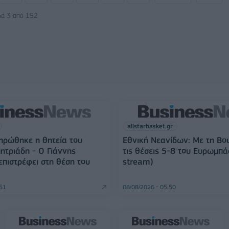
δα 3 από 192
allstarbasket.gr
ηρώθηκε η θητεία του
Εθνική Νεανίδων: Με τη Βο
ητριάδη - Ο Γιάννης
τις θέσεις 5-8 του Ευρωμπάσ
πιστρέφει στη θέση του
stream)
:51
08/08/2026 - 05:50