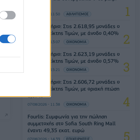
το 2028
07/08/2026 - 11:50
ΑΘΛΗΤΙΣΜΟΣ
Χρηματιστήριο: Στις 2.618,95 μονάδες ο
Γενικός Δείκτης Τιμών, με άνοδο 0,40%
07/08/2026 - 13:07
ΟΙΚΟΝΟΜΙΑ
Χρηματιστήριο: Στις 2.623,19 μονάδες ο
Γενικός Δείκτης Τιμών, με άνοδο 0,57%
07/08/2026 - 15:21
ΟΙΚΟΝΟΜΙΑ
άν
Χρηματιστήριο: Στις 2.606,72 μονάδες ο
Γενικός Δείκτης Τιμών, με οριακή πτώση
0,07%
07/08/2026 - 11:38
ΟΙΚΟΝΟΜΙΑ
Fourlis: Συμφωνία για την πώληση
συμμετοχής στο Sofia South Ring Mall
έναντι 49,35 εκατ. ευρώ
07/08/2026 - 14:39
ΕΠΙΧΕΙΡΗΣΕΙΣ