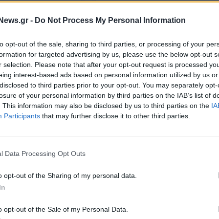
ικοινωνία
Μητσοτάκης από Αμοργό: Άσκησ
λένσκι
κυριαρχίας τα δύο θαλάσσια πά
News.gr -
Do Not Process My Personal Information
to opt-out of the sale, sharing to third parties, or processing of your per
04/10/2025 - 18:32
formation for targeted advertising by us, please use the below opt-out s
r selection. Please note that after your opt-out request is processed y
eing interest-based ads based on personal information utilized by us or
disclosed to third parties prior to your opt-out. You may separately opt-
losure of your personal information by third parties on the IAB’s list of
. This information may also be disclosed by us to third parties on the
IA
Participants
that may further disclose it to other third parties.
l Data Processing Opt Outs
ΕΛΛΑΔΑ
Συνάντηση Μητσοτάκη με τον
o opt-out of the Sharing of my personal data.
του 8ου δημοτικού
Αρχιεπίσκοπο Ιερώνυμο στο Μέγ
λαδέλφειας ο Κ.
In
Μαξίμου
o opt-out of the Sale of my Personal Data.
08/09/2025 - 10:05