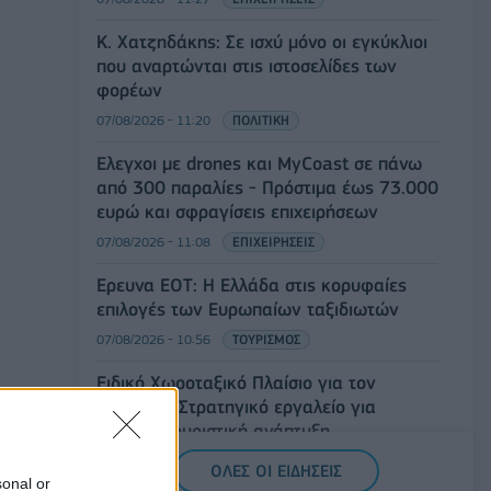
Κ. Χατζηδάκης: Σε ισχύ μόνο οι εγκύκλιοι
που αναρτώνται στις ιστοσελίδες των
φορέων
07/08/2026 - 11:20
ΠΟΛΙΤΙΚΗ
Έλεγχοι με drones και MyCoast σε πάνω
από 300 παραλίες - Πρόστιμα έως 73.000
ευρώ και σφραγίσεις επιχειρήσεων
07/08/2026 - 11:08
ΕΠΙΧΕΙΡΗΣΕΙΣ
Έρευνα ΕΟΤ: Η Ελλάδα στις κορυφαίες
επιλογές των Ευρωπαίων ταξιδιωτών
07/08/2026 - 10:56
ΤΟΥΡΙΣΜΟΣ
Ειδικό Χωροταξικό Πλαίσιο για τον
Τουρισμό: Στρατηγικό εργαλείο για
βιώσιμη τουριστική ανάπτυξη
07/08/2026 - 10:43
ΠΟΛΙΤΙΚΗ
ΟΛΕΣ ΟΙ ΕΙΔΗΣΕΙΣ
sonal or