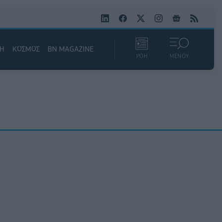
ΚΗ
ΚΟΣΜΟΣ
BN MAGAZINE
ΡΟΗ
ΜΕΝΟΥ