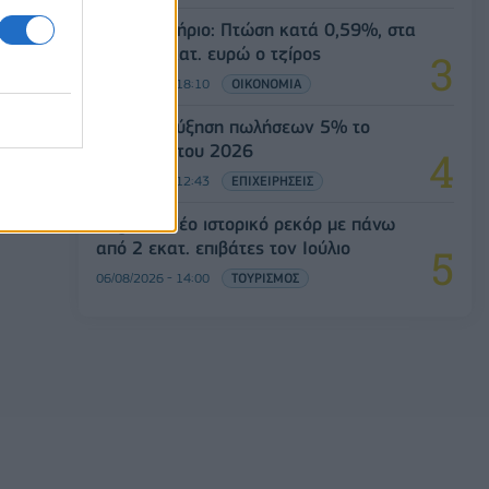
Χρηματιστήριο: Πτώση κατά 0,59%, στα
320,42 εκατ. ευρώ ο τζίρος
06/08/2026 - 18:10
ΟΙΚΟΝΟΜΙΑ
JUMBO: Αύξηση πωλήσεων 5% το
επτάμηνο του 2026
06/08/2026 - 12:43
ΕΠΙΧΕΙΡΗΣΕΙΣ
Aegean: Νέο ιστορικό ρεκόρ με πάνω
από 2 εκατ. επιβάτες τον Ιούλιο
06/08/2026 - 14:00
ΤΟΥΡΙΣΜΟΣ