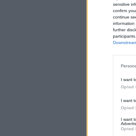
sensitive in
confirm you
continue se
information 
further disc
participants
Downstream 
Persona
I want t
Opted 
I want t
Opted 
I want 
Advertis
Opted 