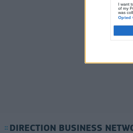
I want t
of my P
was col
Opted 
DIRECTION BUSINESS NETW