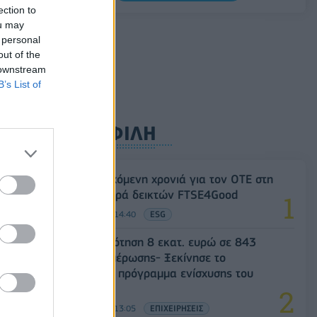
ΣΤΑΣΥ: 29,4 χλμ. νέων σιδηροτροχιών στο
ection to
Μετρό της Αθήνας - Στο τελικό στάδιο το
ou may
μεγαλύτερο έργο αναβάθμισης
 personal
out of the
07/08/2026 - 10:28
ΕΠΙΧΕΙΡΗΣΕΙΣ
 downstream
B’s List of
ΔΗΜΟΦΙΛΗ
18η συνεχόμενη χρονιά για τον ΟΤΕ στη
διεθνή σειρά δεικτών FTSE4Good
06/08/2026 - 14:40
ESG
Χρηματοδότηση 8 εκατ. ευρώ σε 843
μέσα ενημέρωσης- Ξεκίνησε το
πενταετές πρόγραμμα ενίσχυσης του
Τύπου
06/08/2026 - 13:05
ΕΠΙΧΕΙΡΗΣΕΙΣ