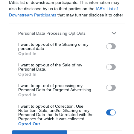
IAB’s list of downstream participants. This information may
πίεση
also be disclosed by us to third parties on the
IAB’s List of
08/08/2026 - 13:21
ΤΟΥΡΙΣΜΟΣ
Downstream Participants
that may further disclose it to other
third parties.
Υπουργείο Εργασίας: Ο “χάρτης” των πληρωμών
από τον e-ΕΦΚΑ και τη ΔΥΠΑ έως τις 14 Αυγούστου
Personal Data Processing Opt Outs
08/08/2026 - 12:58
ΟΙΚΟΝΟΜΙΑ
I want to opt-out of the Sharing of my
personal data.
Οι Hamilton Reserve Bank και SEE Capital
Opted In
Hamilton Ltd. συνάπτουν συμφωνία υπηρεσιών
μάρκετινγκ
I want to opt-out of the Sale of my
Personal Data.
08/08/2026 - 13:44
ΕΠΙΧΕΙΡΗΣΕΙΣ
Opted In
Χρηματιστήριο Αθηνών: Εβδομαδιαία άνοδος
I want to opt-out of processing my
Personal Data for Targeted Advertising.
1,76%, κέρδη 23,31% από τις αρχές του έτους
Opted In
08/08/2026 - 12:36
ΟΙΚΟΝΟΜΙΑ
I want to opt-out of Collection, Use,
Διευρύνεται η πρωτοβουλία για τις τιμές στο ράφι
Retention, Sale, and/or Sharing of my
Personal Data that Is Unrelated with the
με 916 προϊόντα
Purposes for which it was collected.
Opted Out
08/08/2026 - 12:12
ΛΙΑΝΕΜΠΟΡΙΟ