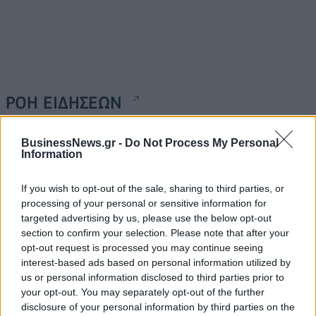
ΡΟΗ ΕΙΔΗΣΕΩΝ
BusinessNews.gr -
Do Not Process My Personal
Κορυφώνεται η έξοδος του Αυγούστου – Πάνω από
Information
56.000 επιβάτες αναχωρούν σήμερα από τα
λιμάνια της Αττικής
If you wish to opt-out of the sale, sharing to third parties, or
08/08/2026 - 14:30
ΕΛΛΑΔΑ
processing of your personal or sensitive information for
targeted advertising by us, please use the below opt-out
Δυτική Αττική: Η επόμενη ημέρα μετά τις πυρκαγιές
section to confirm your selection. Please note that after your
– Τα έργα Antinero και η «μάχη» πριν από τις
opt-out request is processed you may continue seeing
βροχές
interest-based ads based on personal information utilized by
08/08/2026 - 14:08
ΕΛΛΑΔΑ
us or personal information disclosed to third parties prior to
your opt-out. You may separately opt-out of the further
Ειδικό Χωροταξικό για τον Τουρισμό: Οι νέοι
disclosure of your personal information by third parties on the
κανόνες για επενδύσεις, νησιά και προορισμούς υπό