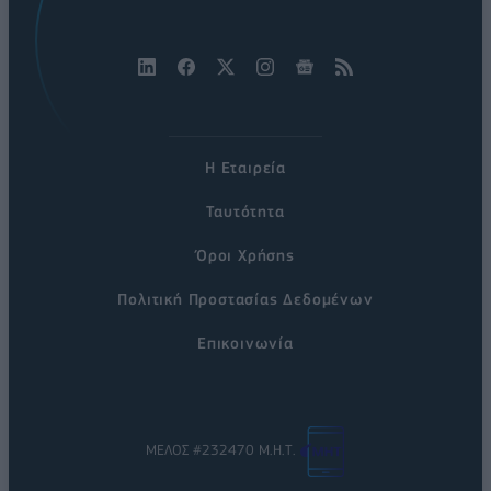
Η Εταιρεία
Ταυτότητα
Όροι Χρήσης
Πολιτική Προστασίας Δεδομένων
Επικοινωνία
ΜΕΛΟΣ #232470 Μ.Η.Τ.