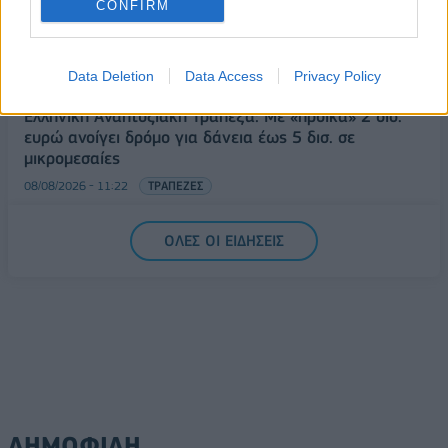
CONFIRM
Health Monitoring: Η εθνική υποδομή για την
αξιοποίηση των δεδομένων υγείας προς όφελος
των πολιτών
Data Deletion
Data Access
Privacy Policy
08/08/2026 - 11:48
ΥΓΕΙΑ
Ελληνική Αναπτυξιακή Τράπεζα: Με «προίκα» 2 δισ.
ευρώ ανοίγει δρόμο για δάνεια έως 5 δισ. σε
μικρομεσαίες
08/08/2026 - 11:22
ΤΡΑΠΕΖΕΣ
5G παντού, 6G στον ορίζοντα: Πού βρίσκεται η
ΟΛΕΣ ΟΙ ΕΙΔΗΣΕΙΣ
Ελλάδα στη μεγάλη τεχνολογική μετάβαση
08/08/2026 - 10:54
ΤΕΧΝΟΛΟΓΙΑ
ΔΗΜΟΦΙΛΗ