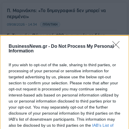
Π. Μαρινάκης: «Το δημογραφικό δεν μπορεί να
περιμένει»
09/08/2026 - 14:34
ΠΟΛΙΤΙΚΗ
Ε. Τουρνάς: Πάνω από 400 πυρκαγιές σε δέκα
ημέρες - Σε επιφυλακή ο κρατικός μηχανισμός
BusinessNews.gr -
Do Not Process My Personal
09/08/2026 - 14:17
ΠΟΛΙΤΙΚΗ
Information
Εξαγωγές: Η Ελλάδα κερδίζει τους Ευρωπαίους
If you wish to opt-out of the sale, sharing to third parties, or
ανταγωνιστές – Άνοδος μεριδίων σε 9 από 11
processing of your personal or sensitive information for
κλάδους (Εθνική Τράπεζα)
targeted advertising by us, please use the below opt-out
09/08/2026 - 13:51
ΟΙΚΟΝΟΜΙΑ
section to confirm your selection. Please note that after your
opt-out request is processed you may continue seeing
Προς εκτύπωση το πολλαπλό βιβλίο - «Σύγχρονο
interest-based ads based on personal information utilized by
εκπαιδευτικό υλικό, τόσο σε έντυπη όσο και σε
us or personal information disclosed to third parties prior to
ηλεκτρονική μορφή»
your opt-out. You may separately opt-out of the further
09/08/2026 - 13:24
ΕΛΛΑΔΑ
disclosure of your personal information by third parties on the
IAB’s list of downstream participants. This information may
Γερμανία: Το Βερολίνο θα επεκτείνει την έρευνα για
also be disclosed by us to third parties on the
IAB’s List of
την ασφάλεια από τα drones μετά το περιστατικό σε