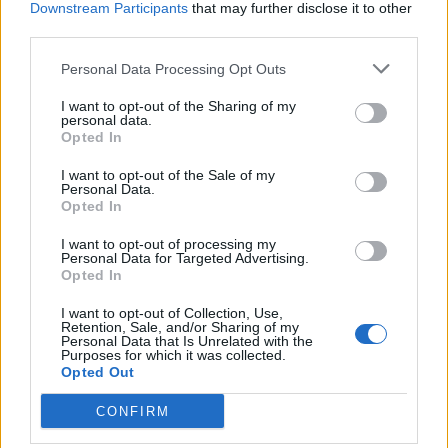
Downstream Participants
that may further disclose it to other
αεροδρόμιο
third parties.
09/08/2026 - 12:57
ΚΟΣΜΟΣ
Personal Data Processing Opt Outs
Αυξημένη η επιβατική κίνηση από το λιμάνι του
Πειραιά – Περίπου 60.000 ταξίδεψαν Παρασκευή
I want to opt-out of the Sharing of my
personal data.
και Σάββατο
Opted In
09/08/2026 - 12:33
ΕΛΛΑΔΑ
I want to opt-out of the Sale of my
Personal Data.
Από τη Δυτική Αττική στη Νότια Γαλλία : Οι εμπειρίες
Opted In
Ελλήνων και Γάλλων πυροσβεστών από τα πύρινα
μέτωπα
I want to opt-out of processing my
Personal Data for Targeted Advertising.
09/08/2026 - 12:08
ΚΟΣΜΟΣ
Opted In
Δεύτερη πηγή εισοδήματος για τους επαγγελματίες
I want to opt-out of Collection, Use,
ψαράδες ο αλιευτικός τουρισμός
Retention, Sale, and/or Sharing of my
Personal Data that Is Unrelated with the
09/08/2026 - 12:08
ΤΟΥΡΙΣΜΟΣ
Purposes for which it was collected.
Opted Out
Τ. Θεοδωρικάκος: Η ενίσχυση της βιομηχανίας
διασφαλίζει την ανάπτυξη, την ασφάλεια και
CONFIRM
καλύτερους μισθούς