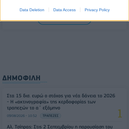
09/08/2026 - 11:43
ΠΟΛΙΤΙΚΗ
Data Deletion
Data Access
Privacy Policy
Υπ. Μεταφορών: Οριστική λύση στο ζήτημα των
ΟΛΕΣ ΟΙ ΕΙΔΗΣΕΙΣ
πινακίδων κυκλοφορίας - Τέλος στις χρονοβόρες
διαδικασίες
09/08/2026 - 11:18
ΕΛΛΑΔΑ
ΔΗΜΟΦΙΛΗ
Στα 15 δισ. ευρώ ο στόχος για νέα δάνεια το 2026
- Η «ακτινογραφία» της κερδοφορίας των
τραπεζών το α΄ εξάμηνο
09/08/2026 - 10:52
ΤΡΑΠΕΖΕΣ
Αλ. Τσίπρας: Στις 2 Σεπτεμβρίου η παρουσίαση του