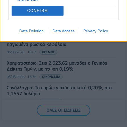
Ν. Χαρδαλιάς: Μηδενική ανοχή και σε νομικό
CONFIRM
επίπεδο για τους υπαίτιους της πυρκαγιάς στη
Δυτική Αττική
05/08/2026 - 16:26
ΕΛΛΑΔΑ
Data Deletion
Data Access
Privacy Policy
ΕΕ: Διοχετεύει 1,4 δισ. ευρώ στην Ουκρανία από
παγωμένα ρωσικά κεφάλαια
05/08/2026 - 16:03
ΚΟΣΜΟΣ
Χρηματιστήριο: Στις 2.623,62 μονάδες ο Γενικός
Δείκτης Τιμών, με πτώση 0,19%
05/08/2026 - 15:36
ΟΙΚΟΝΟΜΙΑ
Συνάλλαγμα: Το ευρώ ενισχύεται κατά 0,20%, στα
1,1557 δολάρια
05/08/2026 - 15:28
ΟΙΚΟΝΟΜΙΑ
ΟΛΕΣ ΟΙ ΕΙΔΗΣΕΙΣ