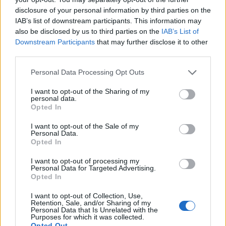
διασύνδεση Ελλάδας – Κύπρου
disclosure of your personal information by third parties on the
IAB’s list of downstream participants. This information may
05/08/2026 - 18:06
ΕΠΙΧΕΙΡΗΣΕΙΣ
also be disclosed by us to third parties on the
IAB’s List of
Downstream Participants
that may further disclose it to other
ΔΕΗ: Ισχυρή ανάπτυξη στο α΄ εξάμηνο 2026 με
third parties.
προσαρμοσμένο EBITDA στα 1,2 δισ. ευρώ
05/08/2026 - 17:51
ΕΝΕΡΓΕΙΑ
Personal Data Processing Opt Outs
Όμιλος AKTOR: Εξαγοράζει το 75% των ΗΛΕΚΤΩΡ
I want to opt-out of the Sharing of my
και THALIS – Στρατηγική συνεργασία με τη Motor
personal data.
Opted In
Oil
05/08/2026 - 17:39
ΕΠΙΧΕΙΡΗΣΕΙΣ
I want to opt-out of the Sale of my
Personal Data.
ΗΠΑ: Επιβράδυνση των προσλήψεων στον ιδιωτικό
Opted In
τομέα τον Ιούλιο - Δημιουργήθηκαν μόνο 44.000
I want to opt-out of processing my
θέσεις εργασίας
Personal Data for Targeted Advertising.
Opted In
05/08/2026 - 17:16
ΚΟΣΜΟΣ
Τ. Θεοδωρικάκος: Στηρίζουμε με πράξεις την
I want to opt-out of Collection, Use,
Retention, Sale, and/or Sharing of my
έρευνα και την καινοτομία
Personal Data that Is Unrelated with the
Purposes for which it was collected.
05/08/2026 - 16:51
ΠΟΛΙΤΙΚΗ
Opted Out