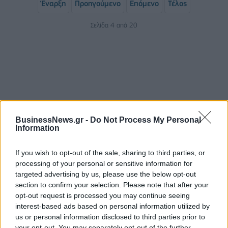
Έναρξη
Προηγούμενο
Επόμενο
Τέλος
Σελίδα 4 από 20
BusinessNews.gr -
Do Not Process My Personal
Information
ΡΟΗ ΕΙΔΗΣΕΩΝ
If you wish to opt-out of the sale, sharing to third parties, or
processing of your personal or sensitive information for
targeted advertising by us, please use the below opt-out
Χρηματιστήριο: Πτώση κατά 0,18%, στα 315,71
section to confirm your selection. Please note that after your
εκατ. ευρώ ο τζίρος
opt-out request is processed you may continue seeing
interest-based ads based on personal information utilized by
05/08/2026 - 18:27
ΟΙΚΟΝΟΜΙΑ
us or personal information disclosed to third parties prior to
Είσοδος της γαλλικής Meridiam στην ηλεκτρική
your opt-out. You may separately opt-out of the further