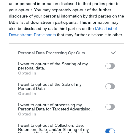
us or personal information disclosed to third parties prior to
και η στήριξη του συμβουλίου σε Ινφαντίνο
your opt-out. You may separately opt-out of the further
06/08/2026 - 09:25
ΑΘΛΗΤΙΣΜΟΣ
disclosure of your personal information by third parties on the
IAB’s list of downstream participants. This information may
Metlen: Ρεκόρ EBITDA στο α' εξάμηνο, στα 550
also be disclosed by us to third parties on the
IAB’s List of
εκατ. ευρώ – Καθαρά κέρδη 313 εκατ. ευρώ.
Downstream Participants
that may further disclose it to other
06/08/2026 - 09:12
ΕΠΙΧΕΙΡΗΣΕΙΣ
third parties.
Ιός Δυτικού Νείλου: Στα 65 τα κρούσματα στην
Personal Data Processing Opt Outs
Ελλάδα – 23 νέα μέσα σε μία εβδομάδα, έξι
θάνατοι
I want to opt-out of the Sharing of my
personal data.
06/08/2026 - 08:54
ΕΛΛΑΔΑ
Opted In
Disney: Πτώση 34,2% στα καθαρά κέρδη του
I want to opt-out of the Sale of my
Personal Data.
εννεαμήνου – Στα 7,28 δισ. δολάρια
Opted In
06/08/2026 - 08:42
ΕΠΙΧΕΙΡΗΣΕΙΣ
I want to opt-out of processing my
Viohalco: Αυξημένος κατά 14% ο τζίρος στο α'
Personal Data for Targeted Advertising.
Opted In
εξάμηνο, στα 4,3 δισ. ευρώ – Στα 446 εκατ. ευρώ
τα EBITDA
I want to opt-out of Collection, Use,
Retention, Sale, and/or Sharing of my
06/08/2026 - 08:23
ΕΠΙΧΕΙΡΗΣΕΙΣ