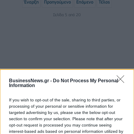
Έναρξη
Προηγούμενο
Επόμενο
Τέλος
Σελίδα 5 από 20
BusinessNews.gr -
Do Not Process My Personal
Information
ΡΟΗ ΕΙΔΗΣΕΩΝ
If you wish to opt-out of the sale, sharing to third parties, or
processing of your personal or sensitive information for
Ο Demis Hassabis αναλαμβάνει Πρόεδρος της
targeted advertising by us, please use the below opt-out
Google DeepMind και Chief Scientist της Alphabet
section to confirm your selection. Please note that after your
06/08/2026 - 09:32
ΠΡΟΣΩΠΑ
opt-out request is processed you may continue seeing
interest-based ads based on personal information utilized by
FIFA: Η «συγνώμη» προς τις 211 ομοσπονδίες-μέλη