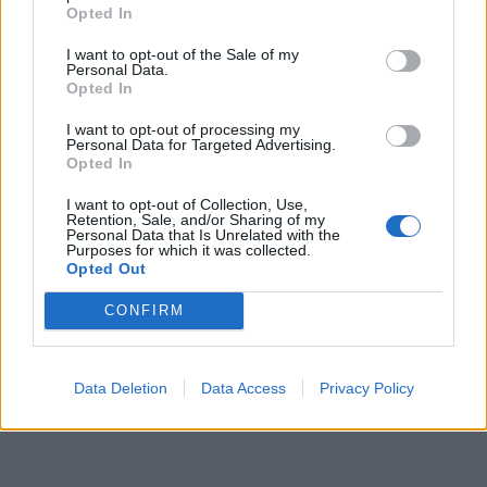
Opted In
08/08/2026 - 12:12
ΛΙΑΝΕΜΠΟΡΙΟ
Health Monitoring: Η εθνική υποδομή για την
I want to opt-out of the Sale of my
Personal Data.
αξιοποίηση των δεδομένων υγείας προς όφελος
Opted In
των πολιτών
I want to opt-out of processing my
08/08/2026 - 11:48
ΥΓΕΙΑ
Personal Data for Targeted Advertising.
Opted In
Ελληνική Αναπτυξιακή Τράπεζα: Με «προίκα» 2 δισ.
ευρώ ανοίγει δρόμο για δάνεια έως 5 δισ. σε
I want to opt-out of Collection, Use,
μικρομεσαίες
Retention, Sale, and/or Sharing of my
Personal Data that Is Unrelated with the
08/08/2026 - 11:22
ΤΡΑΠΕΖΕΣ
Purposes for which it was collected.
Opted Out
5G παντού, 6G στον ορίζοντα: Πού βρίσκεται η
ΟΛΕΣ ΟΙ ΕΙΔΗΣΕΙΣ
Ελλάδα στη μεγάλη τεχνολογική μετάβαση
CONFIRM
08/08/2026 - 10:54
ΤΕΧΝΟΛΟΓΙΑ
Data Deletion
Data Access
Privacy Policy