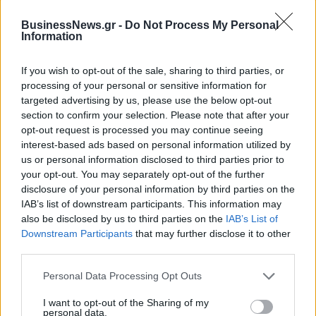
Ειδικό Χωροταξικό για τον Τουρισμό: Οι νέοι
BusinessNews.gr -
Do Not Process My Personal
κανόνες για επενδύσεις, νησιά και προορισμούς υπό
Information
πίεση
08/08/2026 - 13:21
ΤΟΥΡΙΣΜΟΣ
If you wish to opt-out of the sale, sharing to third parties, or
processing of your personal or sensitive information for
Υπουργείο Εργασίας: Ο “χάρτης” των πληρωμών
targeted advertising by us, please use the below opt-out
από τον e-ΕΦΚΑ και τη ΔΥΠΑ έως τις 14 Αυγούστου
section to confirm your selection. Please note that after your
08/08/2026 - 12:58
ΟΙΚΟΝΟΜΙΑ
opt-out request is processed you may continue seeing
interest-based ads based on personal information utilized by
Οι Hamilton Reserve Bank και SEE Capital
us or personal information disclosed to third parties prior to
Hamilton Ltd. συνάπτουν συμφωνία υπηρεσιών
your opt-out. You may separately opt-out of the further
μάρκετινγκ
disclosure of your personal information by third parties on the
08/08/2026 - 13:44
ΕΠΙΧΕΙΡΗΣΕΙΣ
IAB’s list of downstream participants. This information may
also be disclosed by us to third parties on the
IAB’s List of
Χρηματιστήριο Αθηνών: Εβδομαδιαία άνοδος
Downstream Participants
that may further disclose it to other
1,76%, κέρδη 23,31% από τις αρχές του έτους
third parties.
08/08/2026 - 12:36
ΟΙΚΟΝΟΜΙΑ
Personal Data Processing Opt Outs
Διευρύνεται η πρωτοβουλία για τις τιμές στο ράφι
I want to opt-out of the Sharing of my
με 916 προϊόντα
personal data.