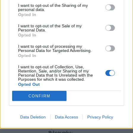
Health Monitoring: Η εθνική υποδομή για την
I want to opt-out of the Sharing of my
αξιοποίηση των δεδομένων υγείας προς όφελος
personal data.
Opted In
των πολιτών
08/08/2026 - 11:48
ΥΓΕΙΑ
I want to opt-out of the Sale of my
Personal Data.
5G παντού, 6G στον ορίζοντα: Πού βρίσκεται η
Opted In
Ελλάδα στη μεγάλη τεχνολογική μετάβαση
I want to opt-out of processing my
08/08/2026 - 10:54
ΤΕΧΝΟΛΟΓΙΑ
Personal Data for Targeted Advertising.
Opted In
I want to opt-out of Collection, Use,
Retention, Sale, and/or Sharing of my
Personal Data that Is Unrelated with the
Purposes for which it was collected.
Opted Out
CONFIRM
DIRECTION BUSINESS NETWORK
allstarbasket.gr
Data Deletion
Data Access
Privacy Policy
«Η οικογένεια Μπας φέρεται να
βρίσκεται κοντά στην απόκτηση της
Βιλερμπάν»