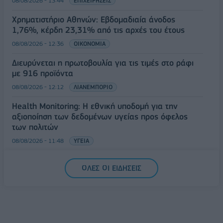
08/08/2026 - 13:44
ΕΠΙΧΕΙΡΗΣΕΙΣ
Χρηματιστήριο Αθηνών: Εβδομαδιαία άνοδος
1,76%, κέρδη 23,31% από τις αρχές του έτους
08/08/2026 - 12:36
ΟΙΚΟΝΟΜΙΑ
Διευρύνεται η πρωτοβουλία για τις τιμές στο ράφι
με 916 προϊόντα
08/08/2026 - 12:12
ΛΙΑΝΕΜΠΟΡΙΟ
Health Monitoring: Η εθνική υποδομή για την
αξιοποίηση των δεδομένων υγείας προς όφελος
των πολιτών
08/08/2026 - 11:48
ΥΓΕΙΑ
Ελληνική Αναπτυξιακή Τράπεζα: Με «προίκα» 2 δισ.
ΟΛΕΣ ΟΙ ΕΙΔΗΣΕΙΣ
ευρώ ανοίγει δρόμο για δάνεια έως 5 δισ. σε
μικρομεσαίες
08/08/2026 - 11:22
ΤΡΑΠΕΖΕΣ