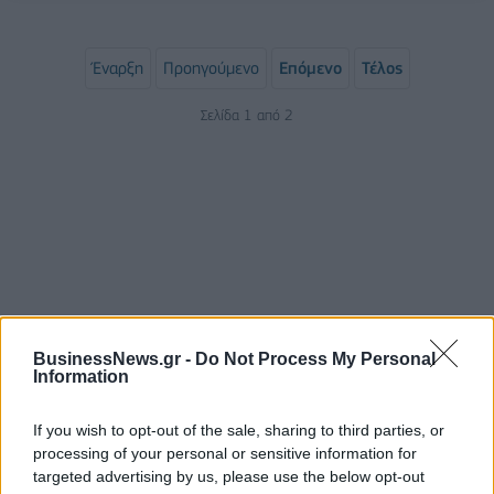
Έναρξη
Προηγούμενο
Επόμενο
Τέλος
Σελίδα 1 από 2
BusinessNews.gr -
Do Not Process My Personal
Information
ΡΟΗ ΕΙΔΗΣΕΩΝ
If you wish to opt-out of the sale, sharing to third parties, or
processing of your personal or sensitive information for
Ο Τραμπ αναδημοσίευσε στο Truth Social
targeted advertising by us, please use the below opt-out
συνέντευξη του Πλεύρη για το μεταναστευτικό