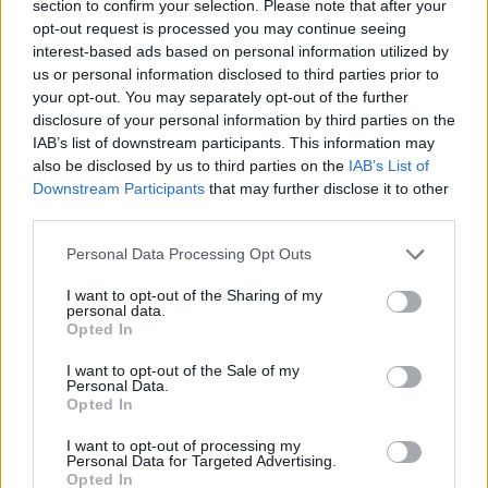
section to confirm your selection. Please note that after your
10/08/2026 - 10:54
ΠΟΛΙΤΙΚΗ
opt-out request is processed you may continue seeing
interest-based ads based on personal information utilized by
Από τη Σπάρτη στη διεθνή ελίτ της γεύσης: Νέες
us or personal information disclosed to third parties prior to
διακρίσεις για τις ελιές Σακελλαρόπουλου
your opt-out. You may separately opt-out of the further
10/08/2026 - 10:42
ΕΠΙΧΕΙΡΗΣΕΙΣ
disclosure of your personal information by third parties on the
IAB’s list of downstream participants. This information may
ΑΑΔΕ: Φορολογικό «σαφάρι» στις τουριστικές
also be disclosed by us to third parties on the
IAB’s List of
περιοχές, με οδηγό τις καταγγελίες πολιτών
Downstream Participants
that may further disclose it to other
10/08/2026 - 10:24
ΟΙΚΟΝΟΜΙΑ
third parties.
ΚΑΛΑΣ: Αυξημένα κόστη «ροκάνισαν» την
Personal Data Processing Opt Outs
κερδοφορία - Στόχος για το 2026 η ανάπτυξη και
νέα μονάδα στο Μεσολόγγι
I want to opt-out of the Sharing of my
personal data.
10/08/2026 - 10:10
ΕΠΙΧΕΙΡΗΣΕΙΣ
Opted In
Εξοικονομώ – Επιχειρώ: Παράταση έως τις 30
I want to opt-out of the Sale of my
Personal Data.
Νοεμβρίου για περισσότερες από 400 επιχειρήσεις
Opted In
10/08/2026 - 09:59
ΕΠΙΧΕΙΡΗΣΕΙΣ
I want to opt-out of processing my
Τουρισμός για Όλους: Kατάθεση αιτήσεων
Personal Data for Targeted Advertising.
Opted In
ανεξάρτητα από το τελευταίο ψηφίο του ΑΦΜ