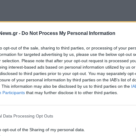
News.gr -
Do Not Process My Personal Information
to opt-out of the sale, sharing to third parties, or processing of your per
, Δανάη Σκιάδη, Νικόλας Παπαγιάννης, Martin Laer,
formation for targeted advertising by us, please use the below opt-out s
r selection. Please note that after your opt-out request is processed y
, Μάξιμος Λιβιεράτος, Τάσος Καρλής
eing interest-based ads based on personal information utilized by us or
disclosed to third parties prior to your opt-out. You may separately opt-
ιν
losure of your personal information by third parties on the IAB’s list of
. This information may also be disclosed by us to third parties on the
IA
Participants
that may further disclose it to other third parties.
l Data Processing Opt Outs
o opt-out of the Sharing of my personal data.