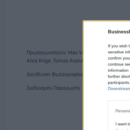
Business
If you wish 
Πρωταγωνιστούν: Max Von Sydow, Astrid Roos
sensitive in
confirm you
Alice Krige, Tomas Arana, Γιώργος Βογιατζής
continue se
information 
Διεύθυνση Φωτογραφίας: Γιώργος Ραχματούλ
further disc
participants
Σχεδιασμός Παραγωγής: Ράνια Γερογιάννη
Downstream 
Persona
I want t