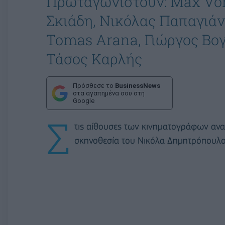
Πρωταγωνιστούν: Max Von
Σκιάδη, Νικόλας Παπαγιάνν
Tomas Arana, Γιώργος Βογ
Τάσος Καρλής
Πρόσθεσε το
BusinessNews
στα αγαπημένα σου στη
Google
Σ
τις αίθουσες των κινηματογράφων ανα
σκηνοθεσία του Νικόλα Δημητρόπουλο