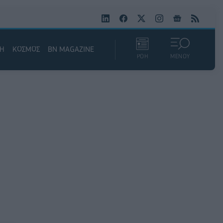
ΚΗ
ΚΟΣΜΟΣ
BN MAGAZINE
ΡΟΗ
ΜΕΝΟΥ