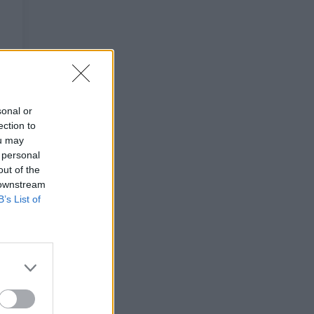
sonal or
ection to
ou may
 personal
out of the
 downstream
B’s List of