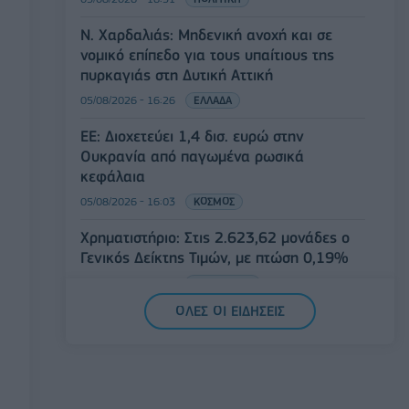
Ν. Χαρδαλιάς: Μηδενική ανοχή και σε
νομικό επίπεδο για τους υπαίτιους της
πυρκαγιάς στη Δυτική Αττική
05/08/2026 - 16:26
ΕΛΛΑΔΑ
ΕΕ: Διοχετεύει 1,4 δισ. ευρώ στην
Ουκρανία από παγωμένα ρωσικά
κεφάλαια
05/08/2026 - 16:03
ΚΟΣΜΟΣ
Χρηματιστήριο: Στις 2.623,62 μονάδες ο
Γενικός Δείκτης Τιμών, με πτώση 0,19%
05/08/2026 - 15:36
ΟΙΚΟΝΟΜΙΑ
ΟΛΕΣ ΟΙ ΕΙΔΗΣΕΙΣ
Συνάλλαγμα: Το ευρώ ενισχύεται κατά
0,20%, στα 1,1557 δολάρια
05/08/2026 - 15:28
ΟΙΚΟΝΟΜΙΑ