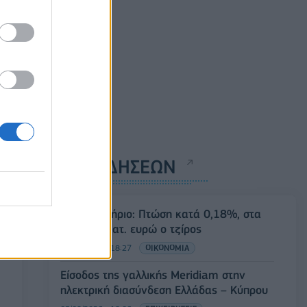
ΡΟΗ ΕΙΔΗΣΕΩΝ
Χρηματιστήριο: Πτώση κατά 0,18%, στα
315,71 εκατ. ευρώ ο τζίρος
05/08/2026 - 18:27
ΟΙΚΟΝΟΜΙΑ
Είσοδος της γαλλικής Meridiam στην
ηλεκτρική διασύνδεση Ελλάδας – Κύπρου