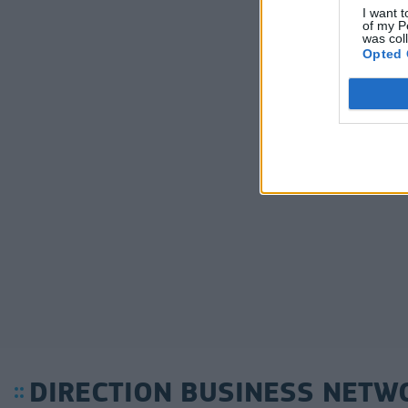
I want t
of my P
was col
Opted 
DIRECTION BUSINESS NETW