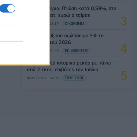
Χρηματιστήριο: Πτώση κατά 0,59%, στα
320,42 εκατ. ευρώ ο τζίρος
06/08/2026 - 18:10
ΟΙΚΟΝΟΜΙΑ
JUMBO: Αύξηση πωλήσεων 5% το
επτάμηνο του 2026
06/08/2026 - 12:43
ΕΠΙΧΕΙΡΗΣΕΙΣ
Aegean: Νέο ιστορικό ρεκόρ με πάνω
από 2 εκατ. επιβάτες τον Ιούλιο
06/08/2026 - 14:00
ΤΟΥΡΙΣΜΟΣ