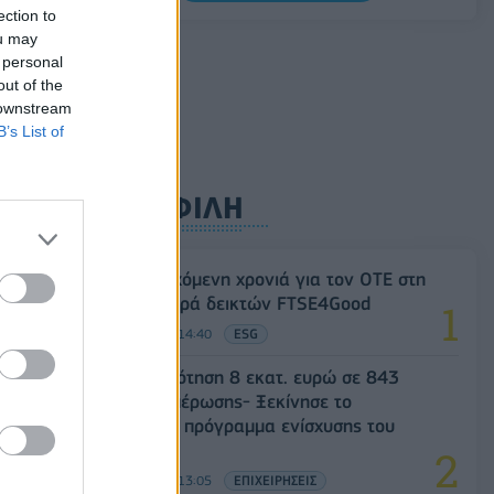
ΣΤΑΣΥ: 29,4 χλμ. νέων σιδηροτροχιών στο
ection to
Μετρό της Αθήνας - Στο τελικό στάδιο το
ou may
μεγαλύτερο έργο αναβάθμισης
 personal
out of the
07/08/2026 - 10:28
ΕΠΙΧΕΙΡΗΣΕΙΣ
 downstream
B’s List of
ΔΗΜΟΦΙΛΗ
18η συνεχόμενη χρονιά για τον ΟΤΕ στη
διεθνή σειρά δεικτών FTSE4Good
06/08/2026 - 14:40
ESG
Χρηματοδότηση 8 εκατ. ευρώ σε 843
μέσα ενημέρωσης- Ξεκίνησε το
πενταετές πρόγραμμα ενίσχυσης του
Τύπου
06/08/2026 - 13:05
ΕΠΙΧΕΙΡΗΣΕΙΣ