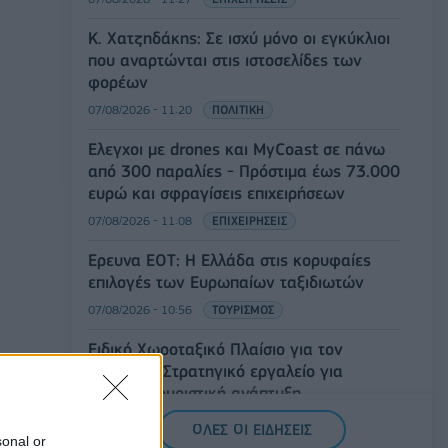
Κ. Χατζηδάκης: Σε ισχύ μόνο οι εγκύκλιοι
που αναρτώνται στις ιστοσελίδες των
φορέων
07/08/2026 - 11:20
ΠΟΛΙΤΙΚΗ
Έλεγχοι με drones και MyCoast σε πάνω
από 300 παραλίες - Πρόστιμα έως 73.000
ευρώ και σφραγίσεις επιχειρήσεων
07/08/2026 - 11:08
ΕΠΙΧΕΙΡΗΣΕΙΣ
Έρευνα ΕΟΤ: Η Ελλάδα στις κορυφαίες
επιλογές των Ευρωπαίων ταξιδιωτών
07/08/2026 - 10:56
ΤΟΥΡΙΣΜΟΣ
Ειδικό Χωροταξικό Πλαίσιο για τον
Τουρισμό: Στρατηγικό εργαλείο για
βιώσιμη τουριστική ανάπτυξη
07/08/2026 - 10:43
ΠΟΛΙΤΙΚΗ
ΟΛΕΣ ΟΙ ΕΙΔΗΣΕΙΣ
sonal or