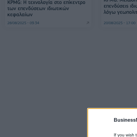
KPMG: Η τεχνολογία στο επίκεντρο
επενδύσεις ιδ
των επενδύσεων ιδιωτικών
λόγω γεωπολιτ
κεφαλαίων
28/08/2025 - 09:34
20/08/2025 - 17:00
Business
If you wish 