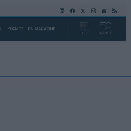
ΚΗ
ΚΟΣΜΟΣ
BN MAGAZINE
ΡΟΗ
ΜΕΝΟΥ