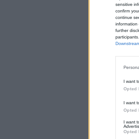
sensitive in
confirm you
continue se
information 
further disc
participants
Downstream 
Persona
I want t
Opted 
I want t
Opted 
I want 
Advertis
Opted 