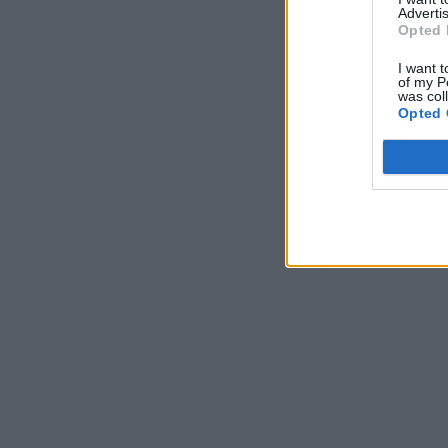
Advertis
Opted 
I want t
of my P
was col
Opted 