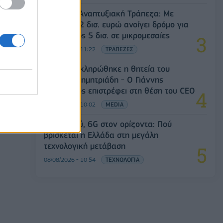
Ελληνική Αναπτυξιακή Τράπεζα: Με
«προίκα» 2 δισ. ευρώ ανοίγει δρόμο για
δάνεια έως 5 δισ. σε μικρομεσαίες
08/08/2026 - 11:22
ΤΡΑΠΕΖΕΣ
ΣΚΑΪ: Ολοκληρώθηκε η θητεία του
Γρηγόρη Δημητριάδη - Ο Γιάννης
Αλαφούζος επιστρέφει στη θέση του CEO
08/08/2026 - 10:02
MEDIA
5G παντού, 6G στον ορίζοντα: Πού
βρίσκεται η Ελλάδα στη μεγάλη
τεχνολογική μετάβαση
08/08/2026 - 10:54
ΤΕΧΝΟΛΟΓΙΑ