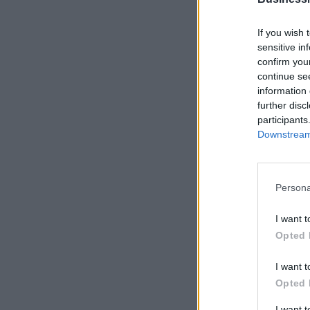
If you wish 
sensitive in
confirm you
continue se
information 
further disc
participants
Downstream 
Persona
I want t
Opted 
I want t
Opted 
I want 