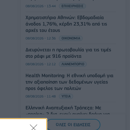
08/08/2026 - 13:44
ΕΠΙΧΕΙΡΗΣΕΙΣ
Χρηματιστήριο Αθηνών: Εβδομαδιαία
άνοδος 1,76%, κέρδη 23,31% από τις
αρχές του έτους
08/08/2026 - 12:36
ΟΙΚΟΝΟΜΙΑ
Διευρύνεται η πρωτοβουλία για τις τιμές
στο ράφι με 916 προϊόντα
08/08/2026 - 12:12
ΛΙΑΝΕΜΠΟΡΙΟ
Health Monitoring: Η εθνική υποδομή για
την αξιοποίηση των δεδομένων υγείας
προς όφελος των πολιτών
08/08/2026 - 11:48
ΥΓΕΙΑ
Ελληνική Αναπτυξιακή Τράπεζα: Με
«προίκα» 2 δισ. ευρώ ανοίγει δρόμο για
δάνεια έως 5 δισ. σε μικρομεσαίες
ΟΛΕΣ ΟΙ ΕΙΔΗΣΕΙΣ
08/08/2026 - 11:22
ΤΡΑΠΕΖΕΣ