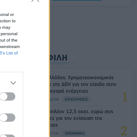
5G παντού, 6G στον ορίζοντα: Πού
sonal or
βρίσκεται η Ελλάδα στη μεγάλη
ection to
τεχνολογική μετάβαση
ou may
08/08/2026 - 10:54
ΤΕΧΝΟΛΟΓΙΑ
 personal
out of the
 downstream
B’s List of
ΔΗΜΟΦΙΛΗ
Deloitte Ελλάδος: Χρηματοοικονομικός
σύμβουλος της ΔΕΗ για την είσοδο στην
πολωνική αγορά ενέργειας
07/08/2026 - 16:38
ΕΠΙΧΕΙΡΗΣΕΙΣ
ΥΠΑΑΤ: Επιπλέον 12,5 εκατ. ευρώ στις
Περιφέρειες για την ενίσχυση της
βιοασφάλειας
07/08/2026 - 17:02
ΟΙΚΟΝΟΜΙΑ