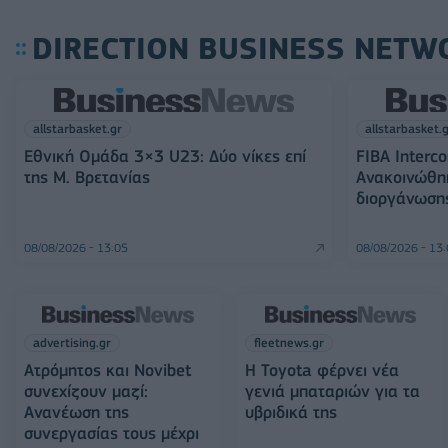
DIRECTION BUSINESS NETW
allstarbasket.gr
allstarbasket.
Εθνική Ομάδα 3×3 U23: Δύο νίκες επί
FIBA Interco
της Μ. Βρετανίας
Ανακοινώθη
διοργάνωση
08/08/2026 - 13:05
08/08/2026 - 13
advertising.gr
fleetnews.gr
Ατρόμητος και Novibet
Η Toyota φέρνει νέα
συνεχίζουν μαζί:
γενιά μπαταριών για τα
Ανανέωση της
υβριδικά της
συνεργασίας τους μέχρι