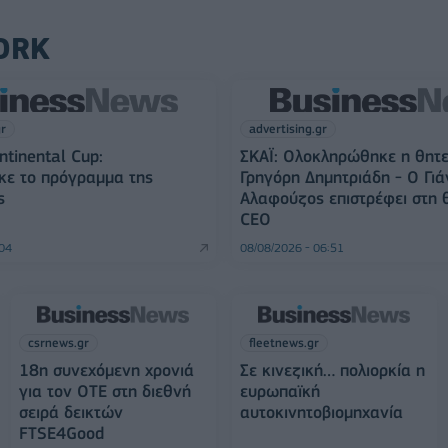
ORK
gr
advertising.gr
ntinental Cup:
ΣΚΑΪ: Ολοκληρώθηκε η θητε
κε το πρόγραμμα της
Γρηγόρη Δημητριάδη - Ο Γιά
ς
Αλαφούζος επιστρέφει στη 
CEO
:04
08/08/2026 - 06:51
csrnews.gr
fleetnews.gr
18η συνεχόμενη χρονιά
Σε κινεζική… πολιορκία η
για τον ΟΤΕ στη διεθνή
ευρωπαϊκή
σειρά δεικτών
αυτοκινητοβιομηχανία
FTSE4Good