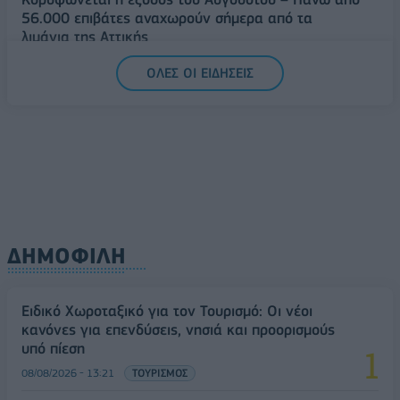
56.000 επιβάτες αναχωρούν σήμερα από τα
λιμάνια της Αττικής
08/08/2026 - 14:30
ΕΛΛΑΔΑ
ΟΛΕΣ ΟΙ ΕΙΔΗΣΕΙΣ
Δυτική Αττική: Η επόμενη ημέρα μετά τις πυρκαγιές
– Τα έργα Antinero και η «μάχη» πριν από τις
βροχές
08/08/2026 - 14:08
ΕΛΛΑΔΑ
ΔΗΜΟΦΙΛΗ
Ειδικό Χωροταξικό για τον Τουρισμό: Οι νέοι
κανόνες για επενδύσεις, νησιά και προορισμούς
υπό πίεση
08/08/2026 - 13:21
ΤΟΥΡΙΣΜΟΣ