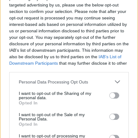
targeted advertising by us, please use the below opt-out
section to confirm your selection. Please note that after your
Αυξημένη η επιβατική κίνηση από το λιμάνι του
opt-out request is processed you may continue seeing
Πειραιά – Περίπου 60.000 ταξίδεψαν Παρασκευή
interest-based ads based on personal information utilized by
και Σάββατο
us or personal information disclosed to third parties prior to
your opt-out. You may separately opt-out of the further
09/08/2026 - 12:33
ΕΛΛΑΔΑ
disclosure of your personal information by third parties on the
Από τη Δυτική Αττική στη Νότια Γαλλία : Οι εμπειρίες
IAB’s list of downstream participants. This information may
Ελλήνων και Γάλλων πυροσβεστών από τα πύρινα
also be disclosed by us to third parties on the
IAB’s List of
μέτωπα
Downstream Participants
that may further disclose it to other
third parties.
09/08/2026 - 12:08
ΚΟΣΜΟΣ
Personal Data Processing Opt Outs
Δεύτερη πηγή εισοδήματος για τους επαγγελματίες
ψαράδες ο αλιευτικός τουρισμός
I want to opt-out of the Sharing of my
09/08/2026 - 12:08
ΤΟΥΡΙΣΜΟΣ
personal data.
Opted In
Τ. Θεοδωρικάκος: Η ενίσχυση της βιομηχανίας
I want to opt-out of the Sale of my
διασφαλίζει την ανάπτυξη, την ασφάλεια και
Personal Data.
καλύτερους μισθούς
Opted In
09/08/2026 - 11:43
ΠΟΛΙΤΙΚΗ
I want to opt-out of processing my