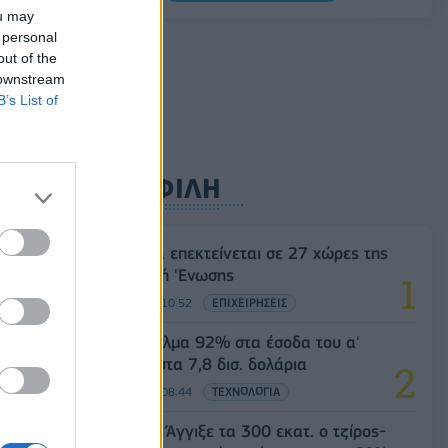
0,20%, στα 1,1557 δολάρια
ou may
 personal
05/08/2026 - 15:28
ΟΙΚΟΝΟΜΙΑ
out of the
 downstream
B’s List of
ΔΗΜΟΦΙΛΗ
Η Vendora επεκτείνεται σε 27 χώρες της
Ευρωπαϊκή 'Ενωσης
05/08/2026 - 10:52
ΕΠΙΧΕΙΡΗΣΕΙΣ
SpaceX: Άλμα 92% στα έσοδα του α'
τριμήνου στα 7,8 δισ. δολάρια
05/08/2026 - 08:44
ΤΕΧΝΟΛΟΓΙΑ
Evergood: Άγγιξε τα 300 εκατ. ο τζίρος-