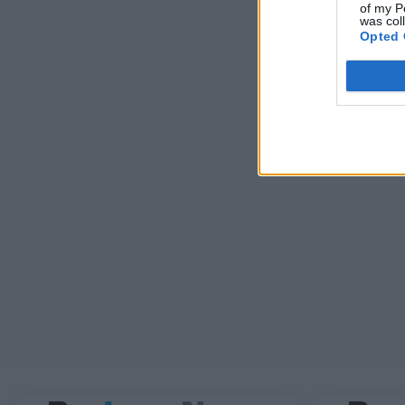
of my P
was col
Opted 