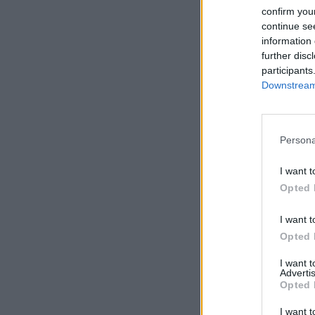
confirm you
continue se
information 
further disc
participants
Downstream 
Persona
I want t
Opted 
I want t
Opted 
I want 
Advertis
Opted 
I want t