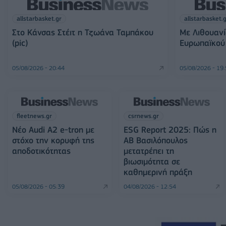
allstarbasket.gr
allstarbasket.
Στο Κάνσας Στέιτ η Τζωάνα Ταμπάκου
Με Λιθουανί
(pic)
Ευρωπαϊκού 
05/08/2026 - 20:44
05/08/2026 - 19
fleetnews.gr
csrnews.gr
Νέο Audi A2 e-tron με
ESG Report 2025: Πώς η
στόχο την κορυφή της
ΑΒ Βασιλόπουλος
αποδοτικότητας
μετατρέπει τη
βιωσιμότητα σε
καθημερινή πράξη
05/08/2026 - 05:39
04/08/2026 - 12:54