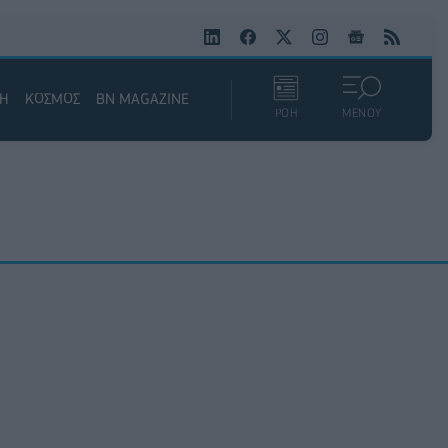
ΚΗ
ΚΟΣΜΟΣ
BN MAGAZINE
ΡΟΗ
ΜΕΝΟΥ