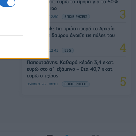
Στα 10 εκατ. ευρώ το τίμημα για το 60%
του Jackaroo
05/08/2026 - 12:50
ΕΠΙΧΕΙΡΗΣΕΙΣ
Alpha Bank: Για πρώτη φορά το Αρχαίο
Θέατρο Επιδαύρου άνοιξε τις πύλες του
σε όλους
05/08/2026 - 12:41
ESG
Παπουτσάνης: Καθαρά κέρδη 3,4 εκατ.
ευρώ στο α΄ εξάμηνο – Στα 40,7 εκατ.
ευρώ ο τζίρος
05/08/2026 - 08:01
ΕΠΙΧΕΙΡΗΣΕΙΣ