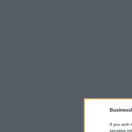
Business
If you wish 
sensitive in