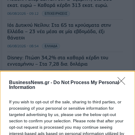
εκατ. ευρώ – Καθαρά κέρδη 313 εκατ. ευρώ.
06/08/2026 - 09:12
ΕΠΙΧΕΙΡΗΣΕΙΣ
Ιός Δυτικού Νείλου: Στα 65 τα κρούσματα στην
Ελλάδα – 23 νέα μέσα σε μία εβδομάδα, έξι
θάνατοι
06/08/2026 - 08:54
ΕΛΛΑΔΑ
Disney: Πτώση 34,2% στα καθαρά κέρδη του
εννεαμήνου – Στα 7,28 δισ. δολάρια
06/08/2026 - 08:42
ΕΠΙΧΕΙΡΗΣΕΙΣ
BusinessNews.gr -
Do Not Process My Personal
Viohalco: Αυξημένος κατά 14% ο τζίρος στο α'
Information
εξάμηνο, στα 4,3 δισ. ευρώ – Στα 446 εκατ. ευρώ
τα EBITDA
If you wish to opt-out of the sale, sharing to third parties, or
06/08/2026 - 08:23
ΕΠΙΧΕΙΡΗΣΕΙΣ
processing of your personal or sensitive information for
targeted advertising by us, please use the below opt-out
HELLENiQ ENERGY: Κέρδη 393 εκατ. ευρώ στο α'
section to confirm your selection. Please note that after your
εξάμηνο – Στα 734 εκατ. ευρώ τα EBITDA
opt-out request is processed you may continue seeing
06/08/2026 - 08:05
ΕΠΙΧΕΙΡΗΣΕΙΣ
interest-based ads based on personal information utilized by