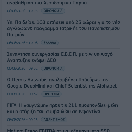
αναβάθμιση του Αεροδρομίου Πάρου
06/08/2026 - 10:23
ΟΙΚΟΝΟΜΙΑ
Υπ. Παιδείας: 168 αιτήσεις από 23 χώρες για το νέο
αγγλόφωνο πρόγραμμα Ιατρικής του Πανεπιστημίου
Πατρών
06/08/2026 - 10:08
ΕΛΛΑΔΑ
Συνάντηση συνεργασίας Ε.Β.Ε.Π. με τον υπουργό
Ανάπτυξης ενόψει ΔΕΘ
06/08/2026 - 09:52
ΟΙΚΟΝΟΜΙΑ
Ο Demis Hassabis αναλαμβάνει Πρόεδρος της
Google DeepMind και Chief Scientist της Alphabet
06/08/2026 - 09:32
ΠΡΟΣΩΠΑ
FIFA: Η «συγνώμη» προς τις 211 ομοσπονδίες-μέλη
και η στήριξη του συμβουλίου σε Ινφαντίνο
06/08/2026 - 09:25
ΑΘΛΗΤΙΣΜΟΣ
Metlen: Ρεκόρ EBITDA στο α' εξάμηνο, στα 550