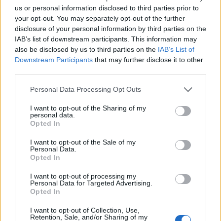
us or personal information disclosed to third parties prior to
ΟΛΕΣ ΟΙ ΕΙΔΗΣΕΙΣ
your opt-out. You may separately opt-out of the further
disclosure of your personal information by third parties on the
IAB’s list of downstream participants. This information may
also be disclosed by us to third parties on the
IAB’s List of
Downstream Participants
that may further disclose it to other
third parties.
Personal Data Processing Opt Outs
ΔΗΜΟΦΙΛΗ
I want to opt-out of the Sharing of my
personal data.
Opted In
Η Vendora επεκτείνεται σε 27 χώρες της
I want to opt-out of the Sale of my
Personal Data.
Ευρωπαϊκή 'Ενωσης
Opted In
05/08/2026 - 10:52
ΕΠΙΧΕΙΡΗΣΕΙΣ
I want to opt-out of processing my
Evergood: Άγγιξε τα 300 εκατ. ο τζίρος- Στα 10
Personal Data for Targeted Advertising.
Opted In
εκατ. ευρώ το τίμημα για το 60% του Jackaroo
05/08/2026 - 12:50
ΕΠΙΧΕΙΡΗΣΕΙΣ
I want to opt-out of Collection, Use,
Retention, Sale, and/or Sharing of my