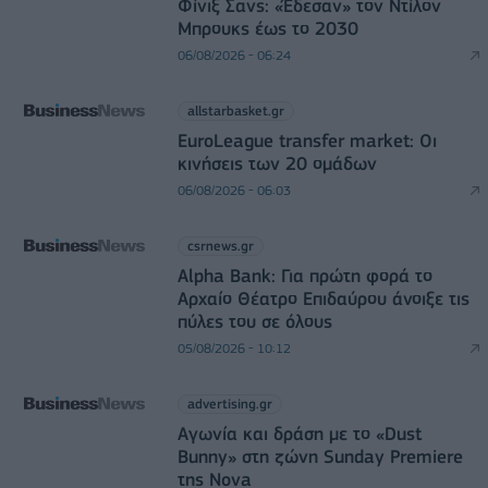
Φίνιξ Σανς: «Έδεσαν» τον Ντίλον
Μπρουκς έως το 2030
06/08/2026 - 06:24
allstarbasket.gr
EuroLeague transfer market: Οι
κινήσεις των 20 ομάδων
06/08/2026 - 06:03
csrnews.gr
Alpha Bank: Για πρώτη φορά το
Αρχαίο Θέατρο Επιδαύρου άνοιξε τις
πύλες του σε όλους
05/08/2026 - 10:12
advertising.gr
Αγωνία και δράση με το «Dust
Bunny» στη ζώνη Sunday Premiere
της Nova