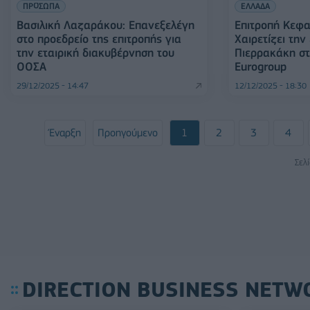
ΠΡΟΣΩΠΑ
ΕΛΛΑΔΑ
Bασιλική Λαζαράκου: Eπανεξελέγη
Eπιτροπή Κεφα
στο προεδρείο της επιτροπής για
Χαιρετίζει την
την εταιρική διακυβέρνηση του
Πιερρακάκη στ
ΟΟΣΑ
Eurogroup
29/12/2025 - 14:47
12/12/2025 - 18:30
Έναρξη
Προηγούμενο
1
2
3
4
Σελ
DIRECTION BUSINESS NETW