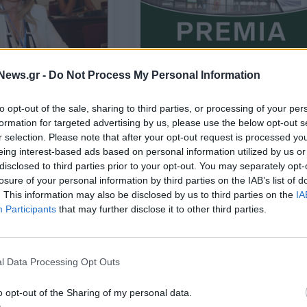
ΕΠΙΧΕΙΡΗΣΕΙΣ
News.gr -
Do Not Process My Personal Information
λαιαγοράς:
Ομόλογο 150 εκατ. ευρώ από τη
ς Βασιλικής
Premia Properties – Πού
to opt-out of the sale, sharing to third parties, or processing of your per
ο ΔΣ του IOSCO
κατευθύνονται τα κεφάλαια, το
formation for targeted advertising by us, please use the below opt-out s
χρονοδιάγραμμα
r selection. Please note that after your opt-out request is processed y
eing interest-based ads based on personal information utilized by us or
23/03/2026 - 19:30
disclosed to third parties prior to your opt-out. You may separately opt-
losure of your personal information by third parties on the IAB’s list of
. This information may also be disclosed by us to third parties on the
IA
Participants
that may further disclose it to other third parties.
l Data Processing Opt Outs
o opt-out of the Sharing of my personal data.