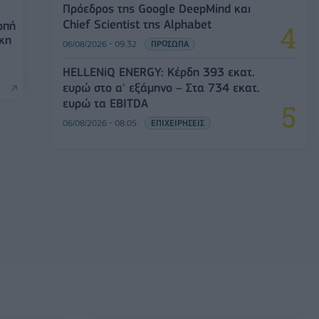
Πρόεδρος της Google DeepMind και
Chief Scientist της Alphabet
οπή
κη
06/08/2026 - 09:32
ΠΡΟΣΩΠΑ
HELLENiQ ENERGY: Κέρδη 393 εκατ.
ευρώ στο α' εξάμηνο – Στα 734 εκατ.
ευρώ τα EBITDA
06/08/2026 - 08:05
ΕΠΙΧΕΙΡΗΣΕΙΣ