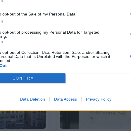
In
ΟΙΚΟΝΟΜΙΑ
Επιτροπή Κεφαλαιαγοράς:
o opt-out of the Sale of my Personal Data.
Μνημόνιο συνεργασίας με το
Συμβούλιο Ελέγχου Επικοινωνίας
In
to opt-out of processing my Personal Data for Targeted
ing.
ργασίας μεταξύ της
In
αλαιαγοράς και του
έγχου Επικοινωνίας
o opt-out of Collection, Use, Retention, Sale, and/or Sharing
ersonal Data that Is Unrelated with the Purposes for which it
lected.
17/02/2026 - 10:26
Out
CONFIRM
Data Deletion
Data Access
Privacy Policy