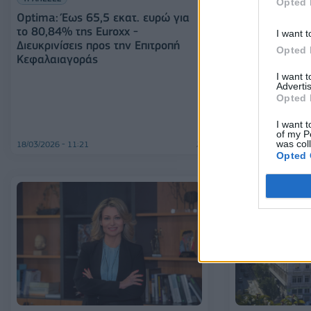
Opted 
Optima: Έως 65,5 εκατ. ευρώ για
το 80,84% της Euroxx -
I want t
Διευκρινίσεις προς την Επιτροπή
Opted 
Κεφαλαιαγοράς
I want 
ΕΠΙΧΕΙΡΗΣΕΙΣ
Advertis
Μνημόνιο Συνε
Opted 
Επιτροπής Κεφ
Συμβουλίου Ελ
I want t
of my P
was col
18/03/2026 - 11:21
17/02/2026 - 13:47
Opted 