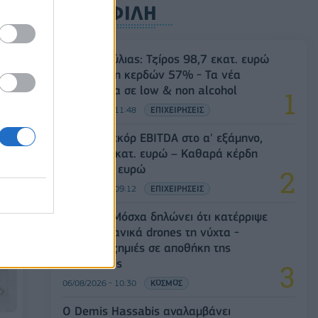
ΔΗΜΟΦΙΛΗ
Β.Σ. Καρούλιας: Τζίρος 98,7 εκατ. ευρώ
και αύξηση κερδών 57% - Τα νέα
στοιχήματα σε low & non alcohol
06/08/2026 - 11:48
ΕΠΙΧΕΙΡΗΣΕΙΣ
Metlen: Ρεκόρ EBITDA στο α' εξάμηνο,
στα 550 εκατ. ευρώ – Καθαρά κέρδη
313 εκατ. ευρώ
06/08/2026 - 09:12
ΕΠΙΧΕΙΡΗΣΕΙΣ
Ρωσία: Η Μόσχα δηλώνει ότι κατέρριψε
605 ουκρανικά drones τη νύχτα -
Ελαφρές ζημιές σε αποθήκη της
Wildberries
06/08/2026 - 10:30
ΚΟΣΜΟΣ
Ο Demis Hassabis αναλαμβάνει