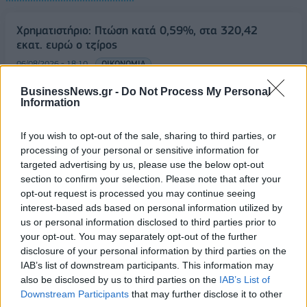
Χρηματιστήριο: Πτώση κατά 0,59%, στα 320,42
εκατ. ευρώ ο τζίρος
06/08/2026 - 18:10
ΟΙΚΟΝΟΜΙΑ
ΟΠΕΚΑ: Αύριο η δεύτερη πληρωμή των δικαιούχων
BusinessNews.gr -
Do Not Process My Personal
Information
του Λογαριασμού Αγροτικής Εστίας
06/08/2026 - 17:40
ΟΙΚΟΝΟΜΙΑ
If you wish to opt-out of the sale, sharing to third parties, or
Κυβερνητική Επιτροπή Βιομηχανίας- Κ. Μητσοτάκης:
processing of your personal or sensitive information for
Στρατηγική προτεραιότητα η ενίσχυση της
targeted advertising by us, please use the below opt-out
βιομηχανίας
section to confirm your selection. Please note that after your
opt-out request is processed you may continue seeing
06/08/2026 - 17:18
ΠΟΛΙΤΙΚΗ
interest-based ads based on personal information utilized by
us or personal information disclosed to third parties prior to
Από τις 28 Αυγούστου η ψηφιακή ενεργοποίηση της
your opt-out. You may separately opt-out of the further
Κάρτας Αγρότη μέσω της ΕΑΕ 2026
disclosure of your personal information by third parties on the
06/08/2026 - 16:51
ΟΙΚΟΝΟΜΙΑ
IAB’s list of downstream participants. This information may
also be disclosed by us to third parties on the
IAB’s List of
Eurobank: Εξελίξεις και προοπτικές στις αγορές
Downstream Participants
that may further disclose it to other
πετρελαίου και φυσικού αερίου στην Ευρώπη