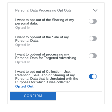
third parties.
06/08/2026 - 16:20
ΕΝΕΡΓΕΙΑ
Personal Data Processing Opt Outs
Οι ελληνικές scale-ups επιχειρήσεις στρέφονται
στην ανάπτυξη - Μεγαλύτερη πρόκληση η
I want to opt-out of the Sharing of my
προσέλκυση πελατών
personal data.
Opted In
06/08/2026 - 15:56
ΕΠΙΧΕΙΡΗΣΕΙΣ
I want to opt-out of the Sale of my
Χρηματιστήριο: Στις 2.627,95 μονάδες ο Γενικός
Personal Data.
Opted In
Δείκτης Τιμών, με άνοδο 0,15%
06/08/2026 - 15:46
ΟΙΚΟΝΟΜΙΑ
I want to opt-out of processing my
Personal Data for Targeted Advertising.
ΥΠΑΑΤ: Αποζημιώσεις 38,1 εκατ. ευρώ σε
Opted In
κτηνοτρόφους για ευλογιά, πανώλη και αφθώδη
I want to opt-out of Collection, Use,
πυρετό
Retention, Sale, and/or Sharing of my
Personal Data that Is Unrelated with the
06/08/2026 - 15:33
ΟΙΚΟΝΟΜΙΑ
Purposes for which it was collected.
Opted Out
Στ. Παπασταύρου: Άμεσα αντιδιαβρωτικά έργα στη
Δυτική Αττική
CONFIRM
06/08/2026 - 15:17
ΠΟΛΙΤΙΚΗ
Συνάλλαγμα: Το ευρώ υποχωρεί κατά 0,11%, στα