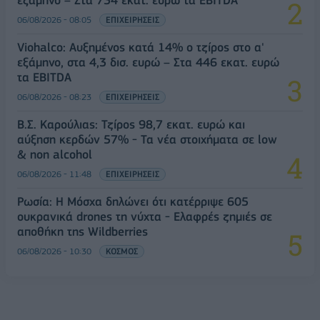
εξάμηνο – Στα 734 εκατ. ευρώ τα EBITDA
06/08/2026 - 08:05
ΕΠΙΧΕΙΡΗΣΕΙΣ
Viohalco: Αυξημένος κατά 14% ο τζίρος στο α'
εξάμηνο, στα 4,3 δισ. ευρώ – Στα 446 εκατ. ευρώ
τα EBITDA
06/08/2026 - 08:23
ΕΠΙΧΕΙΡΗΣΕΙΣ
Β.Σ. Καρούλιας: Τζίρος 98,7 εκατ. ευρώ και
αύξηση κερδών 57% - Τα νέα στοιχήματα σε low
& non alcohol
06/08/2026 - 11:48
ΕΠΙΧΕΙΡΗΣΕΙΣ
Ρωσία: Η Μόσχα δηλώνει ότι κατέρριψε 605
ουκρανικά drones τη νύχτα - Ελαφρές ζημιές σε
αποθήκη της Wildberries
06/08/2026 - 10:30
ΚΟΣΜΟΣ