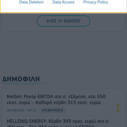
Data Deletion
Data Access
Privacy Policy
1,1541 δολάρια
06/08/2026 - 14:59
ΟΙΚΟΝΟΜΙΑ
ΟΛΕΣ ΟΙ ΕΙΔΗΣΕΙΣ
ΔΗΜΟΦΙΛΗ
Metlen: Ρεκόρ EBITDA στο α' εξάμηνο, στα 550
εκατ. ευρώ – Καθαρά κέρδη 313 εκατ. ευρώ
06/08/2026 - 09:12
ΕΠΙΧΕΙΡΗΣΕΙΣ
HELLENiQ ENERGY: Κέρδη 393 εκατ. ευρώ στο α'