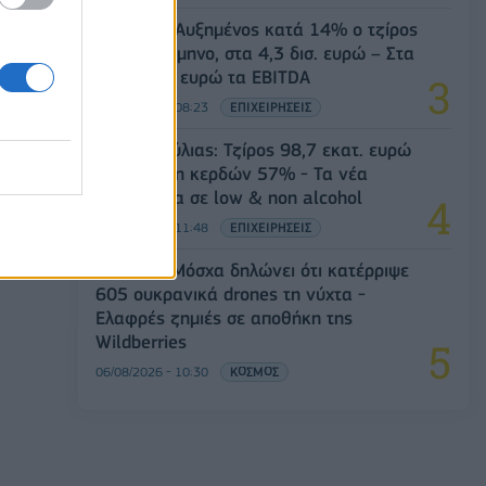
Viohalco: Αυξημένος κατά 14% ο τζίρος
στο α' εξάμηνο, στα 4,3 δισ. ευρώ – Στα
446 εκατ. ευρώ τα EBITDA
06/08/2026 - 08:23
ΕΠΙΧΕΙΡΗΣΕΙΣ
Β.Σ. Καρούλιας: Τζίρος 98,7 εκατ. ευρώ
και αύξηση κερδών 57% - Τα νέα
στοιχήματα σε low & non alcohol
06/08/2026 - 11:48
ΕΠΙΧΕΙΡΗΣΕΙΣ
Ρωσία: Η Μόσχα δηλώνει ότι κατέρριψε
605 ουκρανικά drones τη νύχτα -
Ελαφρές ζημιές σε αποθήκη της
Wildberries
06/08/2026 - 10:30
ΚΟΣΜΟΣ