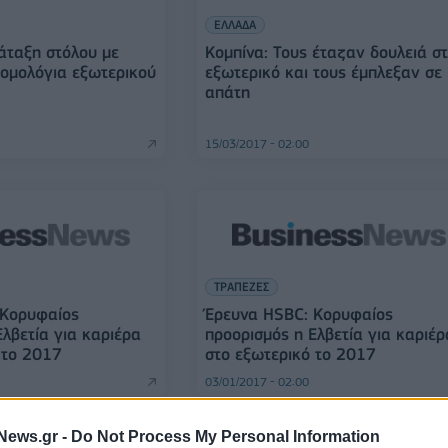
ΕΛΛΑΔΑ
άταξη στόλου με
Κομπίνα: Τους έταζαν δουλειά σ
ομολόγια εξωτερικού
εξωτερικό και τους έμπλεξαν σε
απάτη
15/03/2017 - 02:00
ΤΡΑΠΕΖΕΣ
 Κορυφαίος
Έρευνα HSBC: Κορυφαίος
Ελβετία για καριέρα
προορισμός η Ελβετία για καριέρ
 το 2017
στο εξωτερικό το 2017
03/01/2017 - 02:00
News.gr -
Do Not Process My Personal Information