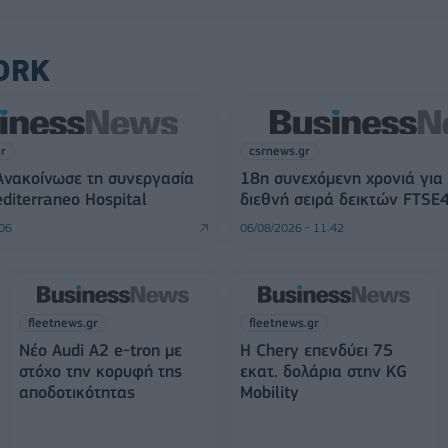
ORK
gr
csrnews.gr
Ανακοίνωσε τη συνεργασία
18η συνεχόμενη χρονιά για
editerraneo Hospital
διεθνή σειρά δεικτών FTSE
:06
06/08/2026 - 11:42
fleetnews.gr
fleetnews.gr
Νέο Audi A2 e-tron με
Η Chery επενδύει 75
στόχο την κορυφή της
εκατ. δολάρια στην KG
αποδοτικότητας
Mobility