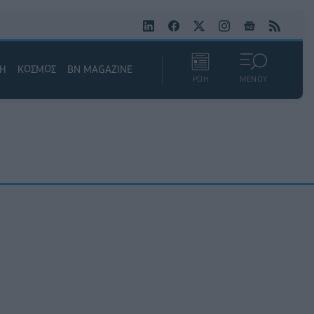
ΚΗ
ΚΟΣΜΟΣ
BN MAGAZINE
ΡΟΗ
ΜΕΝΟΥ