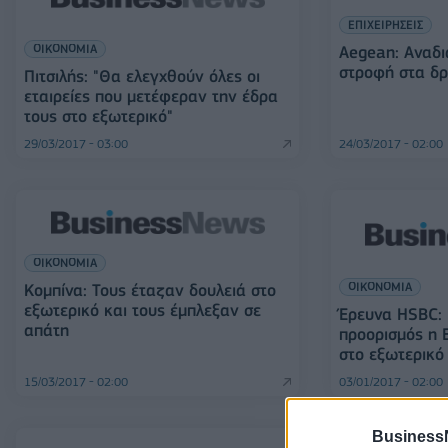
ΕΠΙΧΕΙΡΗΣΕΙΣ
ΟΙΚΟΝΟΜΙΑ
Aegean: Αναδι
στροφή στα δρ
Πιτσιλής: "Θα ελεγχθούν όλες οι
εταιρείες που μετέφεραν την έδρα
τους στο εξωτερικό"
29/03/2017 - 03:00
24/03/2017 - 02:00
ΟΙΚΟΝΟΜΙΑ
ΟΙΚΟΝΟΜΙΑ
Κομπίνα: Τους έταζαν δουλειά στο
εξωτερικό και τους έμπλεξαν σε
Έρευνα HSBC:
απάτη
προορισμός η 
στο εξωτερικό
15/03/2017 - 02:00
03/01/2017 - 02:00
Business