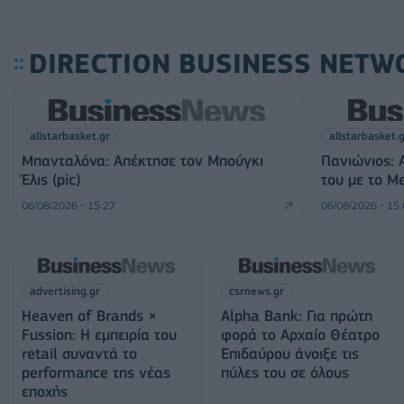
DIRECTION BUSINESS NETW
allstarbasket.gr
allstarbasket.
Μπανταλόνα: Απέκτησε τον Μπούγκι
Πανιώνιος: 
Έλις (pic)
του με το M
06/08/2026 - 15:27
06/08/2026 - 15
advertising.gr
csrnews.gr
Heaven of Brands ×
Alpha Bank: Για πρώτη
Fussion: Η εμπειρία του
φορά το Αρχαίο Θέατρο
retail συναντά το
Επιδαύρου άνοιξε τις
performance της νέας
πύλες του σε όλους
εποχής