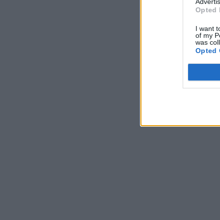
Advertis
Opted 
I want t
of my P
was col
Opted 