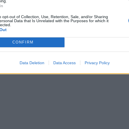
ing.
In
o opt-out of Collection, Use, Retention, Sale, and/or Sharing
ersonal Data that Is Unrelated with the Purposes for which it
lected.
Out
CONFIRM
Data Deletion
Data Access
Privacy Policy