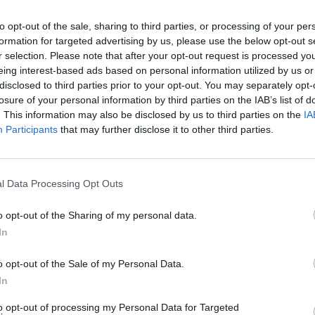
to opt-out of the sale, sharing to third parties, or processing of your per
formation for targeted advertising by us, please use the below opt-out s
ΕΛΛΑΔΑ
r selection. Please note that after your opt-out request is processed y
eing interest-based ads based on personal information utilized by us or
ουντουρά με
Το Κυπριακό στο επίκεντρο του
disclosed to third parties prior to your opt-out. You may separately opt-
θου για την
Εθνικού Συμβουλίου Εξωτερικής
losure of your personal information by third parties on the IAB’s list of
ησιού στο εξωτερικό
Πολιτικής
. This information may also be disclosed by us to third parties on the
IA
25/05/2016 - 03:00
Participants
that may further disclose it to other third parties.
2
3
4
Επόμενο
Τέλος
l Data Processing Opt Outs
ίδα 3 από 4
o opt-out of the Sharing of my personal data.
In
o opt-out of the Sale of my Personal Data.
In
to opt-out of processing my Personal Data for Targeted