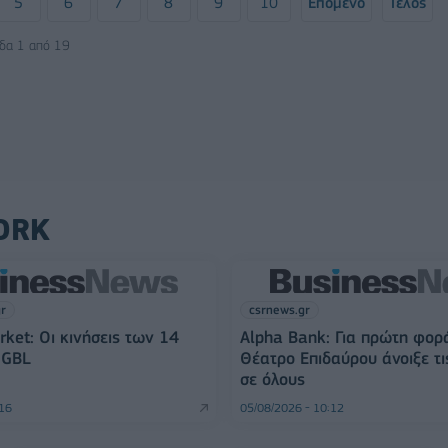
5
6
7
8
9
10
Επόμενο
Τέλος
ίδα 1 από 19
ORK
gr
csrnews.gr
rket: Οι κινήσεις των 14
Alpha Bank: Για πρώτη φορ
 GBL
Θέατρο Επιδαύρου άνοιξε τι
σε όλους
:16
05/08/2026 - 10:12