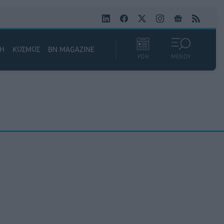
ΚΗ
ΚΟΣΜΟΣ
BN MAGAZINE
ΡΟΗ
ΜΕΝΟΥ