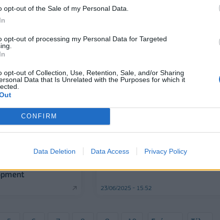
si
o opt-out of the Sale of my Personal Data.
In
08/07/2025 - 11:45
to opt-out of processing my Personal Data for Targeted
ing.
In
o opt-out of Collection, Use, Retention, Sale, and/or Sharing
ersonal Data that Is Unrelated with the Purposes for which it
lected.
Out
CONFIRM
ΕΠΙΧΕΙΡΗΣΕΙΣ
KPMG: 52,2 δισ. παράνομα τσιγ
καταναλώθηκαν στην Ευρώπη τ
Data Deletion
Data Access
Privacy Policy
σύνδεσης»: Μια
2023
εριήγηση, από τη
opment
23/06/2025 - 15:52