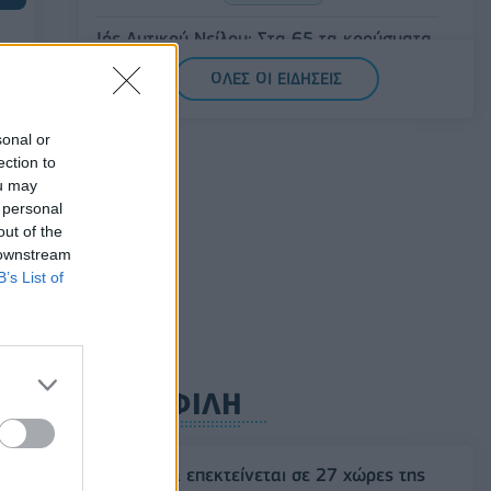
Ιός Δυτικού Νείλου: Στα 65 τα κρούσματα
ής
στην Ελλάδα – 23 νέα μέσα σε μία
CO
ΟΛΕΣ ΟΙ ΕΙΔΗΣΕΙΣ
εβδομάδα, έξι θάνατοι
06/08/2026 - 08:54
ΕΛΛΑΔΑ
sonal or
Disney: Πτώση 34,2% στα καθαρά κέρδη
ection to
του εννεαμήνου – Στα 7,28 δισ. δολάρια
ou may
 personal
06/08/2026 - 08:42
ΕΠΙΧΕΙΡΗΣΕΙΣ
out of the
 downstream
B’s List of
ΔΗΜΟΦΙΛΗ
4
Η Vendora επεκτείνεται σε 27 χώρες της