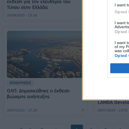
έκθεση για την ελευθερία του
Resort Lagonis
I want t
Τύπου στην Ελλάδα
Opted 
20/08/2025 - 13:18
16/07/2025 - 16:42
I want 
Advertis
Opted 
I want t
of my P
was col
Opted 
ΕΠΙΧΕΙΡΗΣΕΙΣ
ΕΠΙΧΕΙΡΗΣΕΙΣ
ΟΛΠ: Δημοσιεύθηκε η έκθεση
«Τοπόσημα Δια
βιώσιμης ανάπτυξης
καλλιτεχνική π
LAMDA Devel
03/07/2025 - 17:19
03/07/2025 - 13:55