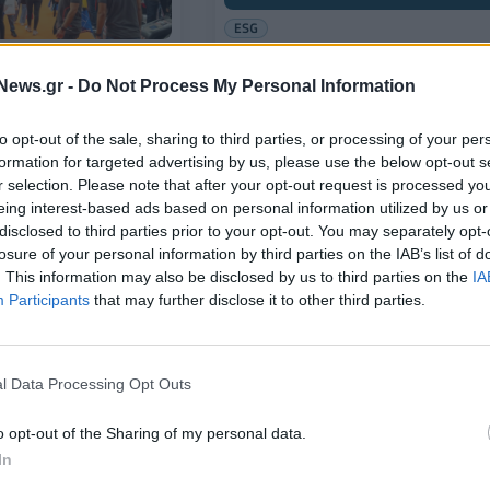
ESG
Επίσημη παρουσίαση της ελληνικ
έκδοσης της Έκθεσης της UNES
News.gr -
Do Not Process My Personal Information
 2025: Πάνω από
λματίες στην διεθνή
υής οχημάτων
to opt-out of the sale, sharing to third parties, or processing of your per
formation for targeted advertising by us, please use the below opt-out s
10/10/2025 - 12:13
r selection. Please note that after your opt-out request is processed y
eing interest-based ads based on personal information utilized by us or
disclosed to third parties prior to your opt-out. You may separately opt-
losure of your personal information by third parties on the IAB’s list of
. This information may also be disclosed by us to third parties on the
IA
Participants
that may further disclose it to other third parties.
l Data Processing Opt Outs
ΕΠΙΧΕΙΡΗΣΕΙΣ
o opt-out of the Sharing of my personal data.
dson εκθέτει 10
Mars: Δημοσίευση έκθεσης «202
In
οσικλέτες στο Grand
Sustainable in a Generation»