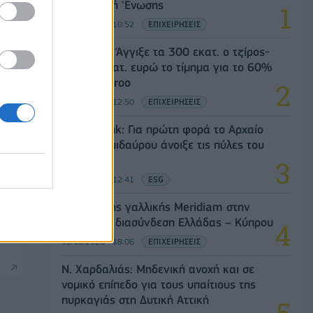
Ευρωπαϊκή 'Ενωσης
05/08/2026 - 10:52
ΕΠΙΧΕΙΡΗΣΕΙΣ
Evergood: Άγγιξε τα 300 εκατ. ο τζίρος-
Στα 10 εκατ. ευρώ το τίμημα για το 60%
του Jackaroo
05/08/2026 - 12:50
ΕΠΙΧΕΙΡΗΣΕΙΣ
Alpha Bank: Για πρώτη φορά το Αρχαίο
Θέατρο Επιδαύρου άνοιξε τις πύλες του
σε όλους
05/08/2026 - 12:41
ESG
άρα
ο
Είσοδος της γαλλικής Meridiam στην
ηλεκτρική διασύνδεση Ελλάδας – Κύπρου
05/08/2026 - 18:06
ΕΠΙΧΕΙΡΗΣΕΙΣ
Ν. Χαρδαλιάς: Μηδενική ανοχή και σε
νομικό επίπεδο για τους υπαίτιους της
πυρκαγιάς στη Δυτική Αττική