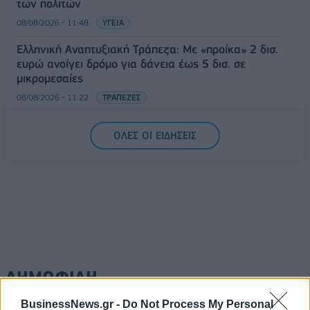
των πολιτών
08/08/2026 - 11:48
ΥΓΕΙΑ
Ελληνική Αναπτυξιακή Τράπεζα: Με «προίκα» 2 δισ.
ευρώ ανοίγει δρόμο για δάνεια έως 5 δισ. σε
μικρομεσαίες
08/08/2026 - 11:22
ΤΡΑΠΕΖΕΣ
5G παντού, 6G στον ορίζοντα: Πού βρίσκεται η
ΟΛΕΣ ΟΙ ΕΙΔΗΣΕΙΣ
Ελλάδα στη μεγάλη τεχνολογική μετάβαση
08/08/2026 - 10:54
ΤΕΧΝΟΛΟΓΙΑ
ΔΗΜΟΦΙΛΗ
BusinessNews.gr -
Do Not Process My Personal