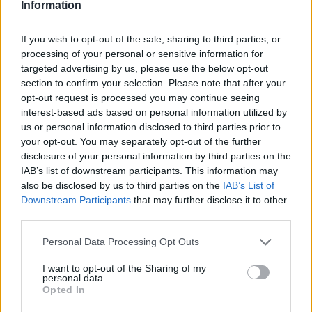
Information
Όμιλος ΔΕΗ: Νέα συμφωνία για χαρτοφυλάκιο
έργων ΑΠΕ άνω των 2 GW σε Πολωνία και
Ουγγαρία
If you wish to opt-out of the sale, sharing to third parties, or
processing of your personal or sensitive information for
08/08/2026 - 10:26
ΕΝΕΡΓΕΙΑ
targeted advertising by us, please use the below opt-out
section to confirm your selection. Please note that after your
Ελληνική Αναπτυξιακή Τράπεζα: Με «προίκα» 2
opt-out request is processed you may continue seeing
δισ. ευρώ ανοίγει δρόμο για δάνεια έως 5 δισ. σε
interest-based ads based on personal information utilized by
μικρομεσαίες
us or personal information disclosed to third parties prior to
08/08/2026 - 11:22
ΤΡΑΠΕΖΕΣ
your opt-out. You may separately opt-out of the further
disclosure of your personal information by third parties on the
5G παντού, 6G στον ορίζοντα: Πού βρίσκεται η
IAB’s list of downstream participants. This information may
Ελλάδα στη μεγάλη τεχνολογική μετάβαση
also be disclosed by us to third parties on the
IAB’s List of
08/08/2026 - 10:54
ΤΕΧΝΟΛΟΓΙΑ
Downstream Participants
that may further disclose it to other
third parties.
Χρηματιστήριο Αθηνών: Εβδομαδιαία άνοδος
1,76%, κέρδη 23,31% από τις αρχές του έτους
Personal Data Processing Opt Outs
08/08/2026 - 12:36
ΟΙΚΟΝΟΜΙΑ
I want to opt-out of the Sharing of my
personal data.
Διευρύνεται η πρωτοβουλία για τις τιμές στο ράφι
Opted In
με 916 προϊόντα