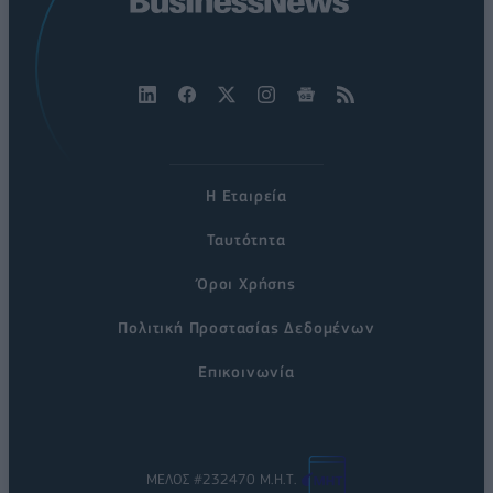
Η Εταιρεία
Ταυτότητα
Όροι Χρήσης
Πολιτική Προστασίας Δεδομένων
Επικοινωνία
ΜΕΛΟΣ #232470 Μ.Η.Τ.