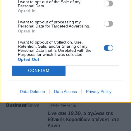
08/08/2026 - 12:12
ΛΙΑΝΕΜΠΟΡΙΟ
I want to opt-out of the Sale of my
Personal Data.
Opted In
I want to opt-out of processing my
Personal Data for Targeted Advertising.
Opted In
I want to opt-out of Collection, Use,
Retention, Sale, and/or Sharing of my
DIRECTION BUSINESS NETWORK
Personal Data that Is Unrelated with the
Purposes for which it was collected.
Opted Out
allstarbasket.gr
«Ο Πάτρικ Μπέβερλι βρίσκεται σε
CONFIRM
διαπραγματεύσεις με την
Μπουλαζάκ»
08/08/2026 - 17:16
Data Deletion
Data Access
Privacy Policy
allstarbasket.gr
Live στις 19:30, ο αγώνας της
Εθνικής Κορασίδων απέναντι στη
Δανία