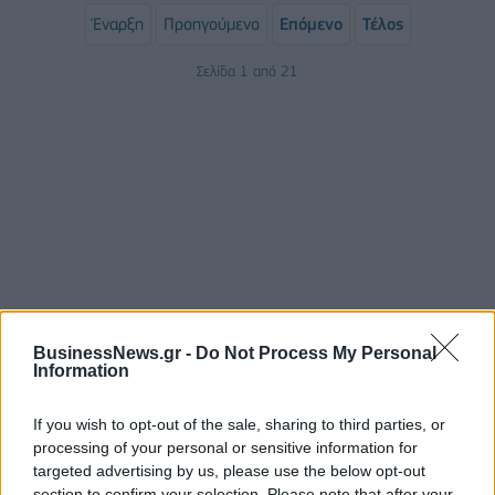
Έναρξη
Προηγούμενο
Επόμενο
Τέλος
Σελίδα 1 από 21
ΡΟΗ ΕΙΔΗΣΕΩΝ
BusinessNews.gr -
Do Not Process My Personal
Information
Κορυφώνεται η έξοδος του Αυγούστου – Πάνω από
If you wish to opt-out of the sale, sharing to third parties, or
56.000 επιβάτες αναχωρούν σήμερα από τα
processing of your personal or sensitive information for
λιμάνια της Αττικής
targeted advertising by us, please use the below opt-out
08/08/2026 - 14:30
ΕΛΛΑΔΑ
section to confirm your selection. Please note that after your