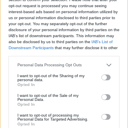
opt-out request is processed you may continue seeing
Δυτική Αττική: Η επόμενη ημέρα μετά τις πυρκαγιές
interest-based ads based on personal information utilized by
– Τα έργα Antinero και η «μάχη» πριν από τις
us or personal information disclosed to third parties prior to
βροχές
your opt-out. You may separately opt-out of the further
disclosure of your personal information by third parties on the
08/08/2026 - 14:08
ΕΛΛΑΔΑ
IAB’s list of downstream participants. This information may
Ειδικό Χωροταξικό για τον Τουρισμό: Οι νέοι
also be disclosed by us to third parties on the
IAB’s List of
κανόνες για επενδύσεις, νησιά και προορισμούς υπό
Downstream Participants
that may further disclose it to other
πίεση
third parties.
08/08/2026 - 13:21
ΤΟΥΡΙΣΜΟΣ
Personal Data Processing Opt Outs
Υπουργείο Εργασίας: Ο “χάρτης” των πληρωμών
I want to opt-out of the Sharing of my
από τον e-ΕΦΚΑ και τη ΔΥΠΑ έως τις 14 Αυγούστου
personal data.
Opted In
08/08/2026 - 12:58
ΟΙΚΟΝΟΜΙΑ
I want to opt-out of the Sale of my
Οι Hamilton Reserve Bank και SEE Capital
Personal Data.
Hamilton Ltd. συνάπτουν συμφωνία υπηρεσιών
Opted In
μάρκετινγκ
I want to opt-out of processing my
08/08/2026 - 13:44
ΕΠΙΧΕΙΡΗΣΕΙΣ
Personal Data for Targeted Advertising.
Opted In
Χρηματιστήριο Αθηνών: Εβδομαδιαία άνοδος