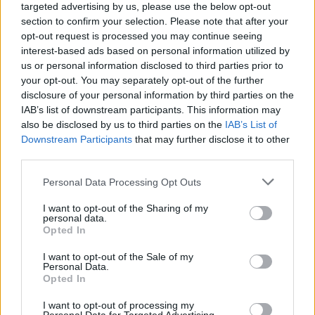
targeted advertising by us, please use the below opt-out
section to confirm your selection. Please note that after your
ΥΠΑΑΤ: Επιπλέον 12,5 εκατ. ευρώ στις Περιφέρειες
opt-out request is processed you may continue seeing
για την ενίσχυση της βιοασφάλειας
interest-based ads based on personal information utilized by
us or personal information disclosed to third parties prior to
07/08/2026 - 17:02
ΟΙΚΟΝΟΜΙΑ
your opt-out. You may separately opt-out of the further
disclosure of your personal information by third parties on the
Deloitte Ελλάδος: Χρηματοοικονομικός σύμβουλος
IAB’s list of downstream participants. This information may
της ΔΕΗ για την είσοδο στην πολωνική αγορά
also be disclosed by us to third parties on the
IAB’s List of
ενέργειας
Downstream Participants
that may further disclose it to other
07/08/2026 - 16:38
ΕΠΙΧΕΙΡΗΣΕΙΣ
third parties.
Στρατηγική επένδυση του EFA GROUP στη Fractal
Personal Data Processing Opt Outs
για την ανάπτυξη προηγμένων αμυντικών
τεχνολογιών
I want to opt-out of the Sharing of my
personal data.
07/08/2026 - 16:11
ΕΠΙΧΕΙΡΗΣΕΙΣ
Opted In
Συνάλλαγμα: Το ευρώ ενισχύεται 0,08%, στα
I want to opt-out of the Sale of my
1,1534 δολάρια
Personal Data.
Opted In
07/08/2026 - 15:45
ΟΙΚΟΝΟΜΙΑ
I want to opt-out of processing my
Χρηματιστήριο: Στις 2.623,19 μονάδες ο Γενικός