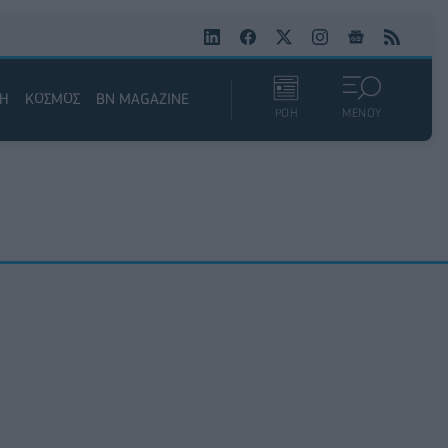
ΚΗ
ΚΟΣΜΟΣ
BN MAGAZINE
ΡΟΗ
ΜΕΝΟΥ