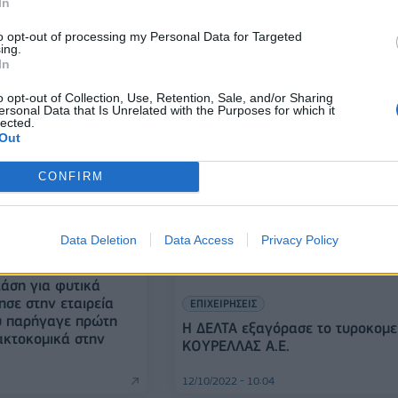
νωσε αύξηση βασικού
In
ι αυξήσεις μισθών
to opt-out of processing my Personal Data for Targeted
ing.
01/11/2022 - 08:23
In
o opt-out of Collection, Use, Retention, Sale, and/or Sharing
ersonal Data that Is Unrelated with the Purposes for which it
lected.
Out
CONFIRM
Data Deletion
Data Access
Privacy Policy
τάση για φυτικά
ησε στην εταιρεία
ΕΠΙΧΕΙΡΗΣΕΙΣ
υ παρήγαγε πρώτη
Η ΔΕΛΤΑ εξαγόρασε το τυροκομε
ακτοκομικά στην
ΚΟΥΡΕΛΛΑΣ Α.Ε.
12/10/2022 - 10:04