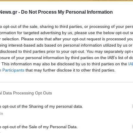
όρασε από τη ΔΕΛΤΑ
σταθμού γάλακτος
News.gr -
Do Not Process My Personal Information
νθης
ΕΠΙΧΕΙΡΗΣΕΙΣ
ΔΕΛΤΑ: Εξαγόρασε τo 70% της
to opt-out of the sale, sharing to third parties, or processing of your per
εταιρίας Κουρέλλας ΑΕ
formation for targeted advertising by us, please use the below opt-out s
r selection. Please note that after your opt-out request is processed y
eing interest-based ads based on personal information utilized by us or
15/05/2023 - 14:13
disclosed to third parties prior to your opt-out. You may separately opt-
losure of your personal information by third parties on the IAB’s list of
. This information may also be disclosed by us to third parties on the
IA
Participants
that may further disclose it to other third parties.
l Data Processing Opt Outs
o opt-out of the Sharing of my personal data.
In
ΕΠΙΧΕΙΡΗΣΕΙΣ
Εntersoft - ΔΕΛΤΑ: Ενίσχυση της
o opt-out of the Sale of my Personal Data.
συνεργασίας στα logistics