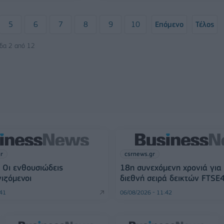
5
6
7
8
9
10
Επόμενο
Τέλος
ίδα 2 από 12
gr
csrnews.gr
 Οι ενθουσιώδεις
18η συνεχόμενη χρονιά για
ιζόμενοι
διεθνή σειρά δεικτών FTSE
:41
06/08/2026 - 11:42