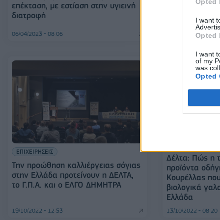
ΔΕΛΤΑ: Ανακοί
Opted 
επέκταση, με εστίαση στην υγιεινή
μισθού 12% κα
διατροφή
έως 5%
I want 
Advertis
06/04/2023 - 08:06
06/12/2022 - 11:26
Opted 
I want t
of my P
was col
Opted 
ΕΠΙΧΕΙΡΗΣΕΙΣ
ΕΠΙΧΕΙΡΗΣΕΙΣ
Δέλτα: Πώς η 
Την προώθηση καλλιέργειας σόγιας
προϊόντα οδήγ
στην Ελλάδα προτείνουν η ΔΕΛΤΑ,
Κουρέλλας πο
το Γ.Π.Α. και ο ΕΛΓΟ ΔΗΜΗΤΡΑ
βιολογικά γαλ
Ελλάδα
19/10/2022 - 12:53
13/10/2022 - 08:20