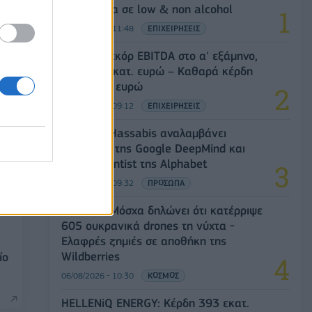
στοιχήματα σε low & non alcohol
06/08/2026 - 11:48
ΕΠΙΧΕΙΡΗΣΕΙΣ
Metlen: Ρεκόρ EBITDA στο α' εξάμηνο,
στα 550 εκατ. ευρώ – Καθαρά κέρδη
313 εκατ. ευρώ
06/08/2026 - 09:12
ΕΠΙΧΕΙΡΗΣΕΙΣ
Ο Demis Hassabis αναλαμβάνει
Πρόεδρος της Google DeepMind και
Chief Scientist της Alphabet
06/08/2026 - 09:32
ΠΡΟΣΩΠΑ
Ρωσία: Η Μόσχα δηλώνει ότι κατέρριψε
605 ουκρανικά drones τη νύχτα -
Ελαφρές ζημιές σε αποθήκη της
Wildberries
ίο
06/08/2026 - 10:30
ΚΟΣΜΟΣ
HELLENiQ ENERGY: Κέρδη 393 εκατ.