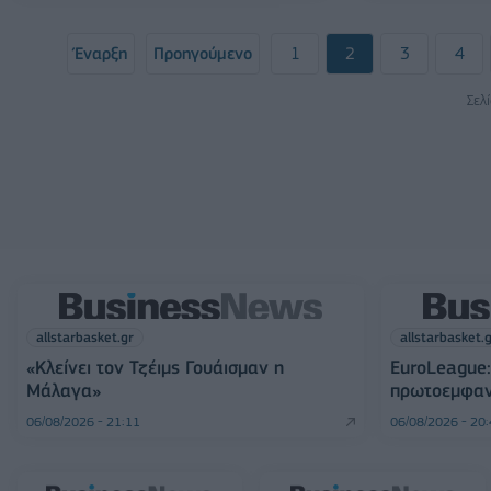
Έναρξη
Προηγούμενο
1
2
3
4
Σελ
allstarbasket.gr
allstarbasket.
«Κλείνει τον Τζέιμς Γουάισμαν η
EuroLeague:
Μάλαγα»
πρωτοεμφαν
06/08/2026 - 21:11
06/08/2026 - 20