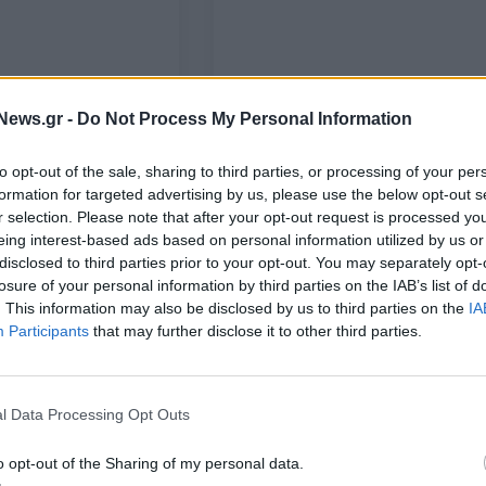
News.gr -
Do Not Process My Personal Information
29/06/2021 - 12:38
to opt-out of the sale, sharing to third parties, or processing of your per
formation for targeted advertising by us, please use the below opt-out s
r selection. Please note that after your opt-out request is processed y
eing interest-based ads based on personal information utilized by us or
disclosed to third parties prior to your opt-out. You may separately opt-
losure of your personal information by third parties on the IAB’s list of
. This information may also be disclosed by us to third parties on the
IA
Participants
that may further disclose it to other third parties.
ΚΟΣΜΟΣ
ς αποκλεισμό της
l Data Processing Opt Outs
Συνάντηση Μέρκελ - Τζόνσον στ
Βρετανών λόγω
Ηνωμένο Βασίλειο στις 2 Ιουλίου
λαξης
για ινδική μετάλλαξη
o opt-out of the Sharing of my personal data.