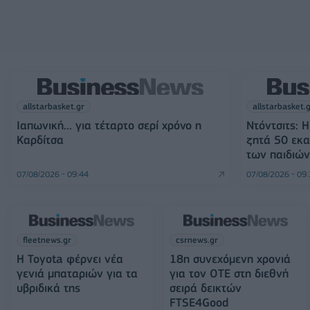
allstarbasket.gr
allstarbasket.
Ιαπωνική... για τέταρτο σερί χρόνο η
Ντόντσιτς: 
Καρδίτσα
ζητά 50 εκα
των παιδιών
07/08/2026 - 09:44
07/08/2026 - 09
fleetnews.gr
csrnews.gr
Η Toyota φέρνει νέα
18η συνεχόμενη χρονιά
γενιά μπαταριών για τα
για τον ΟΤΕ στη διεθνή
υβριδικά της
σειρά δεικτών
FTSE4Good