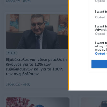
Opted 
28/06/2021 - 08:25
28/06/2021 - 07:54
I want t
Opted 
I want 
Advertis
Opted 
I want t
of my P
was col
ΥΓΕΙΑ
Opted 
ΥΓΕΙΑ
Εξαδάκτυλος για ινδική μετάλλαξη:
Μόσιαλος: Δεν 
Κίνδυνος για το 12% των
ποσοστά 70%-
εμβολιασμένων και για το 100%
δημιουργήσουν
των ανεμβολίστων
μετάλλαξης «Δ
25/06/2021 - 09:57
25/06/2021 - 08:01