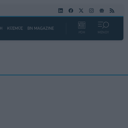
ΚΗ
ΚΟΣΜΟΣ
BN MAGAZINE
ΡΟΗ
ΜΕΝΟΥ