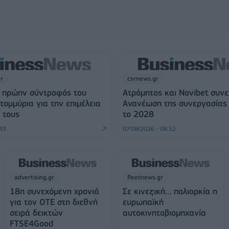
gr
csrnews.gr
Η πρώην σύντροφός του
Ατρόμητος και Novibet συνε
τομμύρια για την επιμέλεια
Ανανέωση της συνεργασίας 
 τους
το 2028
:33
07/08/2026 - 08:52
advertising.gr
fleetnews.gr
18η συνεχόμενη χρονιά
Σε κινεζική… πολιορκία η
για τον ΟΤΕ στη διεθνή
ευρωπαϊκή
σειρά δεικτών
αυτοκινητοβιομηχανία
FTSE4Good