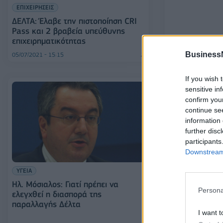
ΕΠΙΧΕΙΡΗΣΕΙΣ
ΔΕΛΤΑ: Έλαβε την πιστοποίηση CRI
Pass και 2 βραβεία υπεύθυνης
επιχειρηματικότητας
Business
05/07/2021 - 15:15
29/06/2021 - 15:14
If you wish 
sensitive in
confirm you
continue se
information 
further disc
participants
Downstream 
ΥΓΕΙΑ
ΚΟΣΜΟΣ
Ηλ. Μόσιαλος: Γιατί πρέπει να
Γερμανία: Προ
Persona
ελεγχθεί η διασπορά της
εισόδου των 
παραλλαγής Δέλτα
ινδικής μετάλ
I want t