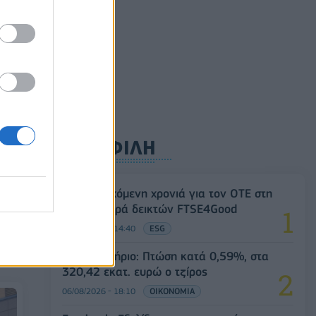
ΔΗΜΟΦΙΛΗ
18η συνεχόμενη χρονιά για τον ΟΤΕ στη
ς
διεθνή σειρά δεικτών FTSE4Good
06/08/2026 - 14:40
ESG
Χρηματιστήριο: Πτώση κατά 0,59%, στα
320,42 εκατ. ευρώ ο τζίρος
06/08/2026 - 18:10
ΟΙΚΟΝΟΜΙΑ