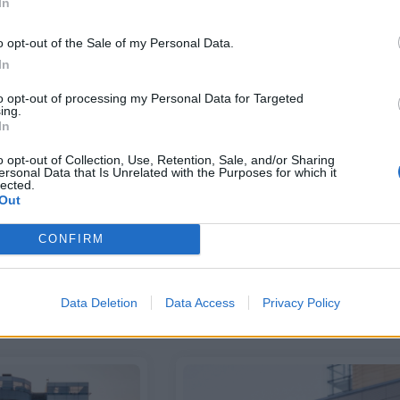
In
25/06/2021 - 15:32
o opt-out of the Sale of my Personal Data.
In
to opt-out of processing my Personal Data for Targeted
ing.
In
o opt-out of Collection, Use, Retention, Sale, and/or Sharing
ersonal Data that Is Unrelated with the Purposes for which it
lected.
Out
ΕΛΛΑΔΑ
Αντιφατικά τα μηνύματα για
είναι αρκετά τα
CONFIRM
τουρισμό και μέτρα από τη
75% για να
διασπορά της ινδικής μετάλλαξη
 ανοσία έναντι της
του νέου κορωνοϊού
έλτα» του κορονοϊού
Data Deletion
Data Access
Privacy Policy
25/06/2021 - 00:00