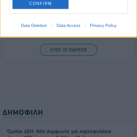
CONFIRM
Ελληνική Αναπτυξιακή Τράπεζα: Με «προίκα» 2 δισ.
ευρώ ανοίγει δρόμο για δάνεια έως 5 δισ. σε
μικρομεσαίες
Data Deletion
Data Access
Privacy Policy
08/08/2026 - 11:22
ΤΡΑΠΕΖΕΣ
5G παντού, 6G στον ορίζοντα: Πού βρίσκεται η
ΟΛΕΣ ΟΙ ΕΙΔΗΣΕΙΣ
Ελλάδα στη μεγάλη τεχνολογική μετάβαση
08/08/2026 - 10:54
ΤΕΧΝΟΛΟΓΙΑ
ΔΗΜΟΦΙΛΗ
Όμιλος ΔΕΗ: Νέα συμφωνία για χαρτοφυλάκιο