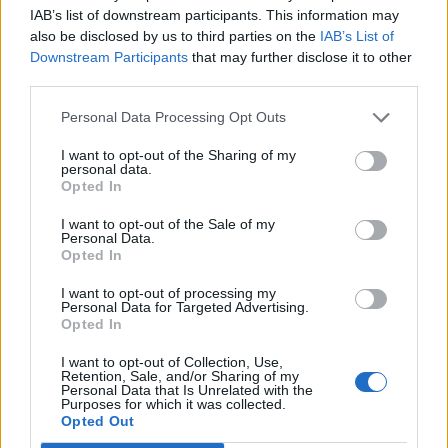
Υπουργείο Εργασίας: Ο “χάρτης” των πληρωμών
IAB’s list of downstream participants. This information may
από τον e-ΕΦΚΑ και τη ΔΥΠΑ έως τις 14 Αυγούστου
also be disclosed by us to third parties on the
IAB’s List of
Downstream Participants
that may further disclose it to other
08/08/2026 - 12:58
ΟΙΚΟΝΟΜΙΑ
third parties.
Οι Hamilton Reserve Bank και SEE Capital
Hamilton Ltd. συνάπτουν συμφωνία υπηρεσιών
Personal Data Processing Opt Outs
μάρκετινγκ
I want to opt-out of the Sharing of my
08/08/2026 - 13:44
ΕΠΙΧΕΙΡΗΣΕΙΣ
personal data.
Opted In
Χρηματιστήριο Αθηνών: Εβδομαδιαία άνοδος
1,76%, κέρδη 23,31% από τις αρχές του έτους
I want to opt-out of the Sale of my
Personal Data.
08/08/2026 - 12:36
ΟΙΚΟΝΟΜΙΑ
Opted In
Διευρύνεται η πρωτοβουλία για τις τιμές στο ράφι
I want to opt-out of processing my
Personal Data for Targeted Advertising.
με 916 προϊόντα
Opted In
08/08/2026 - 12:12
ΛΙΑΝΕΜΠΟΡΙΟ
I want to opt-out of Collection, Use,
Retention, Sale, and/or Sharing of my
Health Monitoring: Η εθνική υποδομή για την
Personal Data that Is Unrelated with the
αξιοποίηση των δεδομένων υγείας προς όφελος
Purposes for which it was collected.
των πολιτών
Opted Out
08/08/2026 - 11:48
ΥΓΕΙΑ