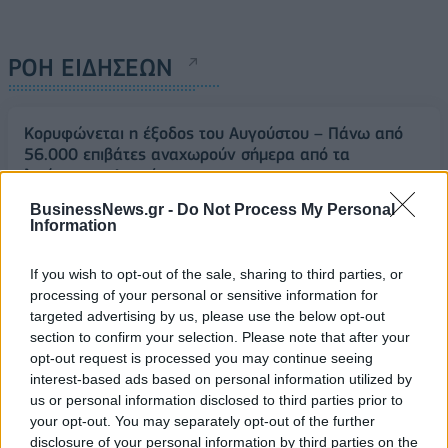
ΡΟΗ ΕΙΔΗΣΕΩΝ
Κορυφώνεται η έξοδος του Αυγούστου – Πάνω από
56.000 επιβάτες αναχωρούν σήμερα από τα
λιμάνια της Αττικής
08/08/2026 - 14:30
ΕΛΛΑΔΑ
BusinessNews.gr -
Do Not Process My Personal
Information
Δυτική Αττική: Η επόμενη ημέρα μετά τις πυρκαγιές
– Τα έργα Antinero και η «μάχη» πριν από τις
If you wish to opt-out of the sale, sharing to third parties, or
βροχές
processing of your personal or sensitive information for
08/08/2026 - 14:08
ΕΛΛΑΔΑ
targeted advertising by us, please use the below opt-out
section to confirm your selection. Please note that after your
Ειδικό Χωροταξικό για τον Τουρισμό: Οι νέοι
opt-out request is processed you may continue seeing
κανόνες για επενδύσεις, νησιά και προορισμούς υπό
interest-based ads based on personal information utilized by
πίεση
us or personal information disclosed to third parties prior to
08/08/2026 - 13:21
ΤΟΥΡΙΣΜΟΣ
your opt-out. You may separately opt-out of the further
disclosure of your personal information by third parties on the