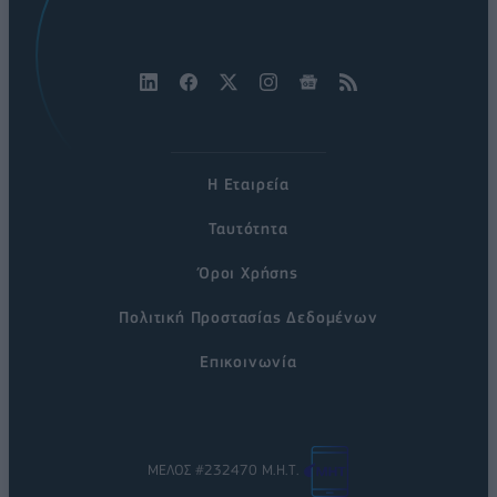
Η Εταιρεία
Ταυτότητα
Όροι Χρήσης
Πολιτική Προστασίας Δεδομένων
Επικοινωνία
ΜΕΛΟΣ #232470 Μ.Η.Τ.