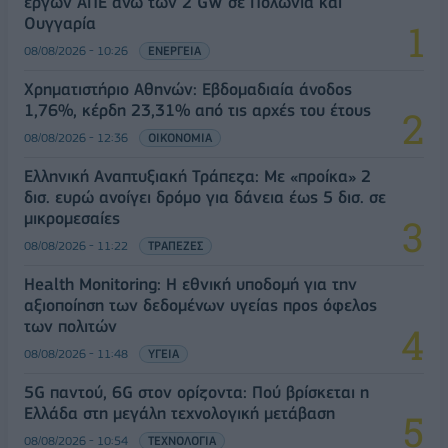
έργων ΑΠΕ άνω των 2 GW σε Πολωνία και
Ουγγαρία
08/08/2026 - 10:26
ΕΝΕΡΓΕΙΑ
Χρηματιστήριο Αθηνών: Εβδομαδιαία άνοδος
1,76%, κέρδη 23,31% από τις αρχές του έτους
08/08/2026 - 12:36
ΟΙΚΟΝΟΜΙΑ
Ελληνική Αναπτυξιακή Τράπεζα: Με «προίκα» 2
δισ. ευρώ ανοίγει δρόμο για δάνεια έως 5 δισ. σε
μικρομεσαίες
08/08/2026 - 11:22
ΤΡΑΠΕΖΕΣ
Health Monitoring: Η εθνική υποδομή για την
αξιοποίηση των δεδομένων υγείας προς όφελος
των πολιτών
08/08/2026 - 11:48
ΥΓΕΙΑ
5G παντού, 6G στον ορίζοντα: Πού βρίσκεται η
Ελλάδα στη μεγάλη τεχνολογική μετάβαση
08/08/2026 - 10:54
ΤΕΧΝΟΛΟΓΙΑ