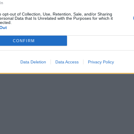
In
o opt-out of Collection, Use, Retention, Sale, and/or Sharing
ersonal Data that Is Unrelated with the Purposes for which it
lected.
Out
CONFIRM
Data Deletion
Data Access
Privacy Policy