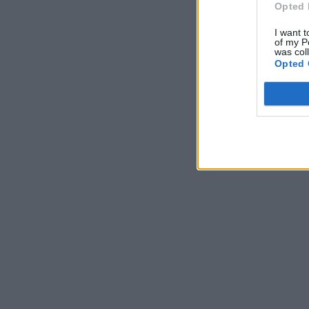
Opted 
I want t
of my P
was col
Opted 