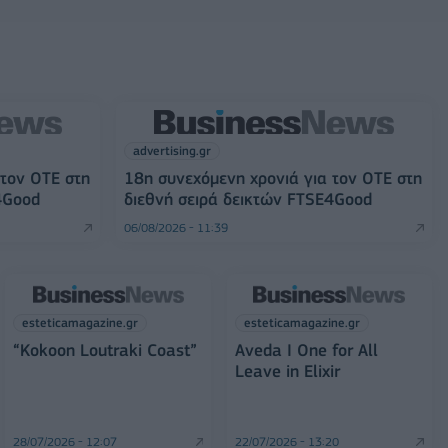
advertising.gr
 τον ΟΤΕ στη
18η συνεχόμενη χρονιά για τον ΟΤΕ στη
4Good
διεθνή σειρά δεικτών FTSE4Good
06/08/2026 - 11:39
esteticamagazine.gr
esteticamagazine.gr
“Kokoon Loutraki Coast”
Aveda I One for All
Leave in Elixir
28/07/2026 - 12:07
22/07/2026 - 13:20