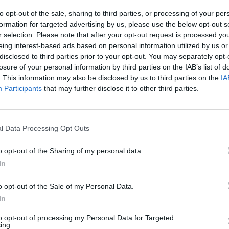
to opt-out of the sale, sharing to third parties, or processing of your per
formation for targeted advertising by us, please use the below opt-out s
r selection. Please note that after your opt-out request is processed y
eing interest-based ads based on personal information utilized by us or
24/05/2017 - 03:00
disclosed to third parties prior to your opt-out. You may separately opt-
losure of your personal information by third parties on the IAB’s list of
. This information may also be disclosed by us to third parties on the
IA
5
6
7
8
9
10
Επόμενο
Τέλος
Participants
that may further disclose it to other third parties.
ίδα 9 από 10
l Data Processing Opt Outs
o opt-out of the Sharing of my personal data.
In
o opt-out of the Sale of my Personal Data.
In
to opt-out of processing my Personal Data for Targeted
ing.