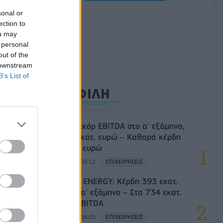
0,11%, στα 1,1541 δολάρια
sonal or
06/08/2026 - 14:59
ΟΙΚΟΝΟΜΙΑ
ection to
ou may
 personal
out of the
 downstream
B’s List of
ΔΗΜΟΦΙΛΗ
Metlen: Ρεκόρ EBITDA στο α' εξάμηνο,
στα 550 εκατ. ευρώ – Καθαρά κέρδη
313 εκατ. ευρώ
06/08/2026 - 09:12
ΕΠΙΧΕΙΡΗΣΕΙΣ
HELLENiQ ENERGY: Κέρδη 393 εκατ.
ευρώ στο α' εξάμηνο – Στα 734 εκατ.
ευρώ τα EBITDA
06/08/2026 - 08:05
ΕΠΙΧΕΙΡΗΣΕΙΣ