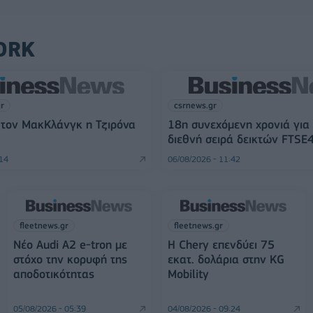
ORK
gr
csrnews.gr
 τον ΜακΚλάνγκ η Τζιρόνα
18η συνεχόμενη χρονιά για
διεθνή σειρά δεικτών FTSE
:14
06/08/2026 - 11:42
fleetnews.gr
fleetnews.gr
Νέο Audi A2 e-tron με
Η Chery επενδύει 75
στόχο την κορυφή της
εκατ. δολάρια στην KG
αποδοτικότητας
Mobility
05/08/2026 - 05:39
04/08/2026 - 09:24