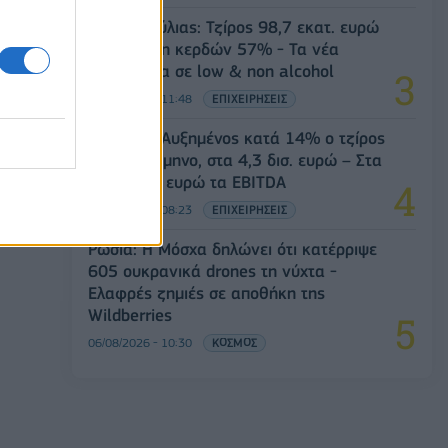
Β.Σ. Καρούλιας: Τζίρος 98,7 εκατ. ευρώ
και αύξηση κερδών 57% - Τα νέα
στοιχήματα σε low & non alcohol
06/08/2026 - 11:48
ΕΠΙΧΕΙΡΗΣΕΙΣ
Viohalco: Αυξημένος κατά 14% ο τζίρος
στο α' εξάμηνο, στα 4,3 δισ. ευρώ – Στα
446 εκατ. ευρώ τα EBITDA
06/08/2026 - 08:23
ΕΠΙΧΕΙΡΗΣΕΙΣ
Ρωσία: Η Μόσχα δηλώνει ότι κατέρριψε
605 ουκρανικά drones τη νύχτα -
Ελαφρές ζημιές σε αποθήκη της
Wildberries
06/08/2026 - 10:30
ΚΟΣΜΟΣ