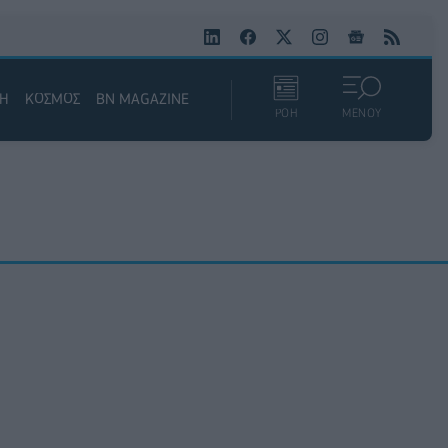
ΚΗ
ΚΟΣΜΟΣ
BN MAGAZINE
ΡΟΗ
ΜΕΝΟΥ