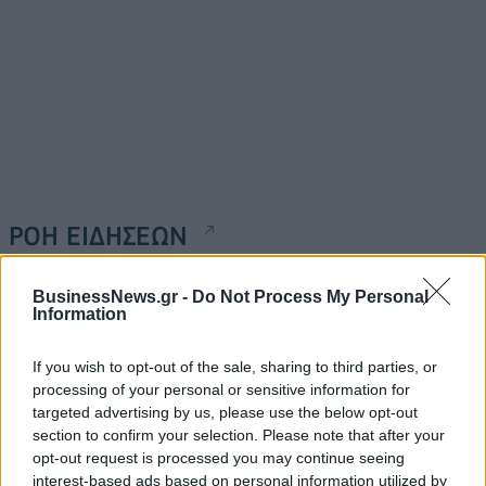
ΡΟΗ ΕΙΔΗΣΕΩΝ
BusinessNews.gr -
Do Not Process My Personal
Κορυφώνεται η έξοδος του Αυγούστου – Πάνω από
Information
56.000 επιβάτες αναχωρούν σήμερα από τα
λιμάνια της Αττικής
If you wish to opt-out of the sale, sharing to third parties, or
08/08/2026 - 14:30
ΕΛΛΑΔΑ
processing of your personal or sensitive information for
targeted advertising by us, please use the below opt-out
Δυτική Αττική: Η επόμενη ημέρα μετά τις πυρκαγιές
section to confirm your selection. Please note that after your
– Τα έργα Antinero και η «μάχη» πριν από τις
opt-out request is processed you may continue seeing
βροχές
interest-based ads based on personal information utilized by