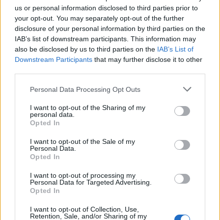
08/08/2026 - 14:08
ΕΛΛΑΔΑ
us or personal information disclosed to third parties prior to
your opt-out. You may separately opt-out of the further
Ειδικό Χωροταξικό για τον Τουρισμό: Οι νέοι
disclosure of your personal information by third parties on the
κανόνες για επενδύσεις, νησιά και προορισμούς υπό
IAB’s list of downstream participants. This information may
πίεση
also be disclosed by us to third parties on the
IAB’s List of
08/08/2026 - 13:21
ΤΟΥΡΙΣΜΟΣ
Downstream Participants
that may further disclose it to other
third parties.
Υπουργείο Εργασίας: Ο “χάρτης” των πληρωμών
από τον e-ΕΦΚΑ και τη ΔΥΠΑ έως τις 14 Αυγούστου
Personal Data Processing Opt Outs
08/08/2026 - 12:58
ΟΙΚΟΝΟΜΙΑ
I want to opt-out of the Sharing of my
personal data.
Οι Hamilton Reserve Bank και SEE Capital
Opted In
Hamilton Ltd. συνάπτουν συμφωνία υπηρεσιών
μάρκετινγκ
I want to opt-out of the Sale of my
Personal Data.
08/08/2026 - 13:44
ΕΠΙΧΕΙΡΗΣΕΙΣ
Opted In
Χρηματιστήριο Αθηνών: Εβδομαδιαία άνοδος
I want to opt-out of processing my
Personal Data for Targeted Advertising.
1,76%, κέρδη 23,31% από τις αρχές του έτους
Opted In
08/08/2026 - 12:36
ΟΙΚΟΝΟΜΙΑ
I want to opt-out of Collection, Use,
Διευρύνεται η πρωτοβουλία για τις τιμές στο ράφι
Retention, Sale, and/or Sharing of my