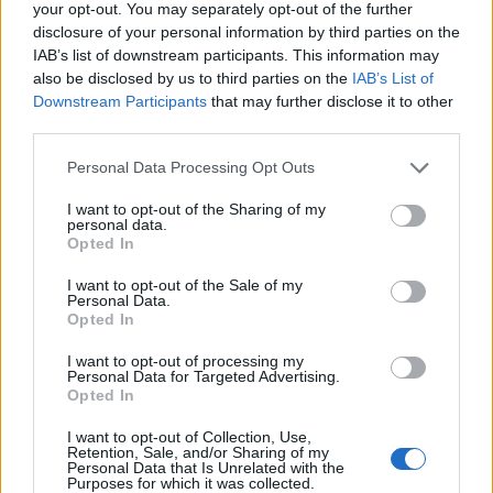
your opt-out. You may separately opt-out of the further
Δείκτης Τιμών, με άνοδο 0,15%
disclosure of your personal information by third parties on the
06/08/2026 - 15:46
ΟΙΚΟΝΟΜΙΑ
IAB’s list of downstream participants. This information may
also be disclosed by us to third parties on the
IAB’s List of
ΥΠΑΑΤ: Αποζημιώσεις 38,1 εκατ. ευρώ σε
Downstream Participants
that may further disclose it to other
κτηνοτρόφους για ευλογιά, πανώλη και αφθώδη
third parties.
πυρετό
06/08/2026 - 15:33
ΟΙΚΟΝΟΜΙΑ
Personal Data Processing Opt Outs
Στ. Παπασταύρου: Άμεσα αντιδιαβρωτικά έργα στη
I want to opt-out of the Sharing of my
personal data.
Δυτική Αττική
Opted In
06/08/2026 - 15:17
ΠΟΛΙΤΙΚΗ
I want to opt-out of the Sale of my
Συνάλλαγμα: Το ευρώ υποχωρεί κατά 0,11%, στα
Personal Data.
Opted In
1,1541 δολάρια
06/08/2026 - 14:59
ΟΙΚΟΝΟΜΙΑ
I want to opt-out of processing my
Personal Data for Targeted Advertising.
Opted In
18η συνεχόμενη χρονιά για τον ΟΤΕ στη διεθνή
σειρά δεικτών FTSE4Good
I want to opt-out of Collection, Use,
06/08/2026 - 14:40
ESG
Retention, Sale, and/or Sharing of my
Personal Data that Is Unrelated with the
Purposes for which it was collected.
Κ. Χατζηδάκης: Στον κάλαθο των αχρήστων οι