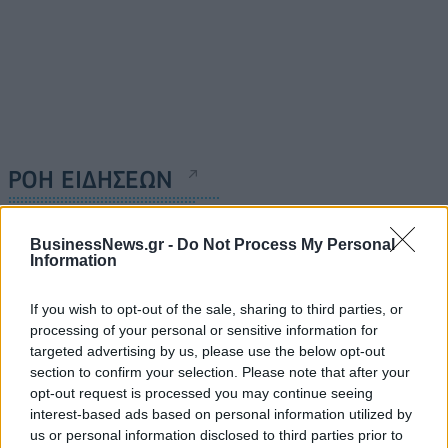
ΡΟΗ ΕΙΔΗΣΕΩΝ
Eurobank: Εξελίξεις και προοπτικές στις αγορές
BusinessNews.gr -
Do Not Process My Personal
Information
πετρελαίου και φυσικού αερίου στην Ευρώπη
06/08/2026 - 16:20
ΕΝΕΡΓΕΙΑ
If you wish to opt-out of the sale, sharing to third parties, or
processing of your personal or sensitive information for
Οι ελληνικές scale-ups επιχειρήσεις στρέφονται
targeted advertising by us, please use the below opt-out
στην ανάπτυξη - Μεγαλύτερη πρόκληση η
section to confirm your selection. Please note that after your
προσέλκυση πελατών
opt-out request is processed you may continue seeing
06/08/2026 - 15:56
ΕΠΙΧΕΙΡΗΣΕΙΣ
interest-based ads based on personal information utilized by
us or personal information disclosed to third parties prior to
Χρηματιστήριο: Στις 2.627,95 μονάδες ο Γενικός