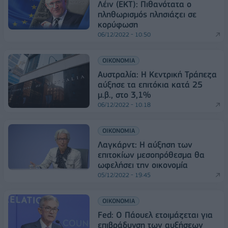
Λέιν (ΕΚΤ): Πιθανότατα ο
πληθωρισμός πλησιάζει σε
κορύφωση
06/12/2022 - 10:50
ΟΙΚΟΝΟΜΙΑ
Αυστραλία: Η Κεντρική Τράπεζα
αύξησε τα επιτόκια κατά 25
μ.β., στο 3,1%
06/12/2022 - 10:18
ΟΙΚΟΝΟΜΙΑ
Λαγκάρντ: Η αύξηση των
επιτοκίων μεσοπρόθεσμα θα
ωφελήσει την οικονομία
05/12/2022 - 19:45
ΟΙΚΟΝΟΜΙΑ
Fed: Ο Πάουελ ετοιμάζεται για
επιβράδυνση των αυξήσεων