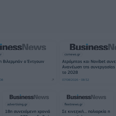
gr
csrnews.gr
τη Βιλερμπάν ο Έντγουιν
Ατρόμητος και Novibet συνε
Ανανέωση της συνεργασίας 
το 2028
:08
07/08/2026 - 08:52
advertising.gr
fleetnews.gr
18η συνεχόμενη χρονιά
Σε κινεζική… πολιορκία η