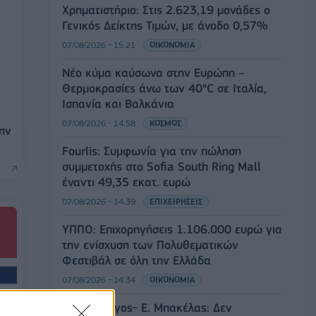
Χρηματιστήριο: Στις 2.623,19 μονάδες ο
Γενικός Δείκτης Τιμών, με άνοδο 0,57%
07/08/2026 - 15:21
ΟΙΚΟΝΟΜΙΑ
Νέο κύμα καύσωνα στην Ευρώπη –
Θερμοκρασίες άνω των 40°C σε Ιταλία,
Ισπανία και Βαλκάνια
07/08/2026 - 14:58
ΚΟΣΜΟΣ
την
Fourlis: Συμφωνία για την πώληση
συμμετοχής στο Sofia South Ring Mall
έναντι 49,35 εκατ. ευρώ
07/08/2026 - 14:39
ΕΠΙΧΕΙΡΗΣΕΙΣ
ΥΠΠΟ: Επιχορηγήσεις 1.106.000 ευρώ για
την ενίσχυση των Πολυθεματικών
Φεστιβάλ σε όλη την Ελλάδα
07/08/2026 - 14:34
ΟΙΚΟΝΟΜΙΑ
Άρειος Πάγος- Ε. Μπακέλας: Δεν