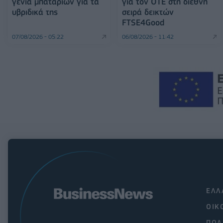
γενιά μπαταριών για τα
για τον ΟΤΕ στη διεθνή
υβριδικά της
σειρά δεικτών
FTSE4Good
07/08/2026 - 05:22
06/08/2026 - 11:42
ΕΛΛ
ΟΙΚ
ΠΟΛ