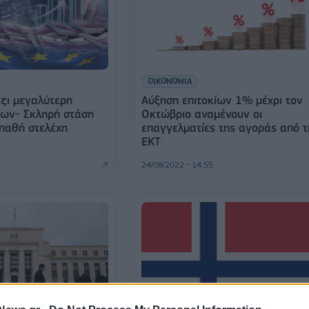
ΟΙΚΟΝΟΜΙΑ
έζι μεγαλύτερη
Αύξηση επιτοκίων 1% μέχρι τον
ίων- Σκληρή στάση
Οκτώβριο αναμένουν οι
οπαθή στελέχη
επαγγελματίες της αγοράς από 
ΕΚΤ
24/08/2022 - 14:55