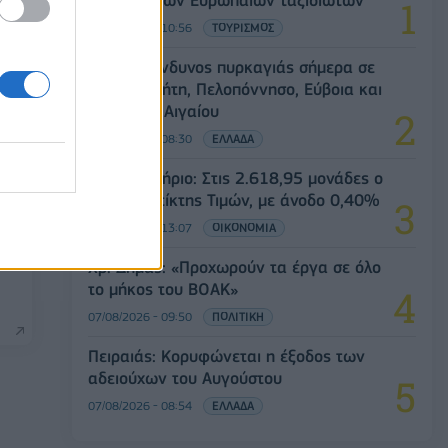
επιλογές των Ευρωπαίων ταξιδιωτών
07/08/2026 - 10:56
ΤΟΥΡΙΣΜΟΣ
Υψηλός κίνδυνος πυρκαγιάς σήμερα σε
Αττική, Κρήτη, Πελοπόννησο, Εύβοια και
νησιά του Αιγαίου
07/08/2026 - 08:30
ΕΛΛΑΔΑ
Χρηματιστήριο: Στις 2.618,95 μονάδες ο
Γενικός Δείκτης Τιμών, με άνοδο 0,40%
07/08/2026 - 13:07
ΟΙΚΟΝΟΜΙΑ
% ή
Χρ. Δήμας: «Προχωρούν τα έργα σε όλο
το μήκος του ΒΟΑΚ»
07/08/2026 - 09:50
ΠΟΛΙΤΙΚΗ
Πειραιάς: Κορυφώνεται η έξοδος των
αδειούχων του Αυγούστου
07/08/2026 - 08:54
ΕΛΛΑΔΑ