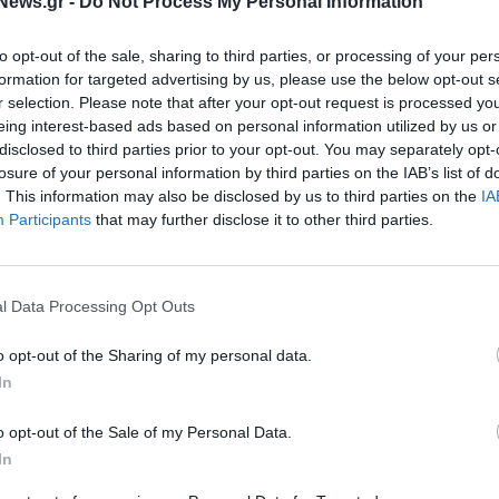
News.gr -
Do Not Process My Personal Information
to opt-out of the sale, sharing to third parties, or processing of your per
πιτοκίων κατά 50
ΚΟΣΜΟΣ
 τον Σεπτέμβριο
formation for targeted advertising by us, please use the below opt-out s
Νορβηγία: Αύξηση επιτοκίων 0,
ονομολόγοι
r selection. Please note that after your opt-out request is processed y
από την κεντρική τράπεζα
eing interest-based ads based on personal information utilized by us or
18/08/2022 - 11:34
disclosed to third parties prior to your opt-out. You may separately opt-
losure of your personal information by third parties on the IAB’s list of
. This information may also be disclosed by us to third parties on the
IA
Participants
that may further disclose it to other third parties.
l Data Processing Opt Outs
o opt-out of the Sharing of my personal data.
In
ΟΙΚΟΝΟΜΙΑ
Λαγκάρντ: Οι τέσσερις όροι για 
o opt-out of the Sale of my Personal Data.
«μηχανισμό προστασίας μετάδοσ
σε νέα αύξηση
In
κινδύνου»
ά 75 μονάδες βάσης