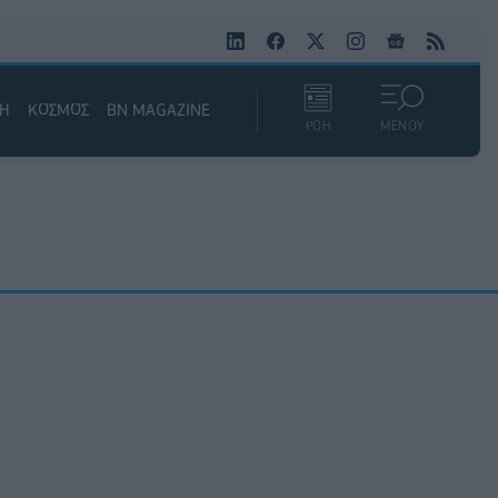
ΚΗ
ΚΟΣΜΟΣ
BN MAGAZINE
ΡΟΗ
ΜΕΝΟΥ