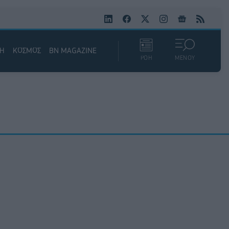
ΚΗ
ΚΟΣΜΟΣ
BN MAGAZINE
ΡΟΗ
ΜΕΝΟΥ