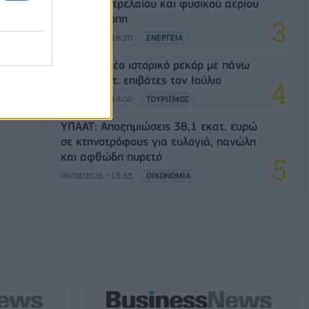
αγορές πετρελαίου και φυσικού αερίου
στην Ευρώπη
06/08/2026 - 16:20
ΕΝΕΡΓΕΙΑ
Aegean: Νέο ιστορικό ρεκόρ με πάνω
από 2 εκατ. επιβάτες τον Ιούλιο
06/08/2026 - 14:00
ΤΟΥΡΙΣΜΟΣ
ΥΠΑΑΤ: Αποζημιώσεις 38,1 εκατ. ευρώ
σε κτηνοτρόφους για ευλογιά, πανώλη
και αφθώδη πυρετό
06/08/2026 - 15:33
ΟΙΚΟΝΟΜΙΑ