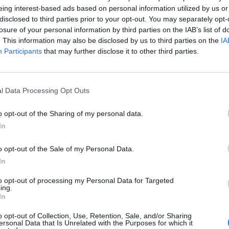
η φυλακή 62χρονος
Νοσοκομείο Νίκαιας
eing interest-based ads based on personal information utilized by us or
disclosed to third parties prior to your opt-out. You may separately opt-
losure of your personal information by third parties on the IAB’s list of
30/01/2019 - 02:00
. This information may also be disclosed by us to third parties on the
IA
Participants
that may further disclose it to other third parties.
l Data Processing Opt Outs
ΟΙΚΟΝΟΜΙΑ
o opt-out of the Sharing of my personal data.
οι δύο Αλβανοί που
Συνελήφθησαν οι δύο Αλβανοί π
In
ει από τον
είχαν αποδράσει από τον
ν παραμονή
Κορυδαλλό την παραμονή
Πρωτοχρονιάς
o opt-out of the Sale of my Personal Data.
In
14/01/2019 - 02:00
to opt-out of processing my Personal Data for Targeted
ing.
In
2
3
Επόμενο
Τέλος
o opt-out of Collection, Use, Retention, Sale, and/or Sharing
ίδα 1 από 3
ersonal Data that Is Unrelated with the Purposes for which it