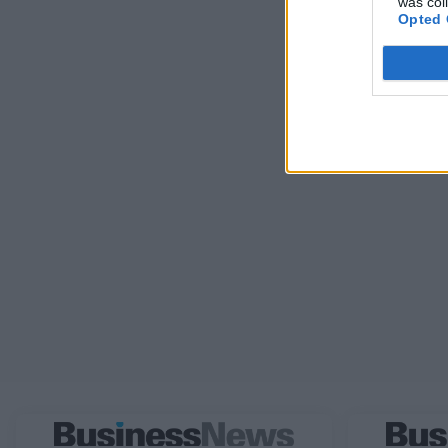
was col
Opted 