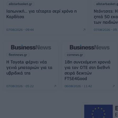
allstarbasket.gr
allstarbasket.
Ιαπωνική... για τέταρτο σερί χρόνο η
Ντόντσιτς: 
Καρδίτσα
ζητά 50 εκα
των παιδιών
07/08/2026 - 09:44
07/08/2026 - 09
fleetnews.gr
csrnews.gr
Η Toyota φέρνει νέα
18η συνεχόμενη χρονιά
γενιά μπαταριών για τα
για τον ΟΤΕ στη διεθνή
υβριδικά της
σειρά δεικτών
FTSE4Good
07/08/2026 - 05:22
06/08/2026 - 11:42