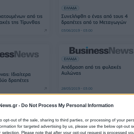
ΕΛΛΑΔΑ
ατουμένων από τις
Συνελήφθη ο ένας από τους 4
ακές της Τίρυνθας
δραπέτες από το Μεταγωγών
03/06/2019 - 03:00
ΕΛΛΑΔΑ
Απόδραση από τις φυλακές
Αυλώνας
ας: Ιδιαίτερα
 δύο δραπέτες
28/05/2019 - 03:00
News.gr -
Do Not Process My Personal Information
to opt-out of the sale, sharing to third parties, or processing of your per
ΕΛΛΑΔΑ
formation for targeted advertising by us, please use the below opt-out s
άνιωσε και
Απόδραση κρατουμένου από το
r selection. Please note that after your opt-out request is processed y