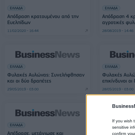
ΕΛΛΑΔΑ
ΕΛΛΑΔΑ
Απόδραση κρατουμένου από την
Απόδραση 4 κρ
Ευελπίδων
αγροτικές φυλ
11/02/2020 - 16:44
28/08/2019 - 14:46
ΕΛΛΑΔΑ
ΕΛΛΑΔΑ
Φυλακές Αυλώνας: Συνελήφθησαν
Φυλακές Αυλών
και οι δύο δραπέτες
επικίνδυνοι οι
29/05/2019 - 03:00
28/05/2019 - 03:00
Business
If you wish 
ΕΛΛΑΔΑ
ΟΙΚΟΝΟΜΙΑ
sensitive in
Απέδρασε, μετάνιωσε και
Απέδρασε, μετ
confirm you